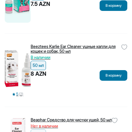
Ежедневно 10:00-19:00
Ежедневно 10:00-20:00
7.5
AZN
Biopet Shop
В корзину
О нас
Доставка и возврат
Политика конфиденциальности
Пользовательское соглашение
Жалобы и предложения
Блоги
Энциклопедия
Популярные категории
Beeztees Karlie Ear Cleaner ушные капли для
Сухой корм для собак
кошек и собак, 50 мл
Сухие корма для кошек
В наличии
Корм для кошек
Наполнители для кошек
50 мл
Корм для котят
8
AZN
Популярные бренды
В корзину
Flexi
Beeztees
Canina
Rio
5
(
2
)
Jungle
Little One
Stefanplast
Kissa
Помощь
Beaphar Средство для чистки ушей, 50 мл
Часто задаваемые вопросы
Нет в наличии
Правила оценки товаров