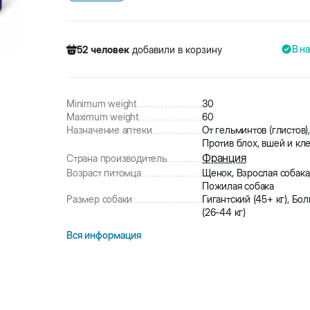
В н
52
человек
добавили в корзину
1150
человек
посмотрели этот товар
159
человек
купили товар
52
человек
добавили в корзину
Minimum weight
30
Maximum weight
60
Назначение аптеки
От гельминтов (глистов),
Против блох, вшей и кл
Франция
Страна производитель
Возраст питомца
Щенок, Взрослая собака
Пожилая собака
Размер собаки
Гигантский (45+ кг), Бо
(26-44 кг)
Вся информация