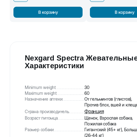
В корзину
В корзину
Nexgard Spectra Жевательные 
Характеристики
Minimum weight
30
Maximum weight
60
Назначение аптеки
От гельминтов (глистов),
Против блох, вшей и клещ
Франция
Страна производитель
Возраст питомца
Щенок, Взрослая собака,
Пожилая собака
Размер собаки
Гигантский (45+ кг), Боль
(26-44 кг)