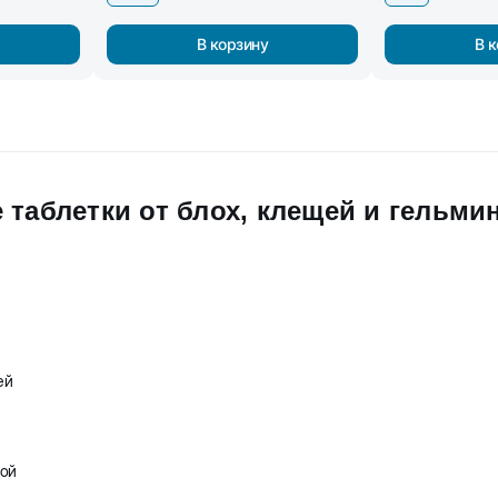
В корзину
В 
таблетки от блох, клещей и гельминт
ей
шой