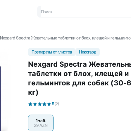
Nexgard Spectra Жевательные таблетки от блох, клещей и гельминтов
Препараты от глистов
Нексгард
Nexgard Spectra Жевательн
таблетки от блох, клещей и
гельминтов для собак (30-
кг)
5
(
2
)
1 таб.
29
AZN