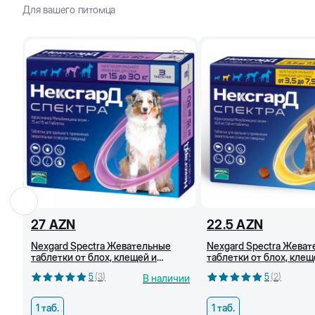
Для вашего питомца
27
AZN
22.5
AZN
Nexgard Spectra Жевательные
Nexgard Spectra Жева
таблетки от блох, клещей и
таблетки от блох, клещ
гельминтов для собак (15-30 кг)
гельминтов для собак (3
5
(
3
)
5
(
2
)
В наличии
1 таб.
1 таб.