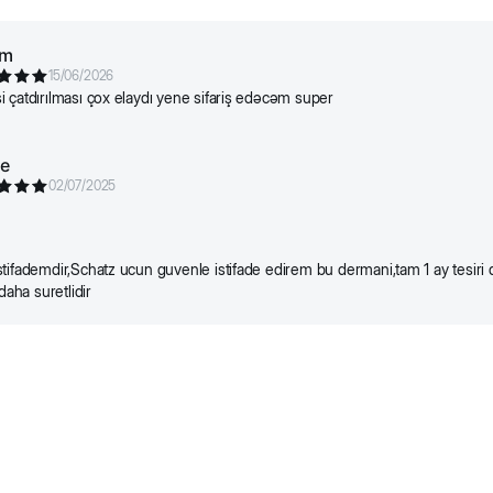
ım
15/06/2026
 çatdırılması çox elaydı yene sifariş edəcəm super
re
02/07/2025
tifademdir,Schatz ucun guvenle istifade edirem bu dermani,tam 1 ay tesiri q
 daha suretlidir