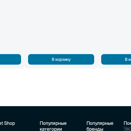
В корзину
В 
et Shop
Популярные
Популярные
По
Час
категории
бренды