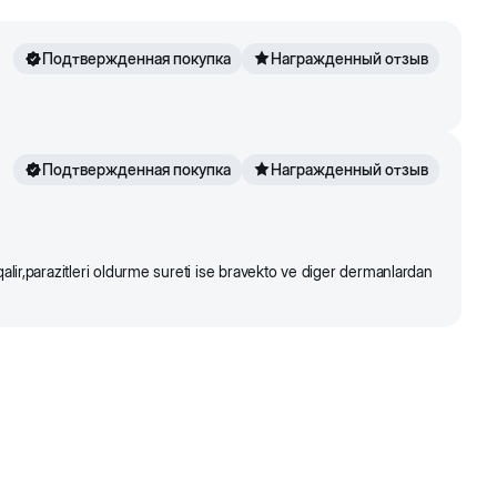
Подтвержденная покупка
Награжденный отзыв
Подтвержденная покупка
Награжденный отзыв
alir,parazitleri oldurme sureti ise bravekto ve diger dermanlardan