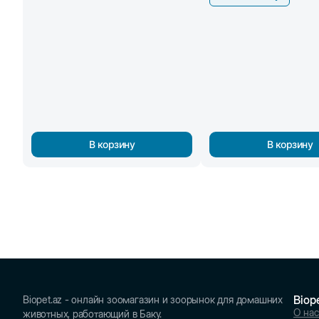
В корзину
В корзину
Biop
Biopet.az - онлайн зоомагазин и зоорынок для домашних
О нас
животных, работающий в Баку.