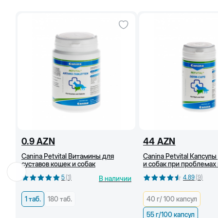
0.9
AZN
44
AZN
Canina Petvital Витамины для
Canina Petvital Капсул
суставов кошек и собак
и собак при проблемах
шерсти, 55г/ 100 капсул
5
(
1
)
4.89
(
9
)
В наличии
1 таб.
180 таб.
40 г/ 100 капсул
55 г/100 капсул