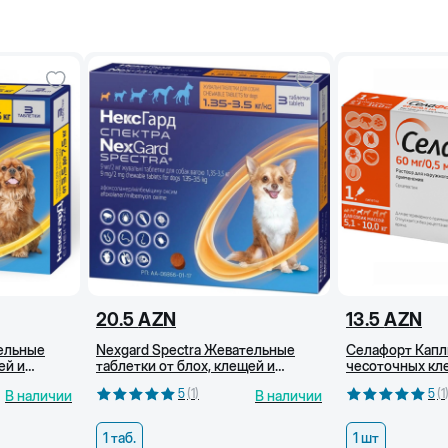
20.5
AZN
13.5
AZN
тельные
Nexgard Spectra Жевательные
Селафорт Капли
ей и
таблетки от блох, клещей и
чесоточных кл
,5-7,5 кг)
гельминтов для собак (1,35-3,5 кг)
для собак весом
5
(
1
)
5
(
1
В наличии
В наличии
1 таб.
1 шт