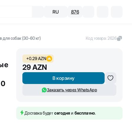
RU
876
 для собак (30-60 кг)
Код товара
:
2626
+
0.29
AZN
ые
29
AZN
В корзину
60
Заказать через WhatsApp
Доставка будет
сегодня
и
бесплатно
.