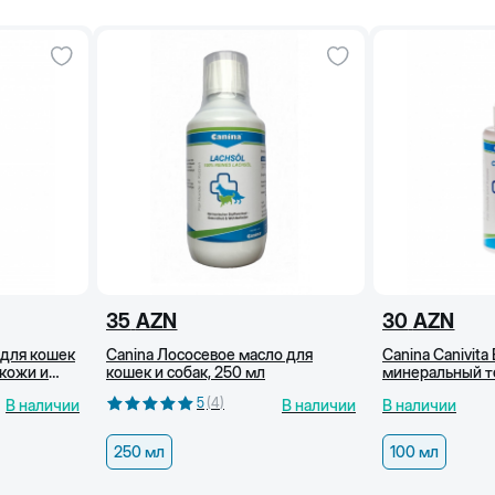
35
AZN
30
AZN
ы для кошек
Canina Лососевое масло для
Canina Canivit
 кожи и
кошек и собак, 250 мл
минеральный т
домашних живо
5
(
4
)
В наличии
В наличии
В наличии
ситуациях, 100
250 мл
100 мл