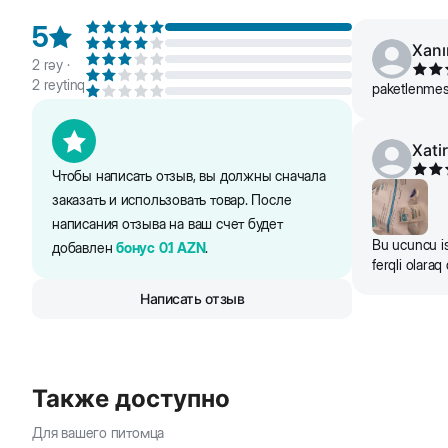
5
Xan
2
rəy ·
2
reytinq
paketlenmesi
Xati
Чтобы написать отзыв, вы должны сначала
заказать и использовать товар. После
написания отзыва на ваш счет будет
Bu ucuncu is
добавлен
бонус
0.1
AZN
.
ferqli olaraq
Написать отзыв
Также доступно
Для вашего питомца