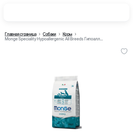
Главная страница
Собаки
Корм
Monge Speciality Hypoallergenic All Breeds Гипоаллергенный сухой корм для взрослых собак всех пород, с лососём и тунцом, 2,5 кг