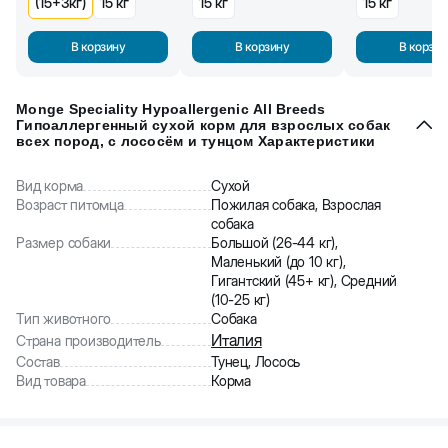
(15+3кг)
15 кг
15 кг
15 кг
В корзину
В корзину
В корзин
Monge Speciality Hypoallergenic All Breeds
Гипоаллергенный сухой корм для взрослых собак
всех пород, с лососём и тунцом Характеристики
Вид корма
Сухой
Возраст питомца
Пожилая собака, Взрослая
собака
Размер собаки
Большой (26-44 кг),
Маленький (до 10 кг),
Гигантский (45+ кг), Средний
(10-25 кг)
Тип животного
Собака
Италия
Страна производитель
Состав
Тунец, Лосось
Вид товара
Корма