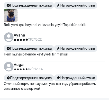
Подтвержденная покупка
Награжденный отзыв
Roki yemi çox bəyəndi və ləzzətlə yeyir! Təşəkkür edirik!
Aysha
13/07/2025
Подтвержденная покупка
Награжденный отзыв
Hem munasıb hemde keyfiyyetli bir mehsul
Vugar
02/12/2024
Подтвержденная покупка
Награжденный отзыв
Отличный корм, пользуемся уже как год, убрала проблемы
связанные с аллергией