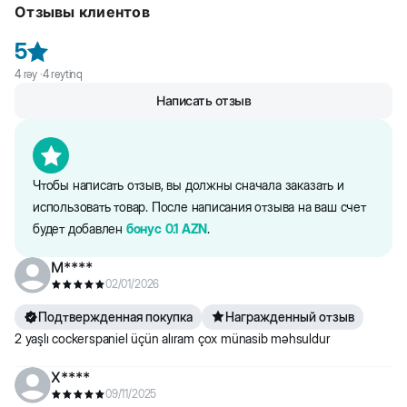
Отзывы клиентов
5
4
rəy ·
4
reytinq
Написать отзыв
Чтобы написать отзыв, вы должны сначала заказать и
использовать товар. После написания отзыва на ваш счет
будет добавлен
бонус
0.1
AZN
.
M****
02/01/2026
Подтвержденная покупка
Награжденный отзыв
2 yaşlı cockerspaniel üçün alıram çox münasib məhsuldur
X****
09/11/2025