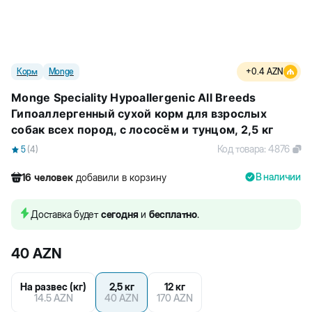
Корм
Monge
+
0.4
AZN
Monge Speciality Hypoallergenic All Breeds
Гипоаллергенный сухой корм для взрослых
собак всех пород, с лососём и тунцом, 2,5 кг
Код товара
:
4876
5
(
4
)
В наличии
16
человек
добавили в корзину
553
человек
посмотрели этот товар
124
человек
купили товар
Доставка будет
сегодня
и
бесплатно
.
16
человек
добавили в корзину
40
AZN
На развес (кг)
2,5 кг
12 кг
14.5
AZN
40
AZN
170
AZN