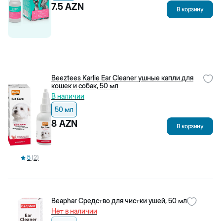
Ежедневно 10:00-19:00
Ежедневно 10:00-20:00
7.5
AZN
Biopet Shop
В корзину
О нас
Доставка и возврат
Политика конфиденциальности
Пользовательское соглашение
Жалобы и предложения
Блоги
Энциклопедия
Популярные категории
Beeztees Karlie Ear Cleaner ушные капли для
Сухой корм для собак
кошек и собак, 50 мл
Сухие корма для кошек
В наличии
Корм для кошек
Наполнители для кошек
50 мл
Корм для котят
8
AZN
Популярные бренды
В корзину
Flexi
Beeztees
Canina
Rio
5
(
2
)
Jungle
Little One
Stefanplast
Kissa
Помощь
Beaphar Средство для чистки ушей, 50 мл
Часто задаваемые вопросы
Нет в наличии
Правила оценки товаров