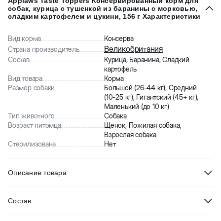
Applaws Taste Toppers Консервированный корм для
собак, курица с тушенкой из баранины с морковью,
сладким картофелем и цукини, 156 г Характеристики
Вид корма
Консерва
Великобритания
Страна производитель
Состав
Курица, Баранина, Сладкий
картофель
Вид товара
Корма
Размер собаки
Большой (26-44 кг), Средний
(10-25 кг), Гигантский (45+ кг),
Маленький (до 10 кг)
Тип животного
Собака
Возраст питомца
Щенок, Пожилая собака,
Взрослая собака
Стерилизована
Нет
Описание товара
Applaws Taste Toppers Консервированный корм для собак,
Состав
курица с тушенкой из баранины с морковью, сладким
картофелем и цукини. Придайте любимому корму питомца