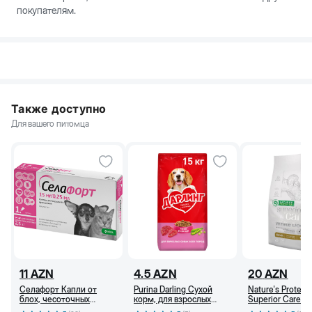
покупателям.
Также доступно
Для вашего питомца
11
AZN
4.5
AZN
20
AZN
Селафорт Капли от
Purina Darling Сухой
Nature's Protect
блох, чесоточных
корм, для взрослых
Superior Care С
клещей и гельминтов
собак, c мясом и
корм, для белых