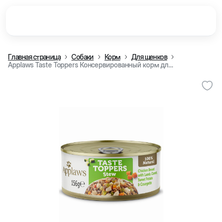
Главная страница
Собаки
Корм
Для щенков
Applaws Taste Toppers Консервированный корм для собак, курица с тушенкой из баранины с морковью, сладким картофелем и цукини, 156 г