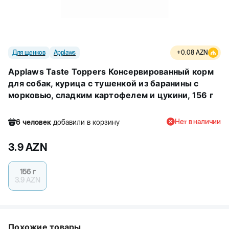
Для щенков
Applaws
+
0.08
AZN
Applaws Taste Toppers Консервированный корм
для собак, курица с тушенкой из баранины с
морковью, сладким картофелем и цукини, 156 г
Нет в наличии
6
человек
добавили в корзину
130
человек
посмотрели этот товар
3.9
AZN
24
человек
купили товар
6
человек
добавили в корзину
156 г
3.9
AZN
Похожие товары