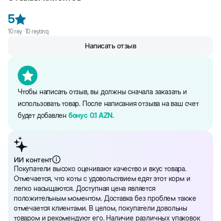
Информация об ингредиентах и нутриентном составе на сайте
5
является справочной. Вся информация о продукте представлена
10
rəy ·
10
reytinq
непосредственно на упаковке.
Написать отзыв
Чтобы написать отзыв, вы должны сначала заказать и
использовать товар. После написания отзыва на ваш счет
будет добавлен
бонус
0.1
AZN
.
ИИ контент
Покупатели высоко оценивают качество и вкус товара.
Отмечается, что коты с удовольствием едят этот корм и
легко насыщаются. Доступная цена является
положительным моментом. Доставка без проблем также
отмечается клиентами. В целом, покупатели довольны
товаром и рекомендуют его. Наличие различных упаковок