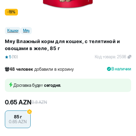
-
19
%
Кошки
Мяу
Мяу Влажный корм для кошек, с телятиной и
овощами в желе, 85 г
Код товара
:
2598
5
(
10
)
В наличии
48
человек
добавили в корзину
245
человек
посмотрели этот товар
337
человек
купили товар
Доставка будет
сегодня
.
48
человек
добавили в корзину
0.65
AZN
0.8
AZN
85 г
0.65
AZN