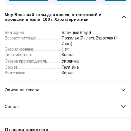
Мяу Влажный корм для кошек, с телятиной и
овощами в желе, 100 г Характеристики
Вид корма
Влажный (пауч)
Возраст питомца
Пожилая (7+ лет), Взрослая (1-
7 лет)
Стерилизована
Нет
Тип животного
Кошка
Украина
Страна производитель
Состав
Телятина
Вид товара
Корма
Описание товара
Полнорационный корм для кошек всех пород. Обеспечивает
Состав
организм животного необходимым количеством питательных
веществ, витаминов и микроэлементов, способствует
Мясо и субпродукты животного происхождения, злаки,
активизации обмена веществ, улучшению аппетита, роста и
экстракты растительных белков, минералы, витамины (таурин),
развития волосяного покрова.
Отзывы клиентов
сахара, краситель Е171.