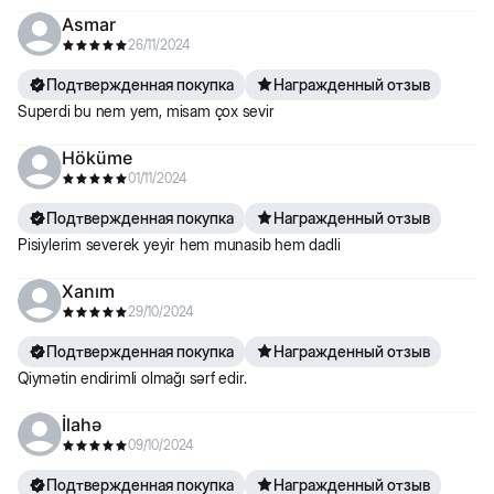
Asmar
26/11/2024
Подтвержденная покупка
Награжденный отзыв
Superdi bu nem yem, misam çox sevir
Höküme
01/11/2024
Подтвержденная покупка
Награжденный отзыв
Pisiylerim severek yeyir hem munasib hem dadli
Xanım
29/10/2024
Подтвержденная покупка
Награжденный отзыв
Qiymətin endirimli olmağı sərf edir.
İlahə
09/10/2024
Подтвержденная покупка
Награжденный отзыв