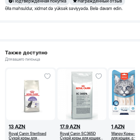
Подтвержденная покупка
Награжденный отзыв
Əla məhsuldur, xidmət də yüksək səviyyədə. Belə davam edin.
Также доступно
Для вашего питомца
13
AZN
17.9
AZN
1
AZN
Royal Canin Sterilised
Royal Canin SC365D
Wanpy Крем-ла
Сухой корм для
Сухой корм для кошек
для кошек, с ту