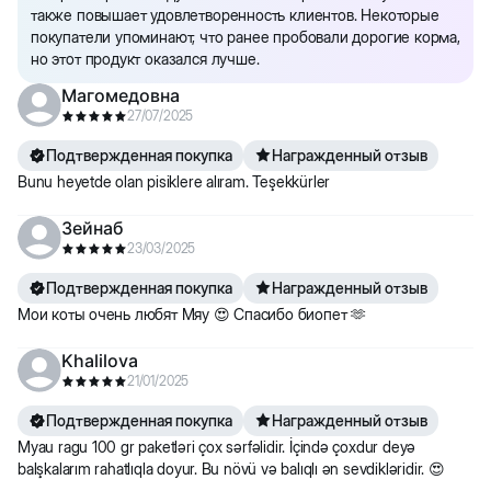
также повышает удовлетворенность клиентов. Некоторые
покупатели упоминают, что ранее пробовали дорогие корма,
но этот продукт оказался лучше.
Магомедовна
27/07/2025
Подтвержденная покупка
Награжденный отзыв
Bunu heyetde olan pisiklere alıram. Teşekkürler
Зейнаб
23/03/2025
Подтвержденная покупка
Награжденный отзыв
Мои коты очень любят Мяу 😍 Спасибо биопет 🫶
Khalilova
21/01/2025
Подтвержденная покупка
Награжденный отзыв
Myau ragu 100 gr paketləri çox sərfəlidir. İçində çoxdur deyə
balşkalarım rahatlıqla doyur. Bu növü və balıqlı ən sevdikləridir. 😍