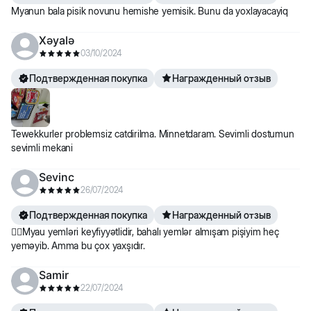
Myanun bala pisik novunu hemishe yemisik. Bunu da yoxlayacayiq
Xəyalə
03/10/2024
Подтвержденная покупка
Награжденный отзыв
Tewekkurler problemsiz catdirilma. Minnetdaram. Sevimli dostumun
sevimli mekani
Sevinc
26/07/2024
Подтвержденная покупка
Награжденный отзыв
👍🏻Myau yemləri keyfiyyətlidir, bahalı yemlər almışam pişiyim heç
yeməyib. Amma bu çox yaxşıdır.
Samir
22/07/2024