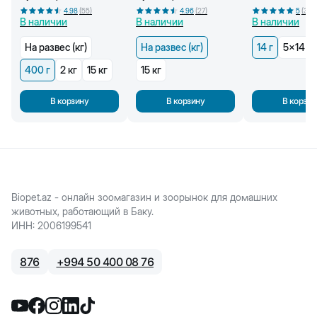
стерилизованных
от 1 года (кг)
г
4.98
(
55
)
4.96
(
27
)
5
(
36
)
кошек, от 1 года, 400 г
В наличии
В наличии
В наличии
На развес (кг)
На развес (кг)
14 г
5x14 г
400 г
2 кг
15 кг
15 кг
В корзину
В корзину
В корзин
Biopet.az - онлайн зоомагазин и зоорынок для домашних
животных, работающий в Баку.
ИНН
:
2006199541
876
+
994 50 400 08 76