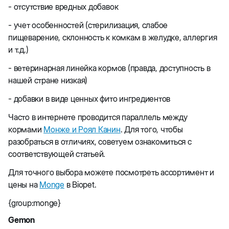
- отсутствие вредных добавок
- учет особенностей (стерилизация, слабое
пищеварение, склонность к комкам в желудке, аллергия
и т.д.)
- ветеринарная линейка кормов (правда, доступность в
нашей стране низкая)
- добавки в виде ценных фито ингредиентов
Часто в интернете проводится параллель между
кормами
Монжe и Роял Канин
. Для того, чтобы
разобраться в отличиях, советуем ознакомиться с
соответствующей статьей.
Для точного выбора можете посмотреть ассортимент и
цены на
Monge
в Biopet.
{group:monge}
Gemon