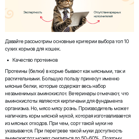
Давайте рассмотрим основные критерии выбора топ 10
сухих кормов для кошек.
Качество протеинов
Протеины (белки) в корме бывают как мясными, так и
растительными. Большую пользу принесут именно
мясные белки, которые содержат весь набор
незаменимых аминокислот. Ветеринары отмечают, что
аминокислоты являются кирпичами для фундамента
организма. Но, мясо мясу рознь. Производитель может
напичкать корм мясной мукой, которая изготавливается
из мясных отходов. При чем, сорт такой муки не
указывается. При перегреве такой муки доступность
аминокислот может снизиться до 50-60%. Поэтому