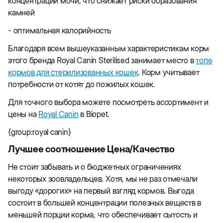
концентрации мочи, что снижает риски образования
камней
- оптимальная калорийность
Благодаря всем вышеуказанным характеристикам корм
этого бренда Royal Canin Sterilised занимает место в
топе
кормов для стерилизованных кошек
. Корм учитывает
потребности от котят до пожилых кошек.
Для точного выбора можете посмотреть ассортимент и
цены на
Royal Canin
в Biopet.
{group:royal canin}
Лучшее соотношение Цена/Качество
Не стоит забывать и о бюджетных ограничениях
некоторых зоовладельцев. Хотя, мы не раз отмечали
выгоду «дорогих» на первый взгляд кормов. Выгода
состоит в большей концентрации полезных веществ в
меньшей порции корма, что обеспечивает сытость и