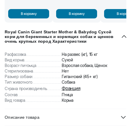
В корзину
В корзину
В корзин
Royal Canin Giant Starter Mother & Babydog Сухой
корм для беременных и кормящих собак и щенков
очень крупных пород Характеристики
Расфасовка
На развес (кг), 15 кг
Вид корма
Сухой
Возраст питомца
Взрослая собака, Щенок
Стерилизована
Нет
Размер собаки
Гигантский (45+ кг)
Тип животного
Собака
Франция
Страна производитель
Состав
Птица
Вид товара
Корма
Описание товара
Royal Canin Giant Starter Mother & Babydog Сухой корм для