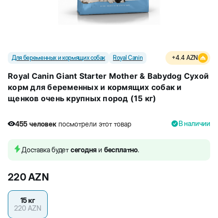
Для беременных и кормящих собак
Royal Canin
+
4.4
AZN
Royal Canin Giant Starter Mother & Babydog Сухой
корм для беременных и кормящих собак и
щенков очень крупных пород (15 кг)
В наличии
455
человек
посмотрели этот товар
7
человек
купили товар
455
человек
посмотрели этот товар
Доставка будет
сегодня
и
бесплатно
.
220
AZN
15 кг
220
AZN