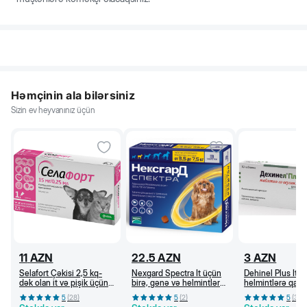
Həmçinin ala bilərsiniz
Sizin ev heyvanınız üçün
11
AZN
22.5
AZN
3
AZN
Selafort Çəkisi 2,5 kq-
Nexgard Spectra İt üçün
Dehinel Plus İt ü
dək olan it və pişik üçün
birə, gənə və helmintlərə
helmintlərə qarşı
bit, birə, qoturluq gənəsi
qarşı çeynəmə tabletlər
preparat, 1 tab/10
5
(
28
)
5
(
2
)
5
(
3
)
və helmintlərə qarşı
(3,5-7,5 kq)