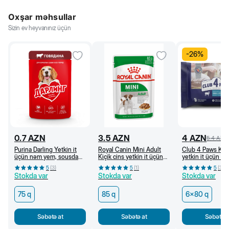
Oxşar məhsullar
Sizin ev heyvanınız üçün
-
26
%
0.7
AZN
3.5
AZN
4
AZN
5.4
AZN
Purina Darling Yetkin it
Royal Canin Mini Adult
Club 4 Paws Kiçi
üçün nəm yem, sousda
Kiçik cins yetkin it üçün
yetkin it üçün n
mal əti ilə, 75 q
nəm yem, 85 q
sousda quzu əti i
5
(
3
)
5
(
1
)
5
(
3
)
(5+1)x80 q
Stokda var
Stokda var
Stokda var
75 q
85 q
6x80 q
Səbətə at
Səbətə at
Səbətə a