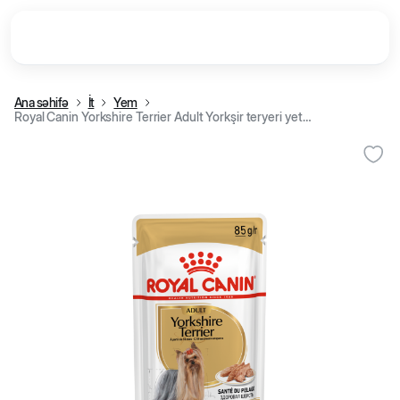
Ana səhifə
İt
Yem
Royal Canin Yorkshire Terrier Adult Yorkşir teryeri yetkin it üçün nəm yem, 85 q