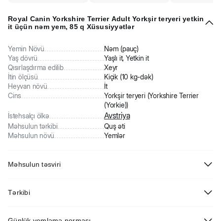
Royal Canin Yorkshire Terrier Adult Yorkşir teryeri yetkin
it üçün nəm yem, 85 q Xüsusiyyətlər
Yemin Növü
Nəm (pauç)
Yaş dövrü
Yaşlı it, Yetkin it
Qısırlaşdırma edilib
Xeyr
İtin ölçüsü
Kiçik (10 kg-dək)
Heyvan növü
İt
Cins
Yorkşir teryeri (Yorkshire Terrier
(Yorkie))
Avstriya
İstehsalçı ölkə
Məhsulun tərkibi
Quş əti
Məhsulun növü
Yemlər
Məhsulun təsviri
Royal Canin Yorkshire Terrier Adult Yorkşir teryeri yetkin it üçün nəm
Tərkibi
yem. 10 aydan yuxarı yorkşir teryerləri üçün paştet şəklində tam
rasionlu nəm yem. Qida maddələrinin eksklüziv birləşməsi sayəsində
Emal üçün kifayət qədər su, donuz əti məhsulları, toyuq məhsulları,
yem yorkşirlərin dərisini və tüklərini hamar, parlaq və ipək saxlayır.
Günlük yemləmə norması