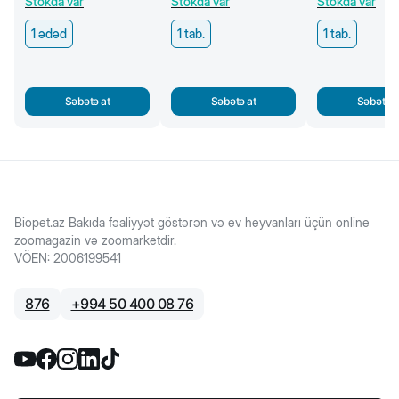
Stokda var
Stokda var
Stokda var
damcı
1 ədəd
1 tab.
1 tab.
Səbətə at
Səbətə at
Səbətə a
Biopet.az Bakıda fəaliyyət göstərən və ev heyvanları üçün online
zoomagazin və zoomarketdir.
VÖEN
:
2006199541
876
+
994 50 400 08 76