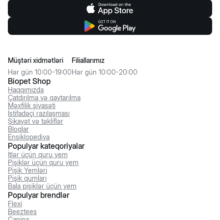
Müştəri xidmətləri
Filiallarımız
Hər gün 10:00-19:00
Hər gün 10:00-20:00
Biopet Shop
Haqqımızda
Çatdırılma və qaytarılma
Məxfilik siyasəti
İstifadəçi razılaşması
Şikayət və təkliflər
Bloqlar
Ensiklopediya
Populyar kateqoriyalar
İtlər üçün quru yem
Pişiklər üçün quru yem
Pişik Yemləri
Pişik qumları
Bala pişiklər üçün yem
Populyar brendlər
Flexi
Beeztees
Canina