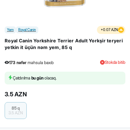
Yem
Royal Canin
+
0.07
AZN
Royal Canin Yorkshire Terrier Adult Yorkşir teryeri
yetkin it üçün nəm yem, 85 q
Stokda bitib
173
nəfər
məhsula baxıb
2
nəfər
məhsulu alıb
173
nəfər
məhsula baxıb
Çatdırılma
bu gün
olacaq.
3.5
AZN
85 q
3.5
AZN