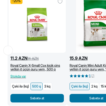
-
20
%
11.2
AZN
15.9
AZN
14
AZN
Royal Canin X-Small Çox kiçik cins
Royal Canin Mini Adult Ki
yetkin it üçün quru yem , 500 q
yetkin it üçün quru yem,
(kq)
5
(
7
)
Stokda var
Çəki ilə (kq)
500 q
3 kq
Çəki ilə (kq)
2 kq
15 
Səbətə at
Səbətə at