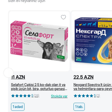
Sizin ev heyvanınız üçün
7-8 həftə
50
4/8
50
4/8
11
AZN
22.5
AZN
Selafort Çəkisi 2,5 kq-dək olan it və
Nexgard Spectra İt üçün 
pişik üçün bit, birə, qoturluq gənəsi
və helmintlərə qarşı çe
və helmintlərə qarşı damcı
tabletlər (3,5-7,5 kq)
5
(
28
)
5
(
2
)
Stokda var
1 ədəd
1 tab.