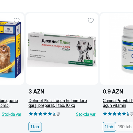
95
1
145
1
145
1
4/8
4/8
3
AZN
0.9
AZN
birə, gənə
Dehinel Plus İt üçün helmintlərə
Canina Petvital P
ynəmə
qarşı preparat, 1 tab/10 kq
üçün vitamin
5
(
3
)
5
(
1
Stokda var
Stokda var
1 tab.
1 tab.
180 tab.