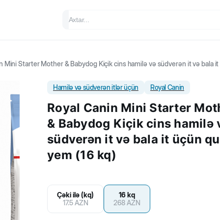
n Mini Starter Mother & Babydog Kiçik cins hamilə və südverən it və bala i
Hamilə və südverən itlər üçün
Royal Canin
Royal Canin Mini Starter Mot
& Babydog Kiçik cins hamilə 
südverən it və bala it üçün q
yem (16 kq)
Çəki ilə (kq)
16 kq
17.5
AZN
268
AZN