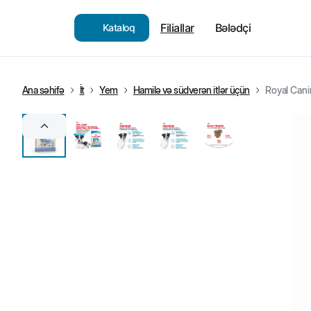
Filiallar
Bələdçi
Kataloq
Ana səhifə
İt
Yem
Hamilə və südverən itlər üçün
Royal Cani