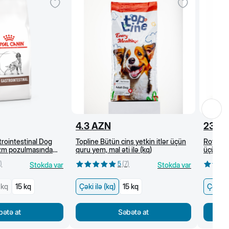
4.3
AZN
23
A
rointestinal Dog
Topline Bütün cins yetkin itlər üçün
Royal C
əzm pozulmasında
quru yem, mal əti ilə (kq)
üçün all
, quru yem (kq)
quru ye
)
5
(
7
)
Stokda var
Stokda var
 kq
15 kq
Çəki ilə (kq)
15 kq
Çəki il
bətə at
Səbətə at