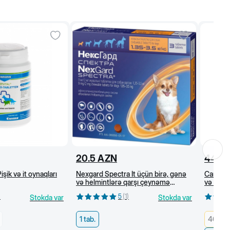
20.5
AZN
44
A
işik və it oynaqları
Nexgard Spectra İt üçün birə, gənə
Canina P
və helmintlərə qarşı çeynəmə
və tük p
tabletlər (1,35-3,5 kq)
100 kap
)
5
(
1
)
Stokda var
Stokda var
1 tab.
40 q/ 