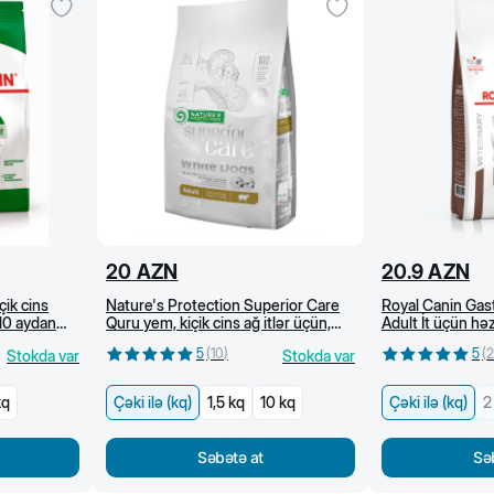
20
AZN
20.9
AZN
çik cins
Nature's Protection Superior Care
Royal Canin Gast
 10 aydan
Quru yem, kiçik cins ağ itlər üçün,
Adult İt üçün h
dənsiz, quzu əti ilə (kg)
baytarlıq pəhrizi
5
(
10
)
5
(
2
Stokda var
Stokda var
kq
Çəki ilə (kq)
1,5 kq
10 kq
Çəki ilə (kq)
2
Səbətə at
Sə