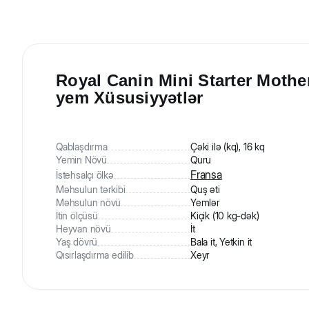
Royal Canin Mini Starter Mothe
yem Xüsusiyyətlər
Qablaşdırma
Çəki ilə (kq), 16 kq
Yemin Növü
Quru
Fransa
İstehsalçı ölkə
Məhsulun tərkibi
Quş əti
Məhsulun növü
Yemlər
İtin ölçüsü
Kiçik (10 kg-dək)
Heyvan növü
İt
Yaş dövrü
Bala it, Yetkin it
Qısırlaşdırma edilib
Xeyr