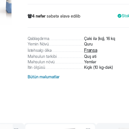
Sto
4
nəfər
səbətə əlavə edilib
660
nəfər
məhsula baxıb
45
nəfər
məhsulu alıb
4
nəfər
səbətə əlavə edilib
Qablaşdırma
Çəki ilə (kq), 16 kq
Yemin Növü
Quru
Fransa
İstehsalçı ölkə
Məhsulun tərkibi
Quş əti
Məhsulun növü
Yemlər
İtin ölçüsü
Kiçik (10 kg-dək)
Bütün məlumatlar