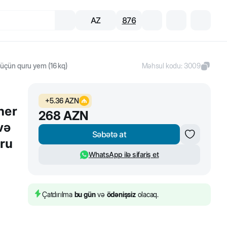
AZ
876
t üçün quru yem (16 kq)
Məhsul kodu
:
3009
+
5.36
AZN
her
268
AZN
və
Səbətə at
uru
WhatsApp ilə sifariş et
Çatdırılma
bu gün
və
ödənişsiz
olacaq.