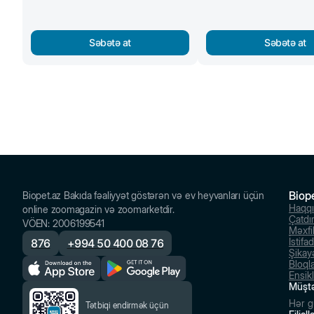
Səbətə at
Səbətə at
Biop
Biopet.az Bakıda fəaliyyət göstərən və ev heyvanları üçün
Haqq
online zoomagazin və zoomarketdir.
Çatdı
VÖEN
:
2006199541
Məxfil
İstifa
876
+
994 50 400 08 76
Şikayə
Bloql
Ensik
Müştə
Hər g
Tətbiqi endirmək üçün