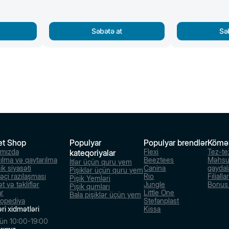
Səbətə at
Sə
et Shop
Populyar
Populyar brendlər
Kömə
ımızda
Flexi
Tez-te
kateqoriyalar
rılma və qaytarılma
Beeztees
Məhsu
İtlər üçün quru yem
ik siyasəti
Canina
qaydal
Pişiklər üçün quru yem
dəçi razılaşması
Rio
Filialla
Pişik Yemləri
t və təkliflər
Jungle
Bonus s
Pişik qumları
ar
Little One
Bala pişiklər üçün yem
lopediya
Stefanplast
ri xidmətləri
Kissa
ün 10:00-19:00