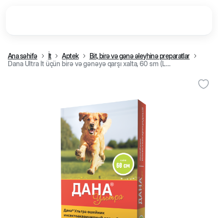
Ana səhifə
İt
Aptek
Bit, birə və gənə əleyhinə preparatlar
Dana Ultra İt üçün birə və gənəyə qarşı xalta, 60 sm (Laym)