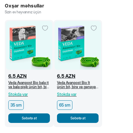
Oxşar məhsullar
Sizin ev heyvanınız üçün
6.5
AZN
6.5
AZN
Veda Avanpost Bio bala it
Veda Avanpost Bio İt
və bala pişik üçün bit, birə
üçün bit, birə və gənəyə
və gənəyə qarşı xalta, 35
qarşı xalta, 65 sm
Stokda var
Stokda var
sm
35 sm
65 sm
Səbətə at
Səbətə at