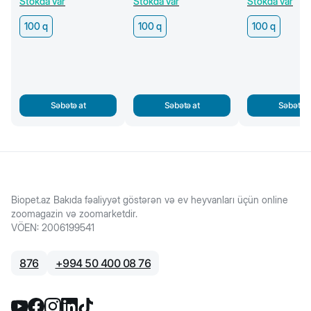
Stokda var
Stokda var
Stokda var
100 q
100 q
100 q
100 q
Səbətə at
Səbətə at
Səbətə a
Biopet.az Bakıda fəaliyyət göstərən və ev heyvanları üçün online
zoomagazin və zoomarketdir.
VÖEN
:
2006199541
876
+
994 50 400 08 76