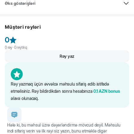
Əks göstərişləri
2 aydan kiçik bala itlərə tətbiq etmək olmaz. Hamilə və əmizdirən
itlərdə istifadə etməzdən əvvəl baytar həkimi ilə məsləhətləşin.
Müştəri rəyləri
0
0
rəy ·
0
reytinq
Rəy yaz
Rəy yazmaq üçün əvvəlcə məhsulu sifariş edib istifadə
etməlisiniz. Rəy bildirdikdən sonra hesabınıza
0.1
AZN
bonus
əlavə olunacaq.
Hələ ki, bu məhsul üzrə dəyərləndirmə mövcud deyil. Məhsulu
indi sifariş verin və ilk rəyi siz yazın, bunu etməklə digər