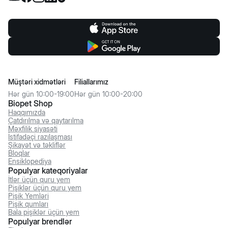
Müştəri xidmətləri
Filiallarımız
Hər gün 10:00-19:00
Hər gün 10:00-20:00
Biopet Shop
Haqqımızda
Çatdırılma və qaytarılma
Məxfilik siyasəti
İstifadəçi razılaşması
Şikayət və təkliflər
Bloqlar
Ensiklopediya
Populyar kateqoriyalar
İtlər üçün quru yem
Pişiklər üçün quru yem
Pişik Yemləri
Pişik qumları
Bala pişiklər üçün yem
Populyar brendlər