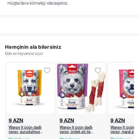
müştərilərə köməkçi olacaqsınız.
Həmçinin ala bilərsiniz
Sizin ev heyvanınız üçün
9
AZN
9
AZN
9
AZN
Wanpy İt üçün dadlı
Wanpy İt üçün dadlı
Wanpy İt üçün da
çərəz, qurudulmuş
çərəz, ördək əti ilə
çərəz, maral əti
mərmər mal əti dilimləri,
kalsiumlu sümüklər, 100 q
cerki, 100 q