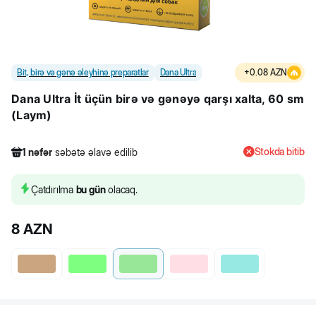
Bit, birə və gənə əleyhinə preparatlar
Dana Ultra
+
0.08
AZN
Dana Ultra İt üçün birə və gənəyə qarşı xalta, 60 sm
(Laym)
Stokda bitib
1
nəfər
səbətə əlavə edilib
616
nəfər
məhsula baxıb
1
nəfər
məhsulu alıb
Çatdırılma
bu gün
olacaq.
1
nəfər
səbətə əlavə edilib
8
AZN