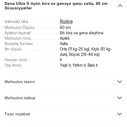
Dana Ultra İt üçün birə və gənəyə qarşı xalta, 60 sm
Xüsusiyyətlər
Rusiya
İstehsalçı ölkə
Məhsulun Ölçüsü
60 sm
Aptekın təyinatı
Bit, birə və gənə əleyhinə
Məhsulun növü
Aptek
Buraxılış forması
Xalta
İtin ölçüsü
Orta (11 kg-25 kg), Kiçik (10 kg-
dək), Böyük (26-44 kq)
Heyvan növü
İt
Yaş dövrü
Yaşlı it, Yetkin it, Bala it
Məhsulun təsviri
Dana Ultra İt üçün birə və gənəyə qarşı xalta. Parazitlərə qarşı xalta
Məhsulun tətbiqi
itləri xarici parazitlərə, həmçinin birə və gənələrə qarşı müdafiə edir.
Xaltanı qablaşdırmadan çıxarın, açın və heyvanın boynuna 1,0-1,5 sm
Təsir müddəti
boşluq saxlayaraq taxın, sonra uzun hissəsini toqqadan keçirin və
artığını kəsin.
Fasiləsiz istifadədə iti 3 ay müddətində parazitlərə qarşı müdafiə edir.