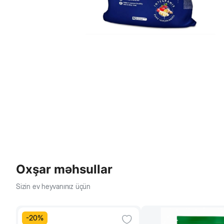
Oxşar məhsullar
Sizin ev heyvanınız üçün
-
20
%