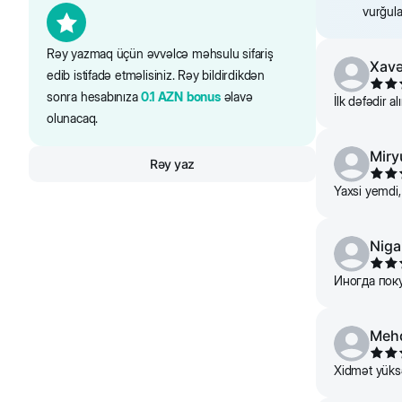
vurğula
6
Rəy yazmaq üçün əvvəlcə məhsulu sifariş
Xavə
edib istifadə etməlisiniz. Rəy bildirdikdən
sonra hesabınıza
0.1
AZN
bonus
əlavə
İlk dəfədir a
8
olunacaq.
Miry
Rəy yaz
10
Yaxsi yemdi, 
Niga
Иногда пок
Meh
Xidmət yüksə