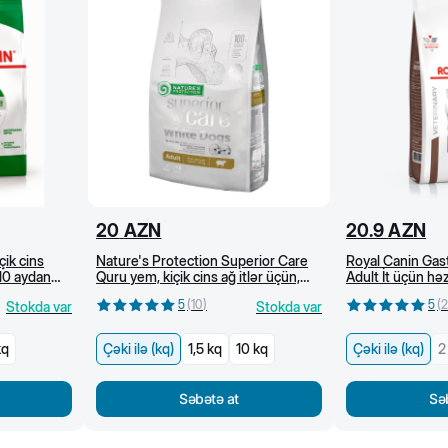
20
AZN
20.9
AZN
çik cins
Nature's Protection Superior Care
Royal Canin Gast
 10 aydan
Quru yem, kiçik cins ağ itlər üçün,
Adult İt üçün h
dənsiz, quzu əti ilə (kg)
baytarlıq pəhrizi
5
(
10
)
5
(
2
Stokda var
Stokda var
kq
Çəki ilə (kq)
1,5 kq
10 kq
Çəki ilə (kq)
2
Səbətə at
Sə