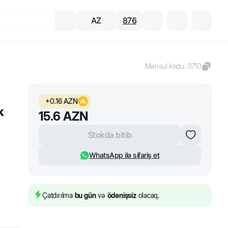
AZ
876
Məhsul kodu
:
3710
+
0.16
AZN
k
15.6
AZN
Stokda bitib
WhatsApp ilə sifariş et
Çatdırılma
bu gün
və
ödənişsiz
olacaq.