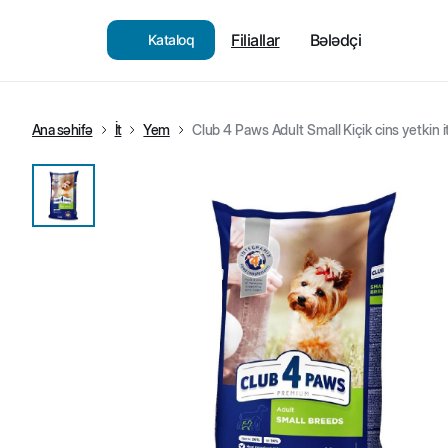
Filiallar
Bələdçi
Kataloq
Ana səhifə
İt
Yem
Club 4 Paws Adult Small Kiçik cins yetkin i