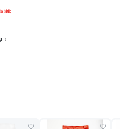
a bitib
ı it