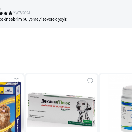
l
21/07/2024
kineslerim bu yemeyi severek yeyir.