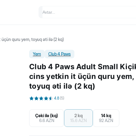
t üçün quru yem, toyuq əti ilə (2 kq)
Yem
Club 4 Paws
Club 4 Paws Adult Small Kiçi
cins yetkin it üçün quru yem,
toyuq əti ilə (2 kq)
4.8
(
5
)
Çəki ilə (kq)
2 kq
14 kq
6.6
AZN
15.6
AZN
92
AZN