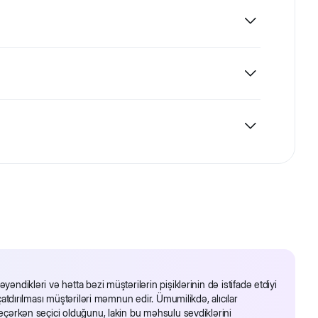
erdə ət vardıq, yüksək toyuq tərkibli formul (29%) 10
 və tük sağlamlığını qoruyur. INTEGRAMIX formulu itin
undur lifi, mineral maddələr, qızıl balıq yağı 0,5%,
 təqdim olunur.
əndikləri və hətta bəzi müştərilərin pişiklərinin də istifadə etdiyi
 çatdırılması müştəriləri məmnun edir. Ümumilikdə, alıcılar
 seçərkən seçici olduğunu, lakin bu məhsulu sevdiklərini