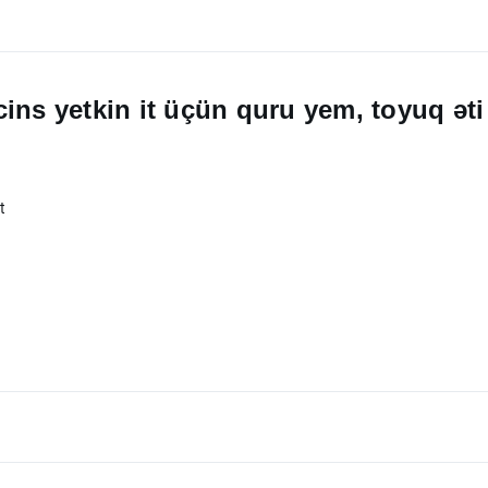
ins yetkin it üçün quru yem, toyuq əti 
t