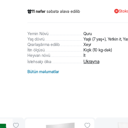
Stokd
11
nəfər
səbətə əlavə edilib
485
nəfər
məhsula baxıb
95
nəfər
məhsulu alıb
11
nəfər
səbətə əlavə edilib
Yemin Növü
Quru
Yaş dövrü
Yaşlı (7 yaş+), Yetkin it, Yaşl
Qısırlaşdırma edilib
Xeyr
İtin ölçüsü
Kiçik (10 kg-dək)
Heyvan növü
İt
Ukrayna
İstehsalçı ölkə
Bütün məlumatlar