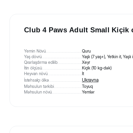
Club 4 Paws Adult Small Kiçik c
Yemin Növü
Quru
Yaş dövrü
Yaşlı (7 yaş+), Yetkin it, Yaşlı i
Qısırlaşdırma edilib
Xeyr
İtin ölçüsü
Kiçik (10 kg-dək)
Heyvan növü
İt
Ukrayna
İstehsalçı ölkə
Məhsulun tərkibi
Toyuq
Məhsulun növü
Yemlər