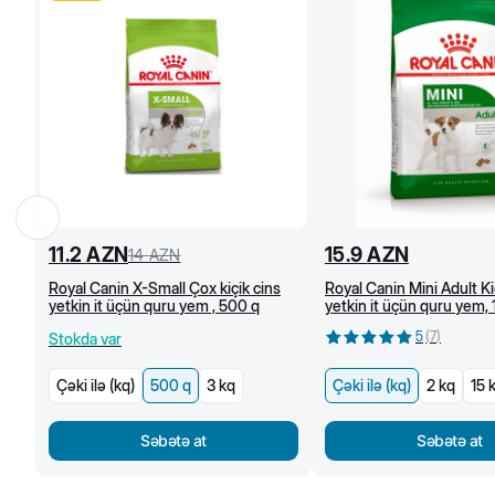
11.2
AZN
15.9
AZN
14
AZN
Royal Canin X-Small Çox kiçik cins
Royal Canin Mini Adult Ki
yetkin it üçün quru yem , 500 q
yetkin it üçün quru yem,
(kq)
5
(
7
)
Stokda var
Çəki ilə (kq)
500 q
3 kq
Çəki ilə (kq)
2 kq
15 
Səbətə at
Səbətə at