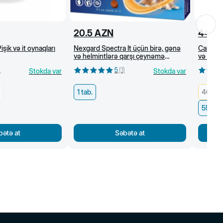
20.5
AZN
44
A
işik və it oynaqları
Nexgard Spectra İt üçün birə, gənə
Canina P
və helmintlərə qarşı çeynəmə
və tük p
tabletlər (1,35-3,5 kq)
100 kap
)
5
(
1
)
Stokda var
Stokda var
1 tab.
40 q/ 
55 q/1
bətə at
Səbətə at