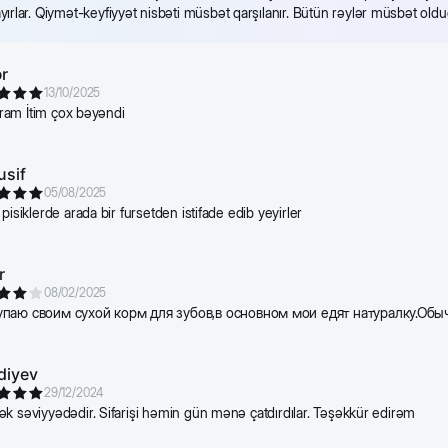
yırlar. Qiymət-keyfiyyət nisbəti müsbət qarşılanır. Bütün rəylər müsbət 
110
r
13/10/2025
lıram İtim çox bəyəndi
140
usif
05/08/2025
165
pisiklerde arada bir fursetden istifade edib yeyirler
r
08/02/2025
упаю своим сухой корм для зубов,в основном мои едят натуралку.Обы
diyev
29/12/2024
k səviyyədədir. Sifarişi həmin gün mənə çatdırdılar. Təşəkkür edirəm