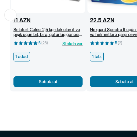
11
AZN
22.5
AZN
Selafort Çəkisi 2,5 kq-dək olan it və
Nexgard Spectra İt üçün 
pişik üçün bit, birə, qoturluq gənəsi
və helmintlərə qarşı çe
və helmintlərə qarşı damcı
tabletlər (3,5-7,5 kq)
5
(
28
)
5
(
2
)
Stokda var
1 ədəd
1 tab.
Səbətə at
Səbətə at