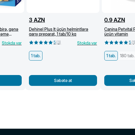
3
AZN
0.9
AZN
birə, gənə
Dehinel Plus İt üçün helmintlərə
Canina Petvital P
ynəmə
qarşı preparat, 1 tab/10 kq
üçün vitamin
5
(
3
)
5
(
1
Stokda var
Stokda var
1 tab.
1 tab.
180 tab.
Səbətə at
Sə