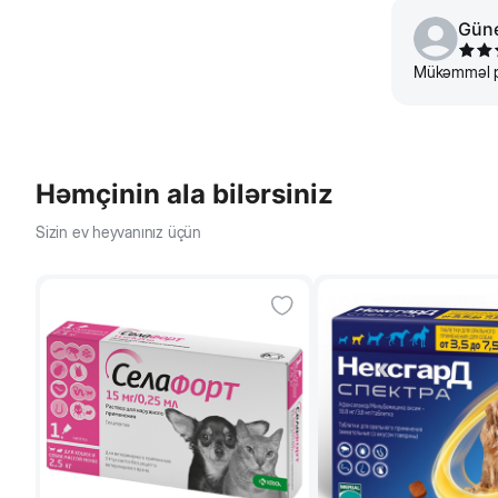
Güne
Mükəmməl pe
Həmçinin ala bilərsiniz
Sizin ev heyvanınız üçün