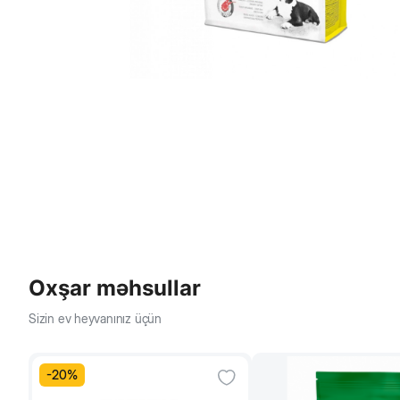
Oxşar məhsullar
Sizin ev heyvanınız üçün
-
20
%