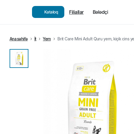
Filiallar
Bələdçi
Kataloq
Ana səhifə
İt
Yem
Brit Care Mini Adult Quru yem, kiçik cins yet