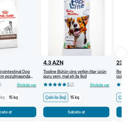
4.3
AZN
23
A
rointestinal Dog
Topline Bütün cins yetkin itlər üçün
Royal C
əzm pozulmasında
quru yem, mal əti ilə (kq)
üçün all
, quru yem (kq)
quru ye
)
5
(
7
)
Stokda var
Stokda var
 kq
15 kq
Çəki ilə (kq)
15 kq
Çəki il
bətə at
Səbətə at