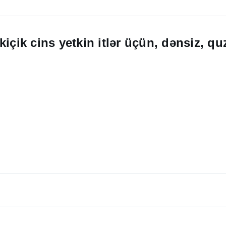
içik cins yetkin itlər üçün, dənsiz, quz