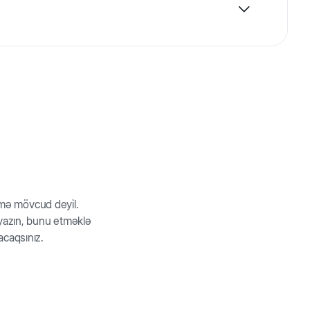
rmə mövcud deyil.
z yazın, bunu etməklə
acaqsınız.