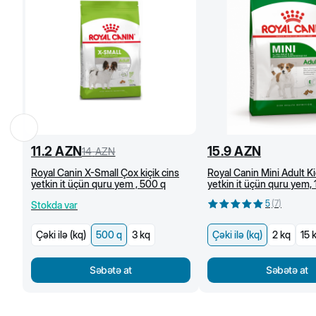
11.2
AZN
15.9
AZN
14
AZN
Royal Canin X-Small Çox kiçik cins
Royal Canin Mini Adult Ki
yetkin it üçün quru yem , 500 q
yetkin it üçün quru yem,
(kq)
5
(
7
)
Stokda var
Çəki ilə (kq)
500 q
3 kq
Çəki ilə (kq)
2 kq
15 
Səbətə at
Səbətə at