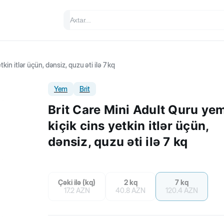
kin itlər üçün, dənsiz, quzu əti ilə 7 kq
Yem
Brit
Brit Care Mini Adult Quru yem
kiçik cins yetkin itlər üçün,
dənsiz, quzu əti ilə 7 kq
Çəki ilə (kq)
2 kq
7 kq
17.2
AZN
40.8
AZN
120.4
AZN