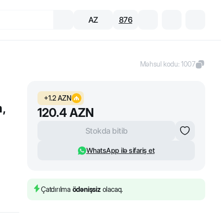
AZ
876
Məhsul kodu
:
1007
+
1.2
AZN
,
120.4
AZN
Stokda bitib
WhatsApp ilə sifariş et
Çatdırılma
ödənişsiz
olacaq.