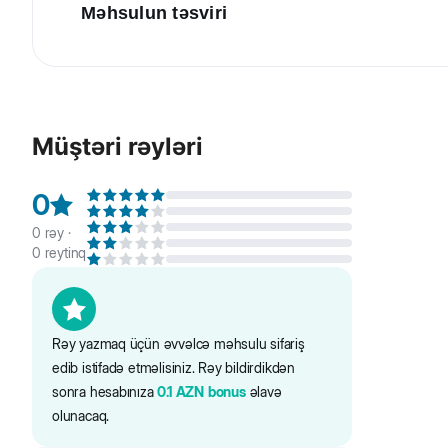
Məhsulun təsviri
Brit Care Mini Adult - kiçik cins yetkin itlər üçün tam r
Müştəri rəyləri
0
0
rəy ·
0
reytinq
Rəy yazmaq üçün əvvəlcə məhsulu sifariş
edib istifadə etməlisiniz. Rəy bildirdikdən
sonra hesabınıza
0.1
AZN
bonus
əlavə
olunacaq.