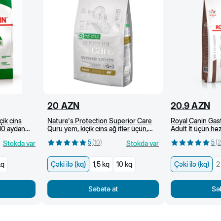
20
AZN
20.9
AZN
çik cins
Nature's Protection Superior Care
Royal Canin Gast
 10 aydan
Quru yem, kiçik cins ağ itlər üçün,
Adult İt üçün h
dənsiz, quzu əti ilə (kg)
baytarlıq pəhrizi
5
(
10
)
5
(
2
Stokda var
Stokda var
kq
Çəki ilə (kq)
1,5 kq
10 kq
Çəki ilə (kq)
2
Səbətə at
Sə