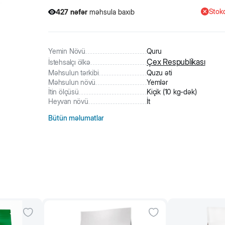
Stokd
427
nəfər
məhsula baxıb
2
nəfər
məhsulu alıb
427
nəfər
məhsula baxıb
Yemin Növü
Quru
Çex Respublikası
İstehsalçı ölkə
Məhsulun tərkibi
Quzu əti
Məhsulun növü
Yemlər
İtin ölçüsü
Kiçik (10 kg-dək)
Heyvan növü
İt
Bütün məlumatlar