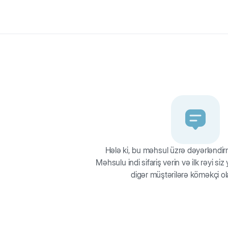
asionlu quru yem. Dənsiz hipoallergik formula.
Hələ ki, bu məhsul üzrə dəyərləndi
Məhsulu indi sifariş verin və ilk rəyi si
digər müştərilərə köməkçi ol