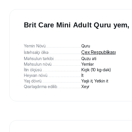
Brit Care Mini Adult Quru yem, k
Yemin Növü
Quru
Çex Respublikası
İstehsalçı ölkə
Məhsulun tərkibi
Quzu əti
Məhsulun növü
Yemlər
İtin ölçüsü
Kiçik (10 kg-dək)
Heyvan növü
İt
Yaş dövrü
Yaşlı it, Yetkin it
Qısırlaşdırma edilib
Xeyr