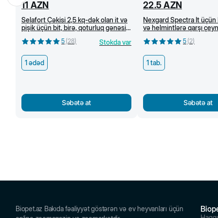
11
AZN
22.5
AZN
Selafort Çəkisi 2,5 kq-dək olan it və
Nexgard Spectra İt üçün 
pişik üçün bit, birə, qoturluq gənəsi
və helmintlərə qarşı çe
və helmintlərə qarşı damcı
tabletlər (3,5-7,5 kq)
5
(
28
)
5
(
2
)
Stokda var
1 ədəd
1 tab.
Səbətə at
Səbətə at
Biop
Biopet.az Bakıda fəaliyyət göstərən və ev heyvanları üçün
Haqq