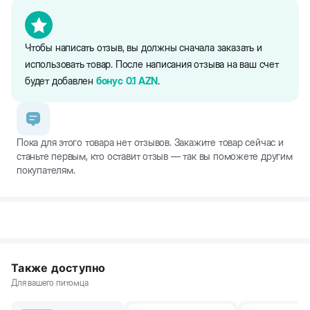
- уютный материал обеспечивает комфортный отдых
- особая пропитка для более быстрого приучению к когтеточке
Чтобы написать отзыв, вы должны сначала заказать и
- легкий вес позволяет быстро переставлять ее в случае
необходимости
использовать товар. После написания отзыва на ваш счет
будет добавлен
бонус
0.1
AZN
.
Пока для этого товара нет отзывов. Закажите товар сейчас и
станьте первым, кто оставит отзыв — так вы поможете другим
покупателям.
Также доступно
Для вашего питомца