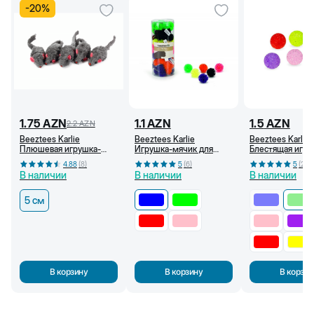
-
20
%
1.75
AZN
1.1
AZN
1.5
AZN
2.2
AZN
Beeztees Karlie
Beeztees Karlie
Beeztees Karlie
Плюшевая игрушка-
Игрушка-мячик для
Блестящая игру
мышь с погремушкой
кошек, с шипами, 3,5 см
мячик для кошек
4.88
(
8
)
5
(
6
)
5
(
2
)
для кошек, серая, 5 см
(Синий)
см (Светло-зел
В наличии
В наличии
В наличии
5 см
В корзину
В корзину
В корзин