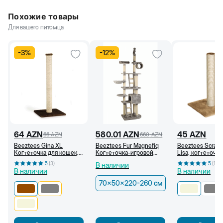
Похожие товары
Для вашего питомца
-
3
%
-
12
%
64
AZN
580.01
AZN
45
AZN
66
AZN
660
AZN
Beeztees Gina XL
Beeztees Fur Magnefiq
Beeztees Scratc
Когтеточка для кошек,
Когтеточка-игровой
Lisa, когтеточка
40x40x90 см,
комплекс, 70х50х220-
кошки, 38x38x5
5
(
3
)
5
(
1
)
В наличии
Коричневая
260 см
Бежевый
В наличии
В наличии
70x50x220-260 см