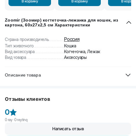
В корзину
В корзину
В корзин
Zoomir (Зоомир) когтеточка-лежанка для кошек, из
картона, 60x27x2,5 см Характеристики
Россия
Страна производитель
Тип животного
Кошка
Вид аксессуара
Когтеточка, Лежак
Вид товара
Аксессуары
Описание товара
Zoomir (Зоомир) картонная когтеточка-лежанка для кошек
–
отличный аксессуар для удовлетворения потребности кошек в
Отзывы клиентов
стачивании когтей, а также для ее отдыха.
Преимущества модели:
0
- безопасный и мягкий гофрокартон бережно точит коготки
0
rəy ·
0
reytinq
Написать отзыв
- помогает растянуть мышцы и позвоночник питомца