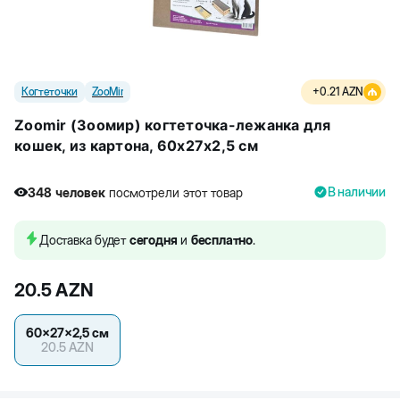
Когтеточки
ZooMir
+
0.21
AZN
Zoomir (Зоомир) когтеточка-лежанка для
кошек, из картона, 60x27x2,5 см
В наличии
348
человек
посмотрели этот товар
1
человек
купили товар
348
человек
посмотрели этот товар
Доставка будет
сегодня
и
бесплатно
.
20.5
AZN
60x27x2,5 см
20.5
AZN