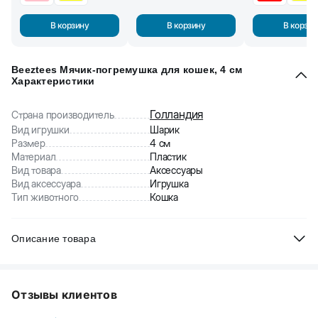
В корзину
В корзину
В корзин
Beeztees Мячик-погремушка для кошек, 4 см
Характеристики
Голландия
Страна производитель
Вид игрушки
Шарик
Размер
4 см
Материал
Пластик
Вид товара
Аксессуары
Вид аксессуара
Игрушка
Тип животного
Кошка
Описание товара
Beeztees Мячик-погремушка для кошек. Изготовлен из
высококачественного пластика. Абсолютна безопасен для
Отзывы клиентов
животных. Пластиковый мячик-погремушка будет по душе
каждому пушистому любителю подвижных игр. Забавный мячик