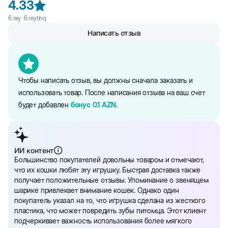
4.33
разнообразит досуг вашего пушистого друга. Ваша кошка будет с
удовольствием играть и катать мячик по полу.
6
rəy ·
6
reytinq
Размер: 4 см.
Написать отзыв
Чтобы написать отзыв, вы должны сначала заказать и
использовать товар. После написания отзыва на ваш счет
будет добавлен
бонус
0.1
AZN
.
ИИ контент
Большинство покупателей довольны товаром и отмечают,
что их кошки любят эту игрушку. Быстрая доставка также
получает положительные отзывы. Упоминание о звенящем
шарике привлекает внимание кошек. Однако один
покупатель указал на то, что игрушка сделана из жесткого
пластика, что может повредить зубы питомца. Этот клиент
подчеркивает важность использования более мягкого