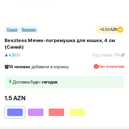
Кошки
Beeztees
+
0.03
AZN
Beeztees Мячик-погремушка для кошек, 4 см
(Синий)
Код товара
:
774
4.33
(
6
)
Нет в наличии
14
человек
добавили в корзину
446
человек
посмотрели этот товар
82
человек
купили товар
Доставка будет
сегодня
.
14
человек
добавили в корзину
1.5
AZN