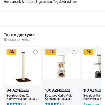
Hər zamankı kimi sürətli çatdırılma. Təşəkkür edirəm
Также доступно
Для вашего питомца
-
3
%
-
14
%
-
9
%
64
AZN
160
AZN
110
AZN
66
AZN
187
AZN
121
A
Beeztees Gina XL
Beeztees Karlie Viola
Beeztees Karlie
Когтеточка для кошек,
Когтеточка-домик,
Когтеточка-дом
40x40x90 см,
35x35x103 см
серая, 35x35x1
5
(
3
)
5
(
1
)
В наличии