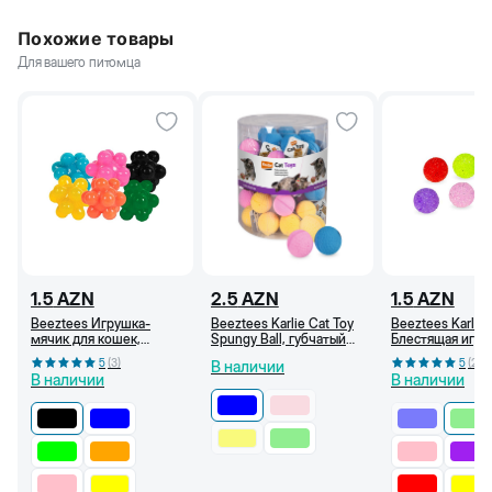
Похожие товары
Для вашего питомца
1.5
AZN
2.5
AZN
1.5
AZN
Beeztees Игрушка-
Beeztees Karlie Cat Toy
Beeztees Karlie
мячик для кошек,
Spungy Ball, губчатый
Блестящая игру
пузырь, 3,5 см (Чёрный)
мяч для кошек, 4 см,
мячик для кошек
5
(
3
)
5
(
2
)
В наличии
Синий
см (Светло-зел
В наличии
В наличии