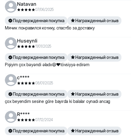
Natavan
07/06/2025
Подтвержденная покупка
Награжденный отзыв
Мячик понравился котику, спастбо за доставку
Huseynli
11/01/2025
Подтвержденная покупка
Награжденный отзыв
Pişiyim çox bəyəndi əladıı😄❤️tövsiyyə edirəm
c****
08/01/2025
Подтвержденная покупка
Награжденный отзыв
çox beyendim sesine göre bayırda ki balalar oynadı ancag
R****
07/12/2024
Подтвержденная покупка
Награжденный отзыв