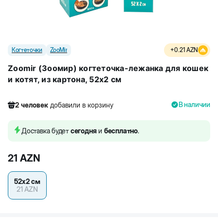
Когтеточки
ZooMir
+
0.21
AZN
Zoomir (Зоомир) когтеточка-лежанка для кошек
и котят, из картона, 52x2 см
В наличии
2
человек
добавили в корзину
304
человек
посмотрели этот товар
5
человек
купили товар
Доставка будет
сегодня
и
бесплатно
.
2
человек
добавили в корзину
21
AZN
52х2 см
21
AZN