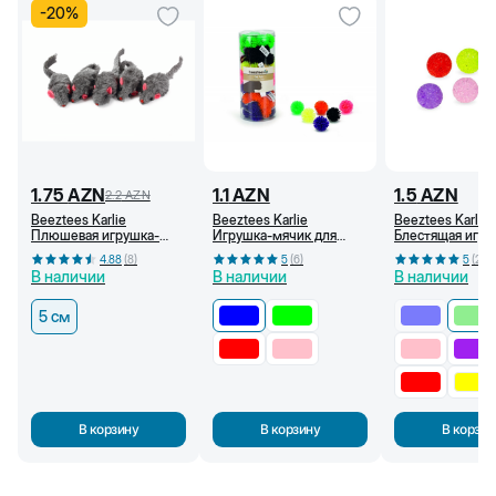
-
20
%
1.75
AZN
1.1
AZN
1.5
AZN
2.2
AZN
Beeztees Karlie
Beeztees Karlie
Beeztees Karlie
Плюшевая игрушка-
Игрушка-мячик для
Блестящая игру
мышь с погремушкой
кошек, с шипами, 3,5 см
мячик для кошек
4.88
(
8
)
5
(
6
)
5
(
2
)
для кошек, серая, 5 см
(Синий)
см (Светло-зел
В наличии
В наличии
В наличии
5 см
В корзину
В корзину
В корзин