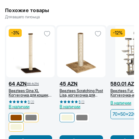
Похожие товары
Для вашего питомца
-
3
%
-
12
%
64
AZN
45
AZN
580.01
AZN
66
AZN
Beeztees Gina XL
Beeztees Scratching Post
Beeztees Fur Ma
Когтеточка для кошек,
Lisa, когтеточка для
Когтеточка-игр
40x40x90 см,
кошки, 38x38x59 см,
комплекс, 70х5
5
(
3
)
5
(
1
)
В наличии
Коричневая
Бежевый
260 см
В наличии
В наличии
70x50x220-