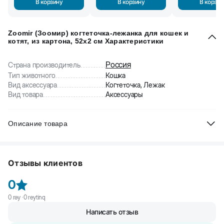
В корзину
В корзину
В корзин
Zoomir (Зоомир) когтеточка-лежанка для кошек и
котят, из картона, 52x2 см Характеристики
Россия
Страна производитель
Тип животного
Кошка
Вид аксессуара
Когтеточка, Лежак
Вид товара
Аксессуары
Описание товара
Zoomir (Зоомир) когтеточка-лежанка для кошек и котят
–
удобный аксессуар для отдыха и ухода за когтями питомца.
Отзывы клиентов
Преимущества модели:
0
- безопасный и мягкий картон идеально подойдет для нежных
лап котенка
0
rəy ·
0
reytinq
Написать отзыв
- помогает стачить когти и растянуть позвоночник