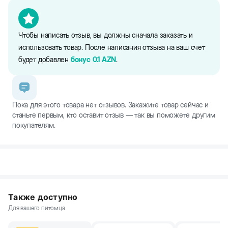
- привлекательная для кошек структура картона, напоминающая
кору дерева
- мягкая текстура дарит питомцу максимальный комфорт
Чтобы написать отзыв, вы должны сначала заказать и
- легкий вес позволяет быстро переставить ее при
использовать товар. После написания отзыва на ваш счет
необходимости
будет добавлен
бонус
0.1
AZN
.
- более долговечна за счет двусторонности
- доступность для вашего бюджета
Пока для этого товара нет отзывов. Закажите товар сейчас и
станьте первым, кто оставит отзыв — так вы поможете другим
покупателям.
Также доступно
Для вашего питомца