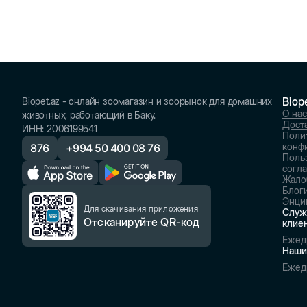
Biop
Biopet.az - онлайн зоомагазин и зоорынок для домашних
О нас
животных, работающий в Баку.
Доста
ИНН
:
2006199541
Поли
конф
876
+
994 50 400 08 76
Поль
согл
Жало
Блог
Энци
Для скачивания приложения
Служ
Отсканируйте QR-код
клие
Ежед
Наши
Ежед