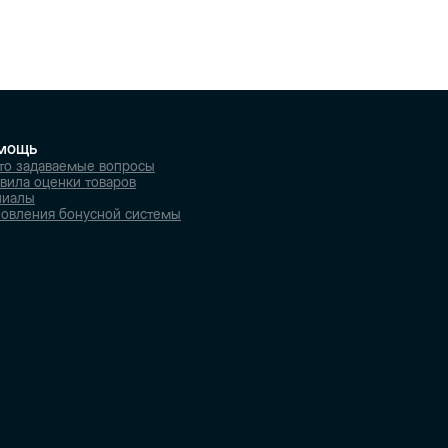
мощь
то задаваемые вопросы
вила оценки товаров
лиалы
овления бонусной системы