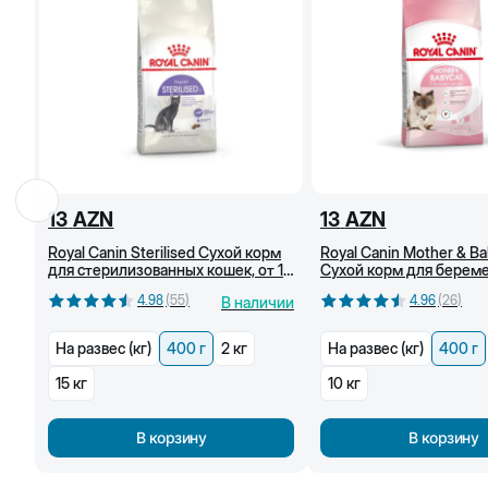
13
AZN
13
AZN
Royal Canin Sterilised Сухой корм
Royal Canin Mother & Ba
для стерилизованных кошек, от 1
Сухой корм для берем
года, 400 г
кормящих кошек и котят
4.98
(
55
)
4.96
(
26
)
В наличии
На развес (кг)
400 г
2 кг
На развес (кг)
400 г
15 кг
10 кг
В корзину
В корзину