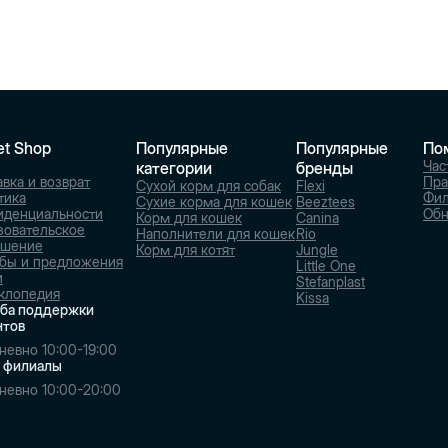
et Shop
Популярные
Популярные
По
Час
категории
бренды
вка и возврат
Пра
Сухой корм для собак
Flexi
тика
Фи
Сухие корма для кошек
Beeztees
иденциальности
Обн
Корм для кошек
Canina
зовательское
Наполнители для кошек
Rio
ашение
Корм для котят
Jungle
бы и предложения
Little One
и
Stefanplast
клопедия
Kissa
ба поддержки
нтов
невно 10:00-19:00
 филиалы
невно 10:00-20:00