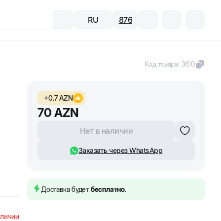
RU
876
Код товара
:
3610
+
0.7
AZN
70
AZN
Нет в наличии
Заказать через WhatsApp
Доставка будет
бесплатно
.
аличии