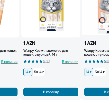
1
AZN
1
AZN
 для кошек
Wanpy Крем-лакомство для
Wanpy Крем-ла
г
кошек, с курицей, 14 г
кошек, с тунцом
5
(
18
)
5
(
3
В наличии
В наличии
14 г
5x14 г
14 г
5x14 г
В корзину
В 