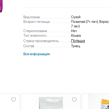
9
человек
купили товар
313
человек
посмотрели этот товар
Вид корма
Сухой
Возраст питомца
Пожилая (7+ лет), Взросл
7 лет)
Стерилизована
Нет
Тип животного
Кошка
Польша
Страна производитель
Состав
Тунец
Вся информация