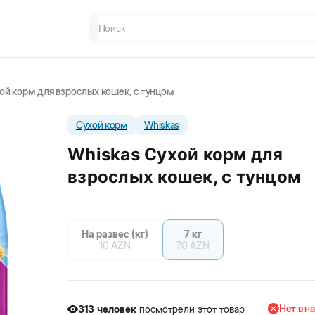
ой корм для взрослых кошек, с тунцом
Сухой корм
Whiskas
Whiskas Сухой корм для
взрослых кошек, с тунцом
На развес (кг)
7 кг
10
AZN
70
AZN
Нет в н
313
человек
посмотрели этот товар