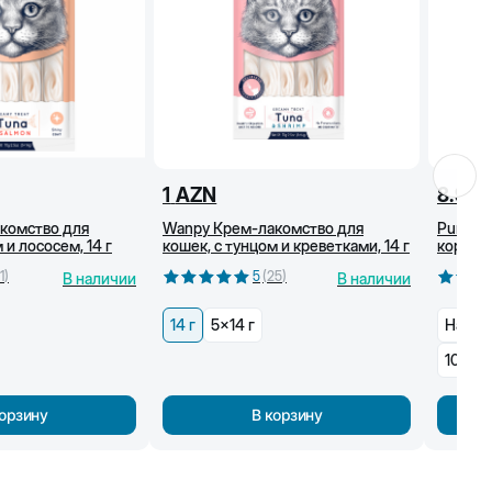
1
AZN
8.95
комство для
Wanpy Крем-лакомство для
Purina P
 и лососем, 14 г
кошек, с тунцом и креветками, 14 г
корм д
c индей
1
)
5
(
25
)
В наличии
В наличии
14 г
5x14 г
На раз
10 кг
корзину
В корзину