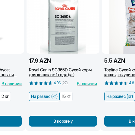
17.9
AZN
5.5
AZN
bycat
Royal Canin SC365D Сухой корм
Topline Сухой 
енных и
для кошек от 1 года (кг)
кошек, с курице
 (400 г)
4.96
(
27
)
4.8
В наличии
В наличии
2 кг
На развес (кг)
15 кг
На развес (кг)
В корзину
В 