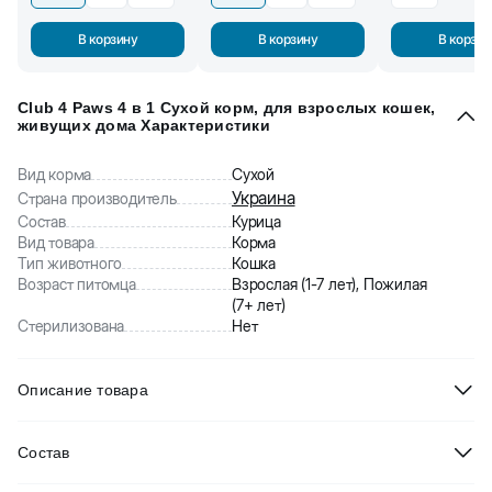
В корзину
В корзину
В корзин
Club 4 Paws 4 в 1 Сухой корм, для взрослых кошек,
живущих дома Характеристики
Вид корма
Сухой
Украина
Страна производитель
Состав
Курица
Вид товара
Корма
Тип животного
Кошка
Возраст питомца
Взрослая (1-7 лет), Пожилая
(7+ лет)
Стерилизована
Нет
Описание товара
Полнорационный сухой корм для взрослых кошек,
Состав
содержащихся в домашних условиях. Обеспечивает любимца
всеми необходимыми витаминами, минералами и питательными