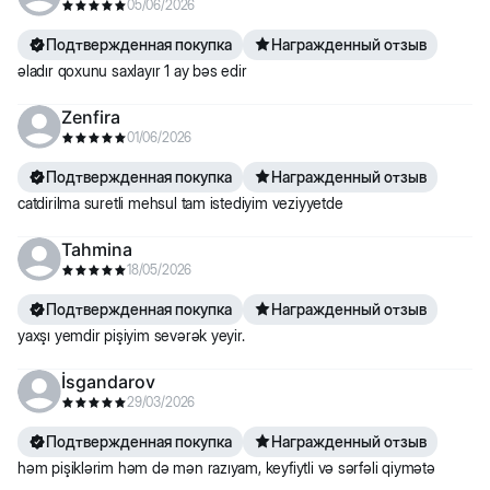
05/06/2026
Подтвержденная покупка
Награжденный отзыв
əladır qoxunu saxlayır 1 ay bəs edir
Zenfira
01/06/2026
Подтвержденная покупка
Награжденный отзыв
catdirilma suretli mehsul tam istediyim veziyyetde
Tahmina
18/05/2026
Подтвержденная покупка
Награжденный отзыв
yaxşı yemdir pişiyim sevərək yeyir.
İsgandarov
29/03/2026
Подтвержденная покупка
Награжденный отзыв
həm pişiklərim həm də mən razıyam, keyfiytli və sərfəli qiymətə