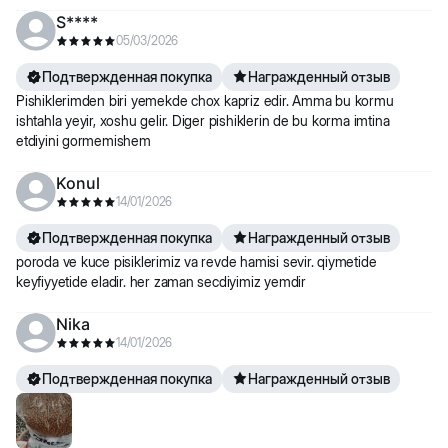
S****
05/03/2026
Подтвержденная покупка
Награжденный отзыв
Pishiklerimden biri yemekde chox kapriz edir. Amma bu kormu
ishtahla yeyir, xoshu gelir. Diger pishiklerin de bu korma imtina
etdiyini gormemishem
Konul
14/01/2026
Подтвержденная покупка
Награжденный отзыв
poroda ve kuce pisiklerimiz va revde hamisi sevir. qiymetide
keyfiyyetide eladir. her zaman secdiyimiz yemdir
Nika
14/01/2026
Подтвержденная покупка
Награжденный отзыв