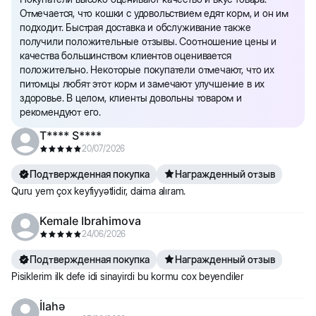
Отмечается, что кошки с удовольствием едят корм, и он им
подходит. Быстрая доставка и обслуживание также
получили положительные отзывы. Соотношение цены и
качества большинством клиентов оценивается
положительно. Некоторые покупатели отмечают, что их
питомцы любят этот корм и замечают улучшение в их
здоровье. В целом, клиенты довольны товаром и
рекомендуют его.
T**** S****
20/07/2026
Подтвержденная покупка
Награжденный отзыв
Quru yem çox keyfiyyətlidir, daima alıram.
Kemale Ibrahimova
24/06/2026
Подтвержденная покупка
Награжденный отзыв
Pisiklerim ilk defe idi sinayirdi bu kormu cox beyendiler
İlahə