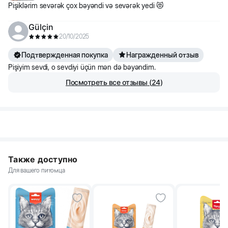
Pişiklərim sevərək çox bəyəndi və sevərək yedi 😻
Gülçin
20/10/2025
Подтвержденная покупка
Награжденный отзыв
Pişiyim sevdi, o sevdiyi üçün mən də bəyəndim.
Посмотреть все отзывы
(
24
)
Также доступно
Для вашего питомца