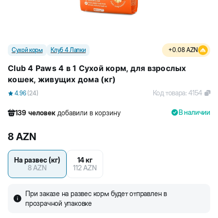
Сухой корм
Клуб 4 Лапки
+
0.08
AZN
Club 4 Paws 4 в 1 Сухой корм, для взрослых
кошек, живущих дома (кг)
Код товара
:
4154
4.96
(
24
)
В наличии
139
человек
добавили в корзину
1548
человек
посмотрели этот товар
8
AZN
1446
человек
купили товар
139
человек
добавили в корзину
На развес (кг)
14 кг
8
AZN
112
AZN
При заказе на развес корм будет отправлен в
прозрачной упаковке