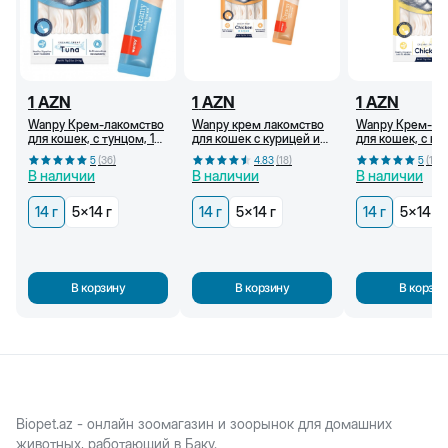
1
AZN
1
AZN
1
AZN
Wanpy Крем-лакомство
Wanpy крем лакомство
Wanpy Крем-ла
для кошек, с тунцом, 14
для кошек с курицей и
для кошек, с ку
г
крабом, 14 г
г
5
(
36
)
4.83
(
18
)
5
(
18
)
В наличии
В наличии
В наличии
14 г
5x14 г
14 г
5x14 г
14 г
5x14 г
В корзину
В корзину
В корзин
Biopet.az - онлайн зоомагазин и зоорынок для домашних
животных, работающий в Баку.