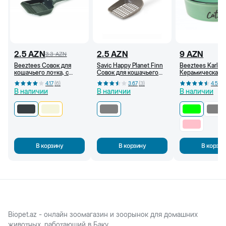
2.5
AZN
2.5
AZN
9
AZN
3.3
AZN
Beeztees Совок для
Savic Happy Planet Finn
Beeztees Karlie
кошачьего лотка, с
Совок для кошачьего
Керамическая 
маленькими
лотка, серый
для кошек, 250
4.17
(
6
)
3.67
(
3
)
4.5
(
4
)
отверстиями (Антрацит)
(Зелёный)
В наличии
В наличии
В наличии
В корзину
В корзину
В корзин
Biopet.az - онлайн зоомагазин и зоорынок для домашних
животных, работающий в Баку.