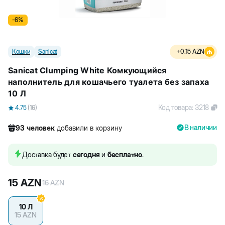
-
6
%
Кошки
Sanicat
+
0.15
AZN
Sanicat Clumping White Комкующийся
наполнитель для кошачьего туалета без запаха
10 Л
Код товара
:
3218
4.75
(
16
)
В наличии
93
человек
добавили в корзину
866
человек
посмотрели этот товар
521
человек
купили товар
Доставка будет
сегодня
и
бесплатно
.
93
человек
добавили в корзину
15
AZN
16
AZN
10 Л
15
AZN