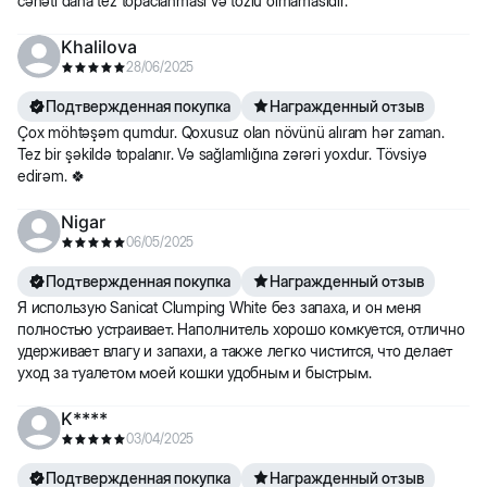
cəhəti daha tez topaclanması və tozlu olmamasıdır.
Khalilova
28/06/2025
Подтвержденная покупка
Награжденный отзыв
Çox möhtəşəm qumdur. Qoxusuz olan növünü alıram hər zaman.
Tez bir şəkildə topalanır. Və sağlamlığına zərəri yoxdur. Tövsiyə
edirəm. 🍀
Nigar
06/05/2025
Подтвержденная покупка
Награжденный отзыв
Я использую Sanicat Clumping White без запаха, и он меня
полностью устраивает. Наполнитель хорошо комкуется, отлично
удерживает влагу и запахи, а также легко чистится, что делает
уход за туалетом моей кошки удобным и быстрым.
K****
03/04/2025
Подтвержденная покупка
Награжденный отзыв