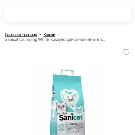
Главная страница
Кошки
Sanicat Clumping White Комкующийся наполнитель для кошачьего туалета без запаха 10 Л