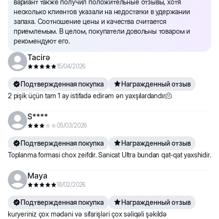
вариант также получил положительные отзывы, хотя
несколько клиентов указали на недостатки в удержании
запаха. Соотношение цены и качества считается
приемлемым. В целом, покупатели довольны товаром и
рекомендуют его.
Tacirə
15/04/2026
Подтвержденная покупка
Награжденный отзыв
2 pişik üçün tam 1 ay istifadə edirəm ən yaxşılardandır🫠
S****
05/03/2026
Подтвержденная покупка
Награжденный отзыв
Toplanma formasi chox zeifdir. Sanicat Ultra bundan qat-qat yaxshidir.
Maya
18/02/2026
Подтвержденная покупка
Награжденный отзыв
kuryeriniz çox mədəni və sifarişləri çox səliqəli şəkildə