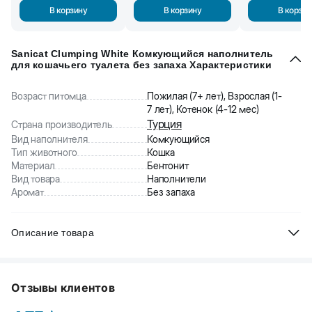
В корзину
В корзину
В корзин
Sanicat Clumping White Комкующийся наполнитель
для кошачьего туалета без запаха Характеристики
Возраст питомца
Пожилая (7+ лет), Взрослая (1-
7 лет), Котенок (4-12 мес)
Турция
Страна производитель
Вид наполнителя
Комкующийся
Тип животного
Кошка
Материал
Бентонит
Вид товара
Наполнители
Аромат
Без запаха
Описание товара
Sanicat Clumping White - высококачественный комкующийся
наполнитель для кошачьего туалета. Без запаха. Обогащен
Отзывы клиентов
кислородом для предотвращения неприятных запахов. Без пыли.
Состав: 100% белая бентонитовая глина.