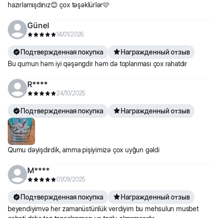
hazırlamışdınız😊 çox təşəklürlər🩷
Günel
14/01/2026
Подтвержденная покупка
Награжденный отзыв
Bu qumun həm iyi qəşəngdir həm də toplanması çox rahatdır
R****
24/10/2025
Подтвержденная покупка
Награжденный отзыв
Qumu dəyişdirdik, amma pişiyimizə çox uyğun gəldi
M****
01/09/2025
Подтвержденная покупка
Награжденный отзыв
beyendiyimvə her zamanüstünlük verdiyim bu mehsulun musbet