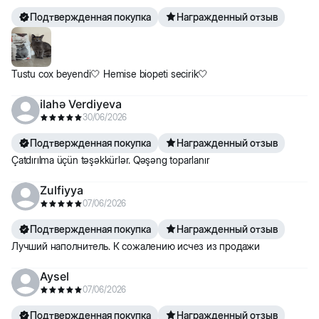
Подтвержденная покупка
Награжденный отзыв
Tustu cox beyendi🤍 Hemise biopeti secirik🤍
ilahə Verdiyeva
30/06/2026
Подтвержденная покупка
Награжденный отзыв
Çatdırılma üçün təşəkkürlər. Qəşəng toparlanır
Zulfiyya
07/06/2026
Подтвержденная покупка
Награжденный отзыв
Лучший наполнитель. К сожалению исчез из продажи
Aysel
07/06/2026
Подтвержденная покупка
Награжденный отзыв