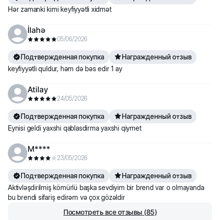
Hər zamanki kimi keyfiyyətli xidmət
İlahə
05/06/2026
Подтвержденная покупка
Награжденный отзыв
keyfiyyətli quldur, həm də bəs edir 1 ay
Atilay
24/05/2026
Подтвержденная покупка
Награжденный отзыв
Eynisi geldi yaxshi qablasdirma yaxshi qiymet
M****
23/05/2026
Подтвержденная покупка
Награжденный отзыв
Aktivləşdirilmiş kömürlü başka sevdiyim bir brend var o olmayanda
bu brendi sifariş edirəm və çox gözəldir
Посмотреть все отзывы
(
85
)