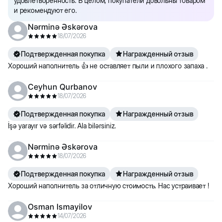
удовлетворенность. В целом, покупатели довольны товаром
Важно:
Не рекомендуется смывать в унитаз (может забить
и рекомендуют его.
канализацию).
Nərminə Əskərova
18/07/2026
Подтвержденная покупка
Награжденный отзыв
Хороший наполнитель 👍 не оставляет пыли и плохого запаха .
Ceyhun Qurbanov
18/07/2026
Подтвержденная покупка
Награжденный отзыв
İşə yarayır və sərfəlidir. Ala bilərsiniz.
Nərminə Əskərova
18/07/2026
Подтвержденная покупка
Награжденный отзыв
Хороший наполнитель за отличную стоимость. Нас устраивает !
Osman Ismayilov
14/07/2026