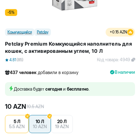
-
5
%
Комкующийся
Petclay
+
0.15
AZN
Petclay Premium Комкующийся наполнитель для
кошек, с активированным углем, 10 Л
Код товара
:
4949
4.81
(
85
)
В наличии
437
человек
добавили в корзину
2251
человек
посмотрели этот товар
2780
человек
купили товар
Доставка будет
сегодня
и
бесплатно
.
437
человек
добавили в корзину
10
AZN
10.5
AZN
5 Л
10 Л
20 Л
5.5
AZN
10
AZN
19
AZN