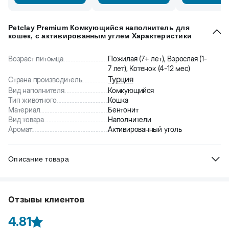
Petclay Premium Комкующийся наполнитель для
кошек, с активированным углем Характеристики
Возраст питомца
Пожилая (7+ лет), Взрослая (1-
7 лет), Котенок (4-12 мес)
Турция
Страна производитель
Вид наполнителя
Комкующийся
Тип животного
Кошка
Материал
Бентонит
Вид товара
Наполнители
Аромат
Активированный уголь
Описание товара
Petclay Premium комкующийся наполнитель для кошек
премиального уровня, изготовленный из высококачественной
Отзывы клиентов
бентонитовой глины.. Данный наполнитель для кошачьего
туалета обеспечит вашей кошке комфортный поход в туалет за
4.81
счет ряда особых свойств: