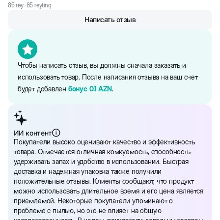
85
rəy ·
85
reytinq
- Натуральная и безопасная текстура гранул соответствует
природным туалетным условиям кошек
Написать отзыв
- Высокий уровень поглощения влаги за счет высокой степени
очистки бентонита производителем
- Осутствие пыли при эксплутатации наполнителя за счет особой
Чтобы написать отзыв, вы должны сначала заказать и
формулы продукта
использовать товар. После написания отзыва на ваш счет
- Быстрое комкование гранул, что облегчает процесс уборки
будет добавлен
бонус
0.1
AZN
.
туалета и обеспечивает свежесть в доме
Формула с содержанием активированного угля обеспечивает
нейтрализацию аммиака, содержащегося в моче кошек, тем
самым блокируя неприятные запахи с кошачьего туалета.
ИИ контент
Покупатели высоко оценивают качество и эффективность
товара. Отмечается отличная комкуемость, способность
Общие рекомендации по использованию:
удерживать запах и удобство в использовании. Быстрая
доставка и надежная упаковка также получили
- Полная замена наполнителя должна производится раз в 10-15
положительные отзывы. Клиенты сообщают, что продукт
дней.
можно использовать длительное время и его цена является
приемлемой. Некоторые покупатели упоминают о
- Комки необходимо убирать сразу после посещения туалета
проблеме с пылью, но это не влияет на общую
кошкой , досыпая при этом небольшую горсть новой порции.