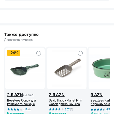
Также доступно
Для вашего питомца
-
24
%
2.5
AZN
2.5
AZN
9
AZN
3.3
AZN
Beeztees Совок для
Savic Happy Planet Finn
Beeztees Karlie
кошачьего лотка, с
Совок для кошачьего
Керамическая 
маленькими
лотка, серый
для кошек, 250
4.17
(
6
)
3.67
(
3
)
4.5
(
4
)
отверстиями (Антрацит)
(Зелёный)
В наличии
В наличии
В наличии