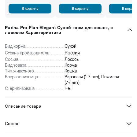
В корзину
В корзину
В корзин
Purina Pro Plan Elegant Сухой корм для кошек, с
лососем Характеристики
Вид корма
Сухой
Россия
Страна производитель
Состав
Лосось
Вид товара
Корма
Тип животного
Кошка
Возраст питомца
Взрослая (1-7 лет), Пожилая
(7+ лет)
Стерилизована
Нет
Описание товара
Purina Pro Plan Elegant Сухой корм для кошек, с лососем. Рацион
Состав
специально разработан для поддержания красоты шерсти и
здоровья кожи кошек. Запатентованная формула Optiderma
Лосось (15%), пшеница, кукурузный глютен, пшеничный глютен,