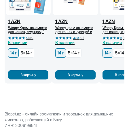
1
AZN
1
AZN
1
AZN
Wanpy Крем-лакомство
Wanpy крем лакомство
Wanpy Крем-ла
для кошек, с тунцом, 14
для кошек с курицей и
для кошек, с ку
г
крабом, 14 г
г
5
(
36
)
4.83
(
18
)
5
(
18
)
В наличии
В наличии
В наличии
14 г
5x14 г
14 г
5x14 г
14 г
5x14 г
В корзину
В корзину
В корзин
Biopet.az - онлайн зоомагазин и зоорынок для домашних
животных, работающий в Баку.
ИНН
:
2006199541