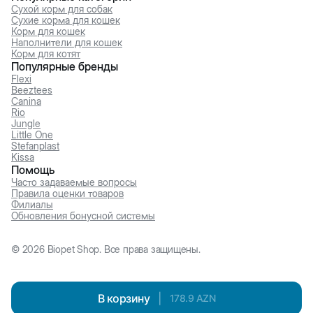
Сухой корм для собак
Сухие корма для кошек
Корм для кошек
Наполнители для кошек
Корм для котят
Популярные бренды
Flexi
Beeztees
Canina
Rio
Jungle
Little One
Stefanplast
Kissa
Помощь
Часто задаваемые вопросы
Правила оценки товаров
Филиалы
Обновления бонусной системы
©
2026
Biopet Shop. Все права защищены.
В корзину
|
178.9
AZN