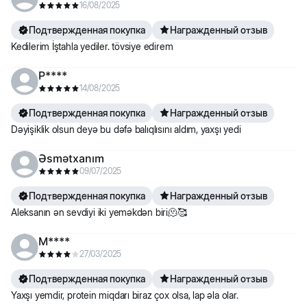
16/08/2025
Подтвержденная покупка
Награжденный отзыв
Kedilerim İştahla yediler. tövsiye edirem
P****
14/08/2025
Подтвержденная покупка
Награжденный отзыв
Dəyişiklik olsun deyə bu dəfə balıqlısını aldım, yaxşı yedi
Əsmətxanım
09/07/2025
Подтвержденная покупка
Награжденный отзыв
Aleksanın ən sevdiyi iki yeməkdən biri🫠🥰
M****
27/03/2025
Подтвержденная покупка
Награжденный отзыв
Yaxşı yemdir, protein miqdarı biraz çox olsa, lap əla olar.