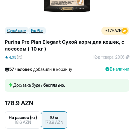
Сухой корм
Pro Plan
+
1.79
AZN
Purina Pro Plan Elegant Сухой корм для кошек, с
лососем ( 10 кг )
Код товара
:
2836
4.93
(
15
)
В наличии
57
человек
добавили в корзину
1093
человек
посмотрели этот товар
452
человек
купили товар
Доставка будет
бесплатно
.
57
человек
добавили в корзину
178.9
AZN
На развес (кг)
10 кг
18.6
AZN
178.9
AZN