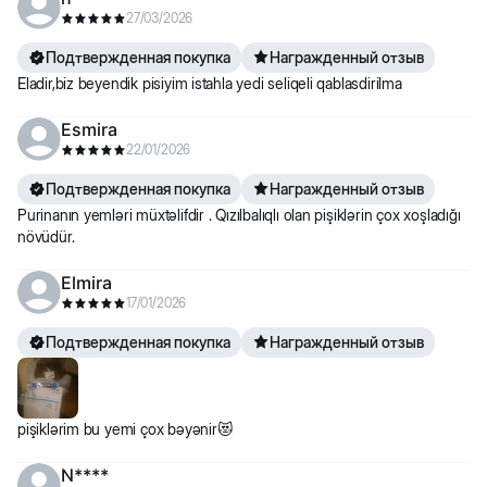
27/03/2026
Подтвержденная покупка
Награжденный отзыв
Eladir,biz beyendik pisiyim istahla yedi seliqeli qablasdirilma
Esmira
22/01/2026
Подтвержденная покупка
Награжденный отзыв
Purinanın yemləri müxtəlifdir . Qızılbalıqlı olan pişiklərin çox xoşladığı
növüdür.
Elmira
17/01/2026
Подтвержденная покупка
Награжденный отзыв
pişiklərim bu yemi çox bəyənir😻
N****