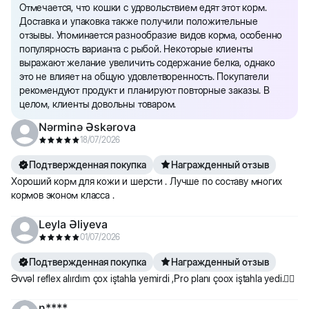
Отмечается, что кошки с удовольствием едят этот корм.
Доставка и упаковка также получили положительные
отзывы. Упоминается разнообразие видов корма, особенно
популярность варианта с рыбой. Некоторые клиенты
выражают желание увеличить содержание белка, однако
это не влияет на общую удовлетворенность. Покупатели
рекомендуют продукт и планируют повторные заказы. В
целом, клиенты довольны товаром.
Nərminə Əskərova
18/07/2026
Подтвержденная покупка
Награжденный отзыв
Хороший корм для кожи и шерсти . Лучше по составу многих
кормов эконом класса .
Leyla Əliyeva
01/07/2026
Подтвержденная покупка
Награжденный отзыв
Əvvəl reflex alırdım çox iştahla yemirdi ,Pro planı çoox iştahla yedi.👍🏻
n****