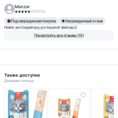
Mənzər
31/10/2024
Подтвержденная покупка
Награжденный отзыв
Hələki yeni başlamışıq çox bəyəndi dadını🙏🏻
Посмотреть все отзывы
(
15
)
Также доступно
Для вашего питомца