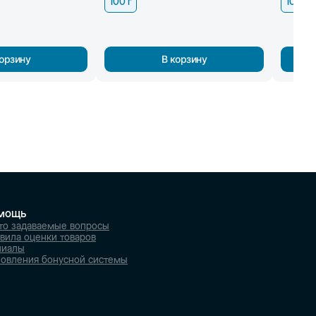
100 г
100 г
корзину
В корзину
мощь
то задаваемые вопросы
вила оценки товаров
лиалы
овления бонусной системы