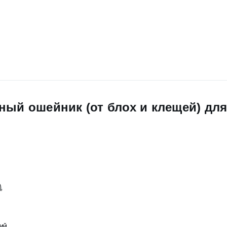
ый ошейник (от блох и клещей) для 
,
ний