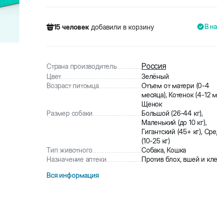
В н
15
человек
добавили в корзину
527
человек
посмотрели этот товар
9
человек
купили товар
15
человек
добавили в корзину
Россия
Страна производитель
Цвет
Зелёный
Возраст питомца
Отъем от матери (0-4
месяца), Котенок (4-12 м
Щенок
Размер собаки
Большой (26-44 кг),
Маленький (до 10 кг),
Гигантский (45+ кг), Ср
(10-25 кг)
Тип животного
Собака, Кошка
Назначение аптеки
Против блох, вшей и кл
Вся информация