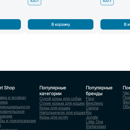
100 г
100 г
В корзину
В 
et Shop
Популярные
Популярные
По
Час
категории
бренды
вка и возврат
Пра
Сухой корм для собак
Flexi
тика
Фи
Сухие корма для кошек
Beeztees
иденциальности
Обн
Корм для кошек
Canina
зовательское
Наполнители для кошек
Rio
ашение
Корм для котят
Jungle
бы и предложения
Little One
и
Stefanplast
клопедия