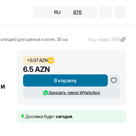
RU
876
клещей) для щенков и котят, 35 см
Код товара
:
3559
+
0.07
AZN
6.5
AZN
В корзину
 и
Заказать через WhatsApp
Доставка будет
сегодня
.