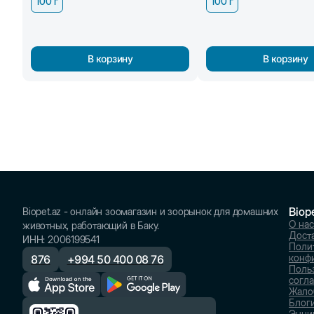
100 г
100 г
В корзину
В корзину
Biop
Biopet.az - онлайн зоомагазин и зоорынок для домашних
О нас
животных, работающий в Баку.
Доста
ИНН
:
2006199541
Поли
конф
876
+
994 50 400 08 76
Поль
согл
Жало
Блог
Энци