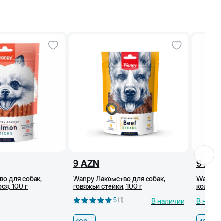
9
AZN
9
AZ
о для собак,
Wanpy Лакомство для собак,
Wanpy 
ся, 100 г
говяжьи стейки, 100 г
колбаск
5
(
1
)
В наличии
В нали