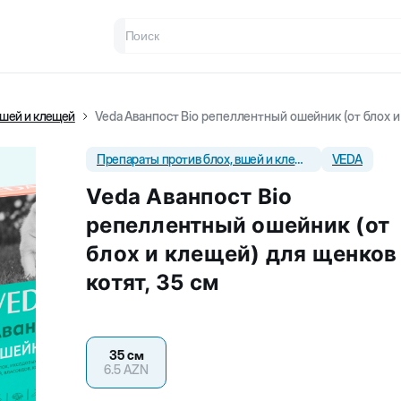
вшей и клещей
Veda Аванпост Bio репеллентный ошейник (от блох и 
Препараты против блох, вшей и клещей
VEDA
Veda Аванпост Bio
репеллентный ошейник (от
блох и клещей) для щенков
котят, 35 см
35 см
6.5
AZN