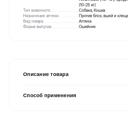
(10-25 кг)
Тип животного
Собака, Кошка
Назначение аптеки
Против блох, вшей и клещ
Вид товара
Аптека
Форма выпуска
Ошейник
Описание товара
Veda Аванпост Bio репеллентный ошейник для щ
Способ применения
ошейника:
Отпугивает клещей, блох, вшей, власоедов и др
Закрепляя ошейник, оставьте свободное простр
Содержит
натуральный фитокомплекс
из ма
Конец ленты ошейника пропустите через V-обр
Безопасен для животных и всех контактирующ