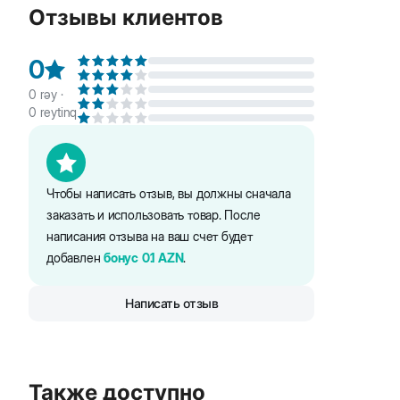
После контакта с ошейником тщательно вымой
Отзывы клиентов
Не теряет эффективность после купания за счет
Обеспечивает
до 12 недель защиты
от надоедл
0
0
rəy ·
0
reytinq
Чтобы написать отзыв, вы должны сначала
заказать и использовать товар. После
написания отзыва на ваш счет будет
добавлен
бонус
0.1
AZN
.
Написать отзыв
Также доступно