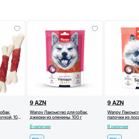
9
AZN
9
AZN
обак,
Wanpy Лакомство для собак,
Wanpy Лакомств
уткой, 100
джерки из оленины, 100 г
палочки из лосо
В наличии
В наличии