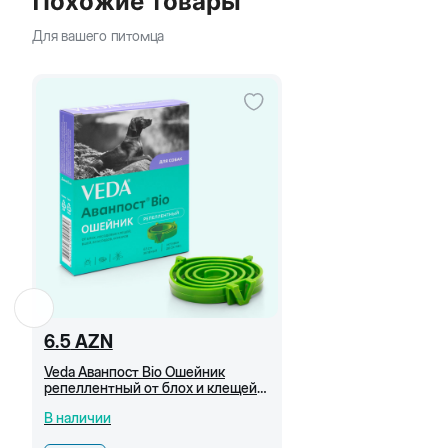
Похожие товары
Для вашего питомца
6.5
AZN
Veda Аванпост Bio Ошейник
репеллентный от блох и клещей
для собак, 65 см
В наличии