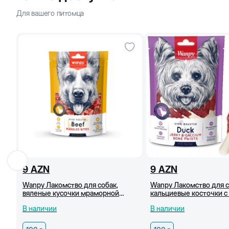
Для вашего питомца
9
AZN
9
AZN
Wanpy Лакомство для собак,
Wanpy Лакомство для с
вяленые кусочки мраморной
кальциевые косточки с 
говядины, 100 г
г
В наличии
В наличии