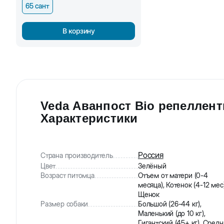
65 сант
В корзину
Veda Аванпост Bio репеллентн
Характеристики
Россия
Страна производитель
Цвет
Зелёный
Возраст питомца
Отъем от матери (0-4
месяца), Котенок (4-12 мес)
Щенок
Размер собаки
Большой (26-44 кг),
Маленький (до 10 кг),
Гигантский (45+ кг), Сред