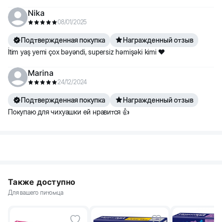
Nika
08/01/2025
Подтвержденная покупка
Награжденный отзыв
İtim yaş yemi çox bəyəndi, supersiz həmişəki kimi ❤️
Marina
24/12/2024
Подтвержденная покупка
Награжденный отзыв
Покупаю для чихуашки ей нравится 👍
Также доступно
Для вашего питомца