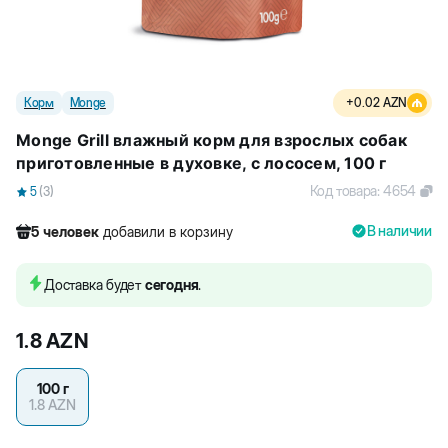
Корм
Monge
+
0.02
AZN
Monge Grill влажный корм для взрослых собак
приготовленные в духовке, c лососем, 100 г
Код товара
:
4654
5
(
3
)
В наличии
5
человек
добавили в корзину
158
человек
посмотрели этот товар
32
человек
купили товар
Доставка будет
сегодня
.
5
человек
добавили в корзину
1.8
AZN
100 г
1.8
AZN