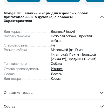
Monge Grill влажный корм для взрослых собак
приготовленный в духовке, c лососем
Характеристики
Вид корма
Влажный (пауч)
Возраст питомца
Пожилая собака, Взрослая
собака
Стерилизована
Нет
Размер собаки
Маленький (до 10 кг),
Гигантский (45+ кг), Большой
(26-44 кг), Средний (10-25 кг)
Тип животного
Собака
Италия
Страна производитель
Состав
Лосось
Вид товара
Корма
Описание товара
Monge (Монж) Dog Grill полнорационный беззерновой влажный
Состав
корм с лососем для взрослых собак всех пород.