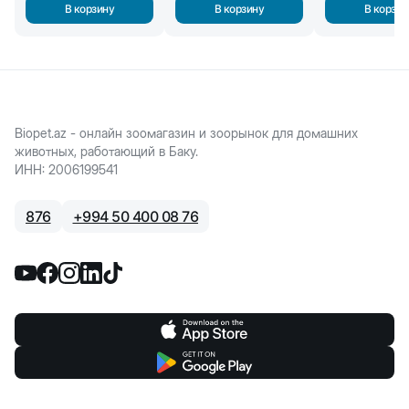
В корзину
В корзину
В корзин
Biopet.az - онлайн зоомагазин и зоорынок для домашних
животных, работающий в Баку.
ИНН
:
2006199541
876
+
994 50 400 08 76