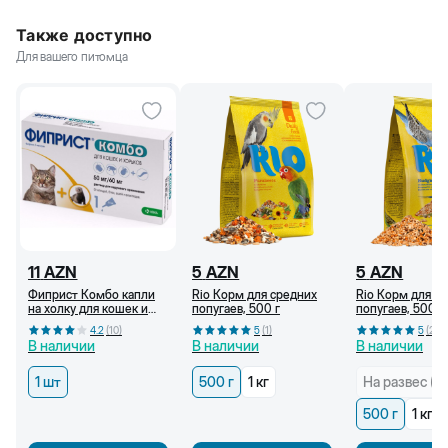
Также доступно
Для вашего питомца
11
AZN
5
AZN
5
AZN
Фиприст Комбо капли
Rio Корм для средних
Rio Корм для в
на холку для кошек и
попугаев, 500 г
попугаев, 500 г
грызунов раствор для
4.2
(
10
)
5
(
1
)
5
(
2
)
наружного применения
В наличии
В наличии
В наличии
1 шт
500 г
1 кг
На развес (кг
500 г
1 кг