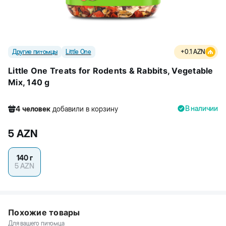
Другие питомцы
Little One
+
0.1
AZN
Little One Treats for Rodents & Rabbits, Vegetable
Mix, 140 g
В наличии
4
человек
добавили в корзину
265
человек
посмотрели этот товар
5
AZN
1
человек
купили товар
4
человек
добавили в корзину
140 г
5
AZN
Похожие товары
Для вашего питомца