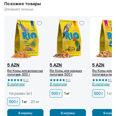
Похожие товары
Для вашего питомца
5
AZN
5
AZN
5
AZN
Rio Корм для волнистых
Rio Корм для средних
Rio Корм для с
попугаев, 500 г
попугаев, 500 г
попугаев в пер
линьки (500 г)
5
(
2
)
5
(
1
)
5
(
3
)
В наличии
В наличии
В наличии
На развес (кг)
500 г
1 кг
500 г
1 кг
500 г
1 кг
20 кг
В корзину
В корзину
В корзин