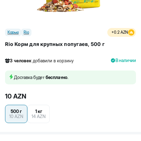
Корма
Rio
+
0.2
AZN
Rio Корм для крупных попугаев, 500 г
В наличии
3
человек
добавили в корзину
489
человек
посмотрели этот товар
33
человек
купили товар
Доставка будет
бесплатно
.
3
человек
добавили в корзину
10
AZN
500 г
1 кг
10
AZN
14
AZN