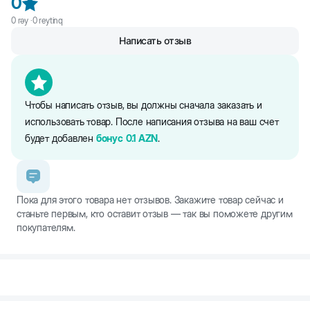
0
1,5%, кедровый орех (1%), глюконат кальция (0,2%), водоросли
(0,2%).
0
rəy ·
0
reytinq
Пищевая ценность: белки - 15,3%, жиры - 16%, клетчатка -
Написать отзыв
6,7%, зола - 2%.
Информация об ингредиентах и нутриентном составе на сайте
является справочной. Вся информация о продукте представлена
непосредственно на упаковке.
Чтобы написать отзыв, вы должны сначала заказать и
использовать товар. После написания отзыва на ваш счет
будет добавлен
бонус
0.1
AZN
.
Пока для этого товара нет отзывов. Закажите товар сейчас и
станьте первым, кто оставит отзыв — так вы поможете другим
покупателям.