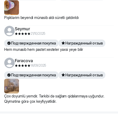
Pişiklərim beyendi münasib aldı süretli çatdırıldı
Seymur
21/10/2025
Подтвержденная покупка
Награжденный отзыв
Hem munasib hem pastet xesteler yaxsi yeye bilir
Fərəcova
14/09/2025
Подтвержденная покупка
Награжденный отзыв
Çox doyumlü yemdir. Tərkibi də sağlam qidalanmaya uyğundur.
Qiymətinə görə çox keyfiyyətlidir.