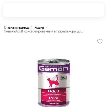
Главная страница
Кошки
Gemon Adult консервированный влажный корм для взрослых кошек, пате (паштет) с говядиной, 415 г