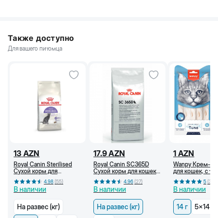
Также доступно
Для вашего питомца
13
AZN
17.9
AZN
1
AZN
Royal Canin Sterilised
Royal Canin SC365D
Wanpy Крем-ла
Сухой корм для
Сухой корм для кошек
для кошек, с ту
стерилизованных
от 1 года (кг)
г
4.98
(
55
)
4.96
(
27
)
5
(
36
)
кошек, от 1 года, 400 г
В наличии
В наличии
В наличии
На развес (кг)
На развес (кг)
14 г
5x14 г