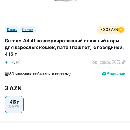
Кошки
Gemon
+
0.03
AZN
Gemon Adult консервированный влажный корм
для взрослых кошек, пате (паштет) с говядиной,
415 г
Код товара
:
5072
4.75
(
4
)
В наличии
30
человек
добавили в корзину
264
человек
посмотрели этот товар
3
AZN
147
человек
купили товар
30
человек
добавили в корзину
415 г
3
AZN