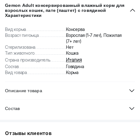
Gemon Adult консервированный влажный корм для
взрослых кошек, пате (паштет) с говядиной
Характеристики
Вид корма
Консерва
Возраст питомца
Взрослая (1-7 лет), Пожилая
(7+ лет)
Стерилизована
Нет
Тип животного
Кошка
Италия
Страна производитель
Состав
Говядина
Вид товара
Корма
Описание товара
Gemon Adult консервированный корм для взрослых кошек
-
Состав
сбалансированный премиальный корм для кошек от
итальянского производителя. Данный корм обладает
Ингредиенты:
мясо и животные субпродукты 80% (свежая
следующими характеристиками:
говядина 10%), минеральные вещества.
- мясные ингредиенты (говядина) на первом месте в составе
Отзывы клиентов
Витамины и добавки/кг:
витамин А 2500 МЕ, витамин D3