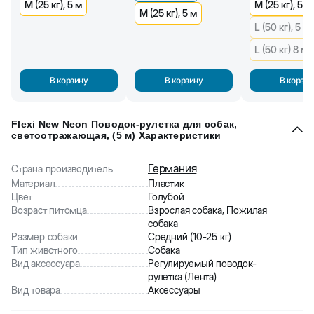
M (25 кг), 5 м
M (25 кг), 5 м
M (25 кг), 5 м
L (50 кг), 5 м
L (50 кг) 8 м
В корзину
В корзину
В корзин
Flexi New Neon Поводок-рулетка для собак,
светоотражающая, (5 м) Характеристики
Германия
Страна производитель
Материал
Пластик
Цвет
Голубой
Возраст питомца
Взрослая собака, Пожилая
собака
Размер собаки
Средний (10-25 кг)
Тип животного
Собака
Вид аксессуара
Регулируемый поводок-
рулетка (Лента)
Вид товара
Аксессуары