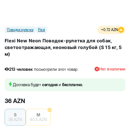
Поводок рулетка
Flexi
+
0.72
AZN
Flexi New Neon Поводок-рулетка для собак,
светоотражающая, неоновый голубой (S 15 кг, 5
м)
Нет в наличии
213
человек
посмотрели этот товар
1
человек
купили товар
213
человек
посмотрели этот товар
Доставка будет
сегодня
и
бесплатно
.
36
AZN
S
M
36
AZN
40.5
AZN