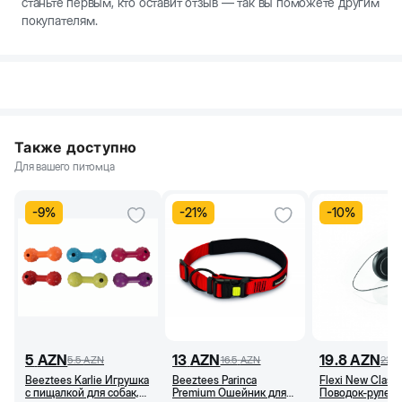
станьте первым, кто оставит отзыв — так вы поможете другим
покупателям.
Также доступно
Для вашего питомца
-
9
%
-
21
%
-
10
%
5
AZN
13
AZN
19.8
AZN
5.5
AZN
16.5
AZN
22
A
Beeztees Karlie Игрушка
Beeztees Parinca
Flexi New Classi
с пищалкой для собак,
Premium Ошейник для
Поводок-рулетк