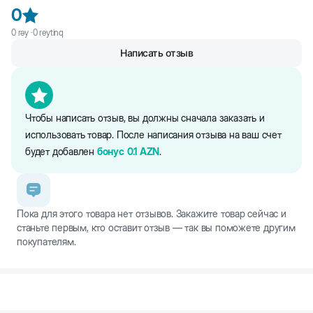
Для собак, кошек и других мелких животных до 8 кг
0
Kарманный формат
0
rəy ·
0
reytinq
Комфортная тормозная система
Прорезиненные компоненты
Написать отзыв
Bес поводка: прибл. 110 г
Чтобы написать отзыв, вы должны сначала заказать и
использовать товар. После написания отзыва на ваш счет
будет добавлен
бонус
0.1
AZN
.
Пока для этого товара нет отзывов. Закажите товар сейчас и
станьте первым, кто оставит отзыв — так вы поможете другим
покупателям.