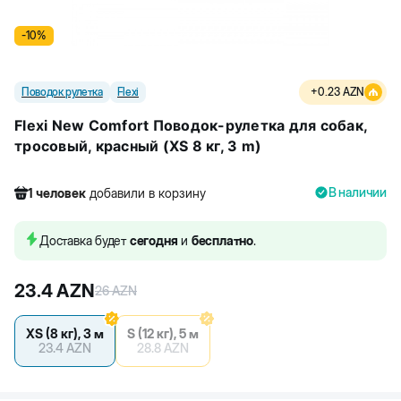
-
10
%
Поводок рулетка
Flexi
+
0.23
AZN
Flexi New Comfort Поводок-рулетка для собак,
тросовый, красный (XS 8 кг, 3 m)
В наличии
1
человек
добавили в корзину
340
человек
посмотрели этот товар
1
человек
добавили в корзину
Доставка будет
сегодня
и
бесплатно
.
23.4
AZN
26
AZN
XS (8 кг), 3 м
S (12 кг), 5 м
23.4
AZN
28.8
AZN