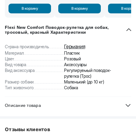
В корзину
В корзину
В корзин
Flexi New Comfort Поводок-рулетка для собак,
тросовый, красный Характеристики
Германия
Страна производитель
Материал
Пластик
Цвет
Розовый
Вид товара
Аксессуары
Вид аксессуара
Регулируемый поводок-
рулетка (Трос)
Размер собаки
Маленький (до 10 кг)
Тип животного
Собака
Описание товара
Flexi New Comfort XS - тросовый поводок-рулетка. Это
уникальное изобретение из Германии.
Отзывы клиентов
Tросовый поводок длиной 3 м