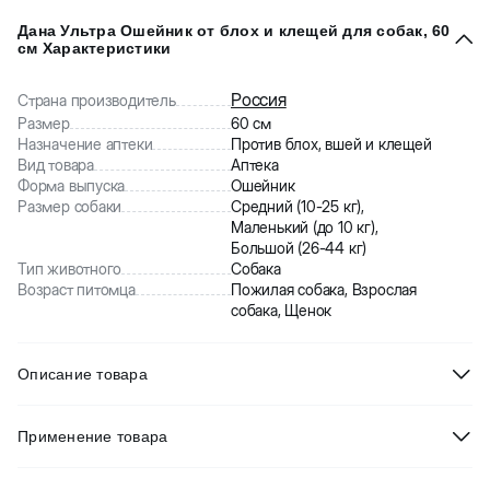
Дана Ультра Ошейник от блох и клещей для собак, 60
см Характеристики
Россия
Страна производитель
Размер
60 см
Назначение аптеки
Против блох, вшей и клещей
Вид товара
Аптека
Форма выпуска
Ошейник
Размер собаки
Средний (10-25 кг),
Маленький (до 10 кг),
Большой (26-44 кг)
Тип животного
Собака
Возраст питомца
Пожилая собака, Взрослая
собака, Щенок
Описание товара
Дана Ультра Ошейник от блох и клещей для собак.
Применение товара
Противопаразитарный ошейник защищает собак от нападения
внешних паразитов, в том числе блох и клещей.
После вскрытия упаковки ошейник разворачивают и надевают на