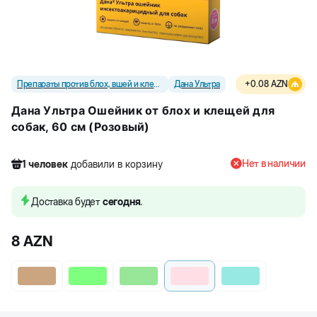
Препараты против блох, вшей и клещей
Дана Ультра
+
0.08
AZN
Дана Ультра Ошейник от блох и клещей для
собак, 60 см (Розовый)
Нет в наличии
1
человек
добавили в корзину
605
человек
посмотрели этот товар
1
человек
купили товар
Доставка будет
сегодня
.
1
человек
добавили в корзину
8
AZN