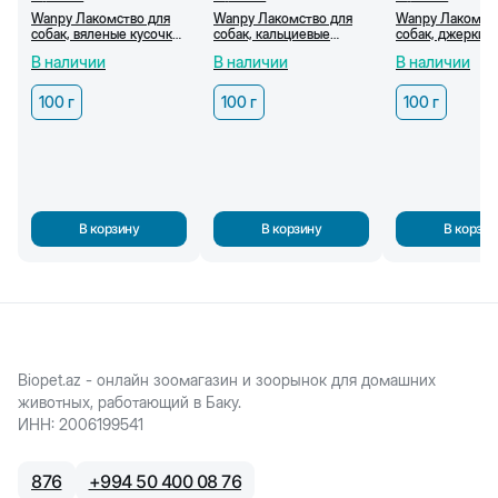
Wanpy Лакомство для
Wanpy Лакомство для
Wanpy Лакомст
собак, вяленые кусочки
собак, кальциевые
собак, джерки и
мраморной говядины,
косточки с уткой, 100 г
оленины, 100 г
В наличии
В наличии
В наличии
100 г
100 г
100 г
100 г
В корзину
В корзину
В корзин
Biopet.az - онлайн зоомагазин и зоорынок для домашних
животных, работающий в Баку.
ИНН
:
2006199541
876
+
994 50 400 08 76