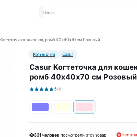
 Когтеточка для кошек, ромб 40x40x70 см Розовый
Когтеточки
Casur
Casur Когтеточка для кошек
ромб 40x40x70 см Розовый
5
(
1
)
Нет в н
331
человек
посмотрели этот товар