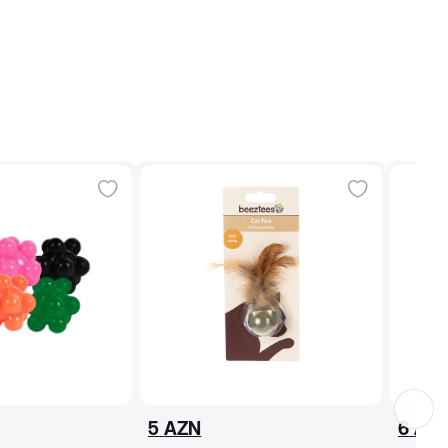
5
AZN
6
AZ