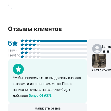
Благодаря когтеточке кошки не только тратят сво
постоянным местом отдыха вашего кота.
Отзывы клиентов
Ширина нижнего блока-40
Длина нижнего блока-40
5
Высота-70
Lam
1
rəy ·
Окраска нижнего блока- pозовый
1
reytinq
Əladır, çox
Чтобы написать отзыв, вы должны сначала
заказать и использовать товар. После
написания отзыва на ваш счет будет
добавлен
бонус
0.1
AZN
.
Написать отзыв