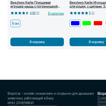
Beeztees Karlie Плюшевая
Beeztees Karlie Игрушк
игрушка-мышь с погремушкой
для кошек, с шипами, 3
для кошек, серая, 5 см
(Синий)
4.88
(
8
)
5
(
6
)
В наличии
5 см
В корзину
В корзину
Biop
Biopet.az - онлайн зоомагазин и зоорынок для домашних
О нас
животных, работающий в Баку.
Доста
ИНН
:
2006199541
Поли