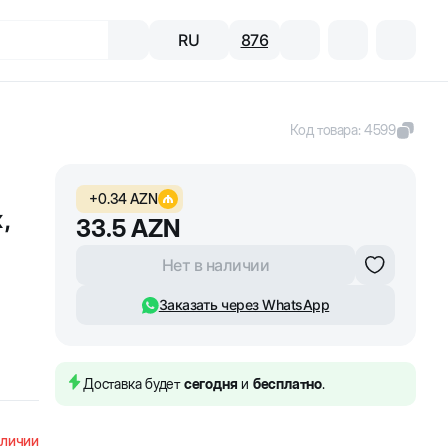
RU
876
Код товара
:
4599
+
0.34
AZN
,
33.5
AZN
Нет в наличии
Заказать через WhatsApp
Доставка будет
сегодня
и
бесплатно
.
аличии