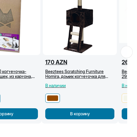
170
AZN
26.5
) когтеточка-
Beeztees Scratching Furniture
Beeztee
шек, из картона,
Homira, домик когтеточка для
29x29x
кошек, 40x35x110 см, Коричневый
В наличии
В нали
корзину
В корзину