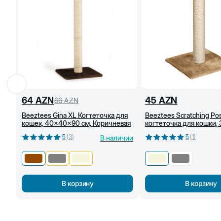
64
AZN
45
AZN
66
AZN
Beeztees Gina XL Когтеточка для
Beeztees Scratching Pos
кошек, 40x40x90 см, Коричневая
когтеточка для кошки,
см, Бежевый
5
(
3
)
5
(
1
)
В наличии
В корзину
В корзину