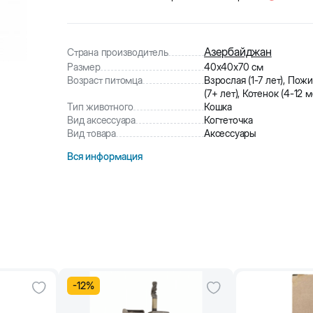
2
человек
купили товар
331
человек
посмотрели этот товар
Азербайджан
Страна производитель
Размер
40x40x70 см
Возраст питомца
Взрослая (1-7 лет), Пож
(7+ лет), Котенок (4-12 м
Тип животного
Кошка
Вид аксессуара
Когтеточка
Вид товара
Аксессуары
Вся информация
-
12
%