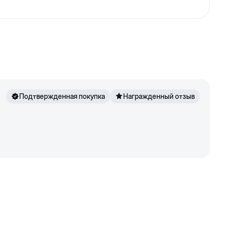
воеобразный маникюр. Приспособление станет
Подтвержденная покупка
Награжденный отзыв