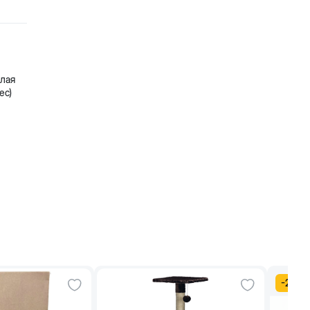
илая
ес)
-
20
%