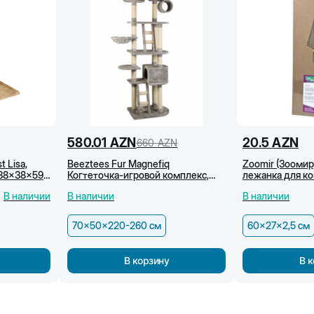
580.01
AZN
20.5
AZN
660
AZN
t Lisa,
Beeztees Fur Magnefiq
Zoomir (Зоомир
 38x38x59
Когтеточка-игровой комплекс,
лежанка для ко
70х50х220-260 см
60x27x2,5 см
В наличии
В наличии
В наличии
70x50x220-260 см
60x27x2,5 см
В корзину
В 