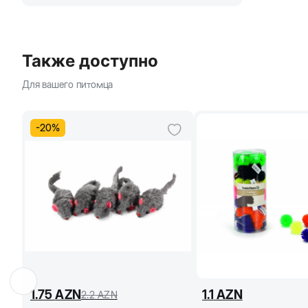
Также доступно
Для вашего питомца
-
20
%
1.75
AZN
1.1
AZN
2.2
AZN