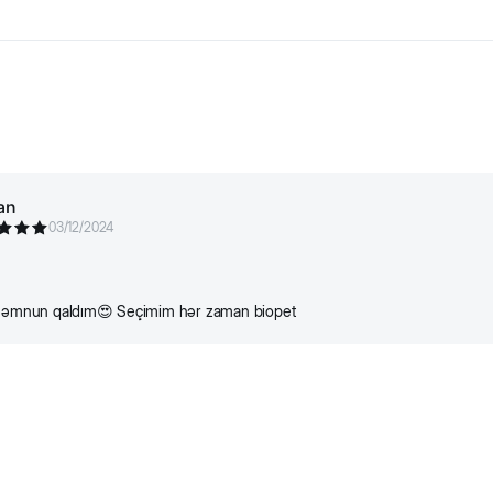
ю энергию, но и обновляют активно растущие когти, делая с
an
03/12/2024
 məmnun qaldım😍 Seçimim hər zaman biopet