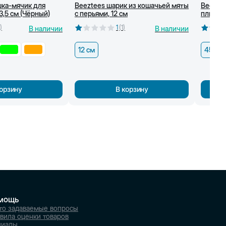
шка-мячик для
Beeztees шарик из кошачьей мяты
Beeztee
3,5 см (Чёрный)
с перьями, 12 см
плюшев
)
1
(
1
)
В наличии
В наличии
12 см
45,5 с
корзину
В корзину
мощь
то задаваемые вопросы
вила оценки товаров
лиалы