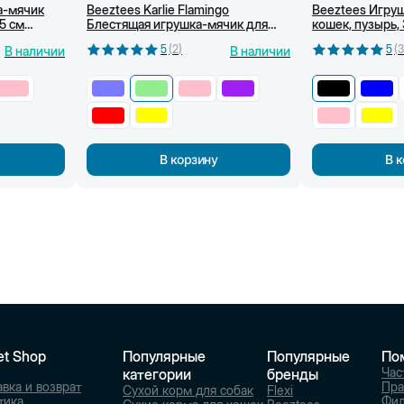
а-мячик
Beeztees Karlie Flamingo
Beeztees Игру
,5 см
Блестящая игрушка-мячик для
кошек, пузырь, 
кошек, 3,75 см (Светло-зеленая)
5
(
2
)
5
(
3
В наличии
В наличии
В корзину
В 
et Shop
Популярные
Популярные
По
Час
категории
бренды
вка и возврат
Пра
Сухой корм для собак
Flexi
тика
Фи