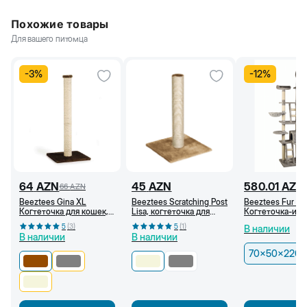
Похожие товары
Для вашего питомца
-
3
%
-
12
%
64
AZN
45
AZN
580.01
AZN
66
AZN
Beeztees Gina XL
Beeztees Scratching Post
Beeztees Fur Ma
Когтеточка для кошек,
Lisa, когтеточка для
Когтеточка-игр
40x40x90 см,
кошки, 38x38x59 см,
комплекс, 70х5
5
(
3
)
5
(
1
)
В наличии
Коричневая
Бежевый
260 см
В наличии
В наличии
70x50x220-