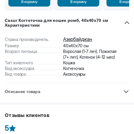
В корзину
В корзину
В корзин
Casur Когтеточка для кошек ромб, 40x40x70 см
Характеристики
Азербайджан
Страна производитель
Размер
40x40x70 см
Возраст питомца
Взрослая (1-7 лет), Пожилая
(7+ лет), Котенок (4-12 мес)
Тип животного
Кошка
Вид аксессуара
Когтеточка
Вид товара
Аксессуары
Описание товара
Благодаря когтеточке кошки не только тратят свою энергию, но
и обновляют активно растущие когти, делая своеобразный
Отзывы клиентов
маникюр. Приспособление станет постоянным местом отдыха
вашего кота.
5
Ширина нижнего блока-40