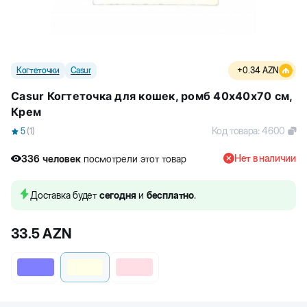
Когтеточки
Casur
+
0.34
AZN
Casur Когтеточка для кошек, ромб 40x40x70 см,
Крем
Код товара
:
4600
5
(
1
)
Нет в наличии
336
человек
посмотрели этот товар
2
человек
купили товар
336
человек
посмотрели этот товар
Доставка будет
сегодня
и
бесплатно
.
33.5
AZN