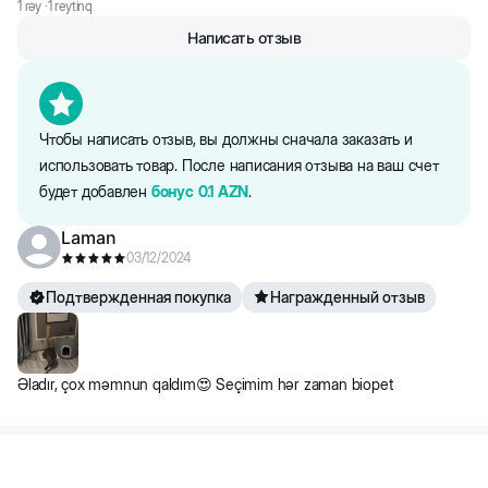
1
rəy ·
1
reytinq
Длина нижнего блока-40
Написать отзыв
Высота-70
Окраска нижнего блока-крем
Чтобы написать отзыв, вы должны сначала заказать и
использовать товар. После написания отзыва на ваш счет
будет добавлен
бонус
0.1
AZN
.
Laman
03/12/2024
Подтвержденная покупка
Награжденный отзыв
Əladır, çox məmnun qaldım😍 Seçimim hər zaman biopet