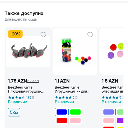
Также доступно
Для вашего питомца
-
20
%
1.75
AZN
1.1
AZN
1.5
AZN
2.2
AZN
Beeztees Karlie
Beeztees Karlie
Beeztees Karlie
Плюшевая игрушка-
Игрушка-мячик для
Блестящая игру
мышь с погремушкой
кошек, с шипами, 3,5 см
мячик для кошек
4.88
(
8
)
5
(
6
)
5
(
2
)
для кошек, серая, 5 см
(Синий)
см (Светло-зел
В наличии
В наличии
В наличии
5 см