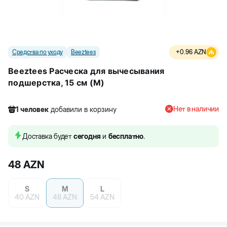
Средства по уходу
Beeztees
+
0.96
AZN
Beeztees Расческа для вычесывания
подшерстка, 15 см (M)
Нет в наличии
1
человек
добавили в корзину
757
человек
посмотрели этот товар
2
человек
купили товар
Доставка будет
сегодня
и
бесплатно
.
1
человек
добавили в корзину
48
AZN
S
M
L
40
AZN
48
AZN
54
AZN