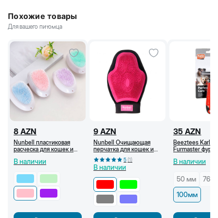
Похожие товары
Для вашего питомца
8
AZN
9
AZN
35
AZN
Nunbell пластиковая
Nunbell Очищающая
Beeztees Karlie
расческа для кошек и
перчатка для кошек и
Furmaster фурм
собак, Розовый
собак, Красный
(расческа-трим
5
(
1
)
В наличии
В наличии
В наличии
50 мм
76 м
100мм