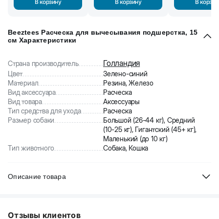
В корзину
В корзину
В корзин
Beeztees Расческа для вычесывания подшерстка, 15
см Характеристики
Голландия
Страна производитель
Цвет
Зелено-синий
Материал
Резина, Железо
Вид аксессуара
Расческа
Вид товара
Аксессуары
Тип средства для ухода
Расческа
Размер собаки
Большой (26-44 кг), Средний
(10-25 кг), Гигантский (45+ кг),
Маленький (до 10 кг)
Тип животного
Собака, Кошка
Описание товара
Beeztees Расческа для вычесывания подшерстка. Это идеальный
инструмент для удаления подшерстки и мертвых волос у
Отзывы клиентов
животных. Расческа имеет сменное лезвие, что делает ее