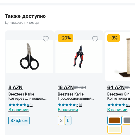
Также доступно
Для вашего питомца
-
20
%
-
3
%
8
AZN
16
AZN
64
AZN
20
AZN
66
AZ
Beeztees Karlie
Beeztees Karlie
Beeztees Gina X
Когтерез для кошек,
Профессиональный
Когтеточка для
8x5,5 см
когтерез для кошек и
40x40x90 см,
5
(
1
)
5
(
1
)
5
(
3
)
собак (L)
Коричневая
В наличии
В наличии
В наличии
8x5,5 см
S
L