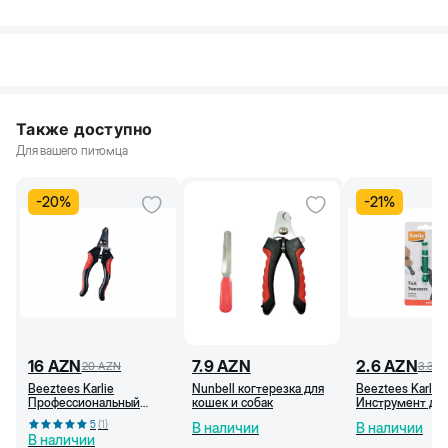
Также доступно
Для вашего питомца
-
20
%
-
21
%
16
AZN
7.9
AZN
2.6
AZN
20
AZN
3.3
A
Beeztees Karlie
Nunbell когтерезка для
Beeztees Karlie
Профессиональный
кошек и собак
Инструмент дл
когтерез для кошек и
удаления клеще
5
(
1
)
В наличии
В наличии
собак (L)
зеленый, 10 см
В наличии