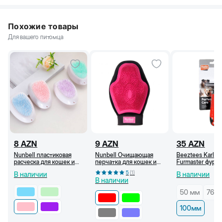
Похожие товары
Для вашего питомца
8
AZN
9
AZN
35
AZN
Nunbell пластиковая
Nunbell Очищающая
Beeztees Karlie
расческа для кошек и
перчатка для кошек и
Furmaster фурм
собак, Розовый
собак, Красный
(расческа-трим
5
(
1
)
В наличии
В наличии
В наличии
50 мм
76 м
100мм