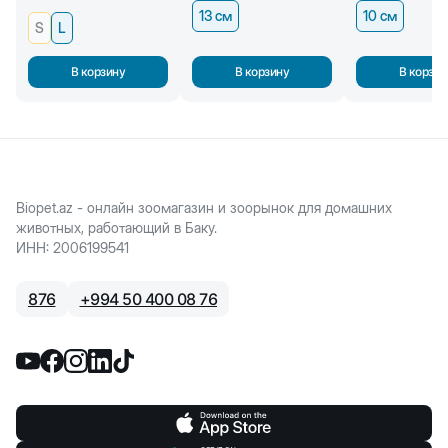
13 см
10 см
S
L
В корзину
В корзину
В корзин
Biopet.az - онлайн зоомагазин и зоорынок для домашних
животных, работающий в Баку.
ИНН
:
2006199541
876
+
994 50 400 08 76