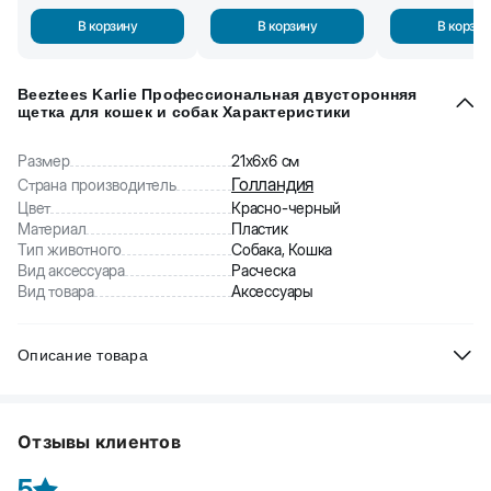
В корзину
В корзину
В корзин
Beeztees Karlie Профессиональная двусторонняя
щетка для кошек и собак Характеристики
Размер
21х6х6 см
Голландия
Страна производитель
Цвет
Красно-черный
Материал
Пластик
Тип животного
Собака, Кошка
Вид аксессуара
Расческа
Вид товара
Аксессуары
Описание товара
Beeztees Karlie Профессиональная двусторонняя щетка для
кошек и собак. С одной стороны с закругленными
Отзывы клиентов
металлическими зубьями для защиты от повреждений кожи, с
другой – с мягкой щетиной для придания блеска шерсти.
5
Подходит для длинной и короткой шерсти. Очищает шерсти от