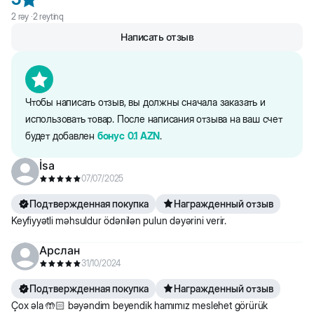
грязи. Чтобы предотвратить размножение бактерий, регулярно
2
rəy ·
2
reytinq
мойте расческу с помощью воды и антисептического средства и
Написать отзыв
оставьте высохнуть.
Чтобы написать отзыв, вы должны сначала заказать и
использовать товар. После написания отзыва на ваш счет
будет добавлен
бонус
0.1
AZN
.
İsa
07/07/2025
Подтвержденная покупка
Награжденный отзыв
Keyfiyyətli məhsuldur ödənilən pulun dəyərini verir.
Арслан
31/10/2024
Подтвержденная покупка
Награжденный отзыв
Çox əla 🤲🏻 bəyəndim beyendik hamımız meslehet görürük