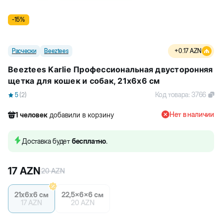
-
15
%
Расчески
Beeztees
+
0.17
AZN
Beeztees Karlie Профессиональная двусторонняя
щетка для кошек и собак, 21x6x6 см
Код товара
:
3766
5
(
2
)
Нет в наличии
1
человек
добавили в корзину
334
человек
посмотрели этот товар
10
человек
купили товар
Доставка будет
бесплатно
.
1
человек
добавили в корзину
17
AZN
20
AZN
21х6х6 см
22,5x6x6 см
17
AZN
20
AZN