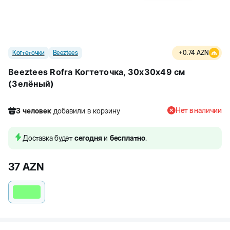
Когтеточки
Beeztees
+
0.74
AZN
Beeztees Rofra Когтеточка, 30x30x49 см
(Зелёный)
Нет в наличии
3
человек
добавили в корзину
166
человек
посмотрели этот товар
3
человек
купили товар
Доставка будет
сегодня
и
бесплатно
.
3
человек
добавили в корзину
37
AZN