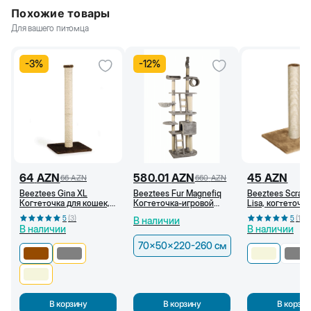
Похожие товары
Для вашего питомца
-
3
%
-
12
%
64
AZN
580.01
AZN
45
AZN
66
AZN
660
AZN
Beeztees Gina XL
Beeztees Fur Magnefiq
Beeztees Scratc
Когтеточка для кошек,
Когтеточка-игровой
Lisa, когтеточка
40x40x90 см,
комплекс, 70х50х220-
кошки, 38x38x5
5
(
3
)
5
(
1
)
В наличии
Коричневая
260 см
Бежевый
В наличии
В наличии
70x50x220-260 см
В корзину
В корзину
В корзин