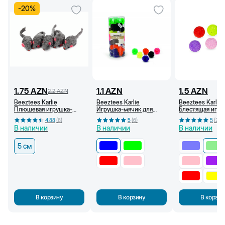
-
20
%
1.75
AZN
1.1
AZN
1.5
AZN
2.2
AZN
Beeztees Karlie
Beeztees Karlie
Beeztees Karlie
Плюшевая игрушка-
Игрушка-мячик для
Блестящая игру
мышь с погремушкой
кошек, с шипами, 3,5 см
мячик для кошек
4.88
(
8
)
5
(
6
)
5
(
2
)
для кошек, серая, 5 см
(Синий)
см (Светло-зел
В наличии
В наличии
В наличии
5 см
В корзину
В корзину
В корзин