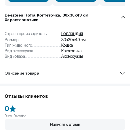
Beeztees Rofra Когтеточка, 30x30x49 см
Характеристики
Голландия
Страна производитель
Размер
30x30x49 см
Тип животного
Кошка
Вид аксессуара
Когтеточка
Вид товара
Аксессуары
Описание товара
Beeztees Rofra- когтеточка для кошек. Сделана из морской
травы, экологически чистых натуральных материалов. Приучит
Отзывы клиентов
кошку точить когти в определенном месте. Нейтральные цвета
подойдут к любому интерьеру.
0
0
rəy ·
0
reytinq
Написать отзыв