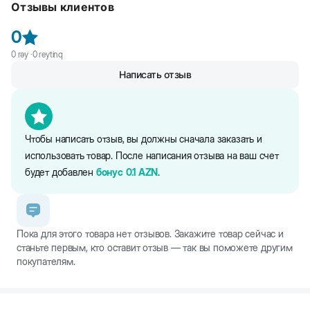
Отзывы клиентов
грязеотталкивающего материала. Идеальна для прогулок. Легко
регулируется с помощью застежки-липучки. Оснащена кольцом
0
для крепления поводка. Светоотражающие элементы
обеспечивают безопасность в темное время дня.
0
rəy ·
0
reytinq
Написать отзыв
Чтобы написать отзыв, вы должны сначала заказать и
использовать товар. После написания отзыва на ваш счет
будет добавлен
бонус
0.1
AZN
.
Пока для этого товара нет отзывов. Закажите товар сейчас и
станьте первым, кто оставит отзыв — так вы поможете другим
покупателям.