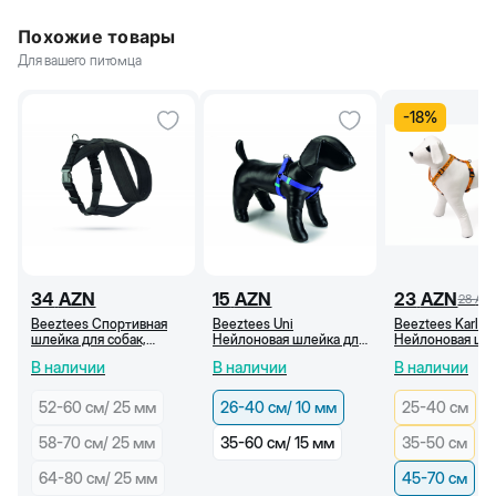
Похожие товары
Для вашего питомца
-
18
%
34
AZN
15
AZN
23
AZN
28
AZ
Beeztees Спортивная
Beeztees Uni
Beeztees Karlie
шлейка для собак,
Нейлоновая шлейка для
Нейлоновая шле
нейлоновая, черная (70-
собак, синяя (26-40
собак, оранжева
В наличии
В наличии
В наличии
90 см/25 мм)
см/10 мм)
рисунком (45-7
52-60 cм/ 25 мм
26-40 см/ 10 мм
25-40 см
58-70 см/ 25 мм
35-60 см/ 15 мм
35-50 см
64-80 cм/ 25 мм
45-70 см