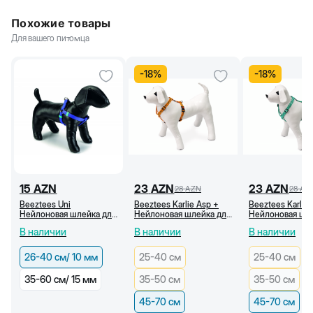
Похожие товары
Для вашего питомца
-
18
%
-
18
%
15
AZN
23
AZN
23
AZN
28
AZN
28
AZ
Beeztees Uni
Beeztees Karlie Asp +
Beeztees Karlie
Нейлоновая шлейка для
Нейлоновая шлейка для
Нейлоновая шле
собак, синяя (26-40
собак, оранжевая c
собак, зеленая 
В наличии
В наличии
В наличии
см/10 мм)
рисунком (45-70 см)
рисунком 45-70
26-40 см/ 10 мм
25-40 см
25-40 см
35-60 см/ 15 мм
35-50 см
35-50 см
45-70 см
45-70 см