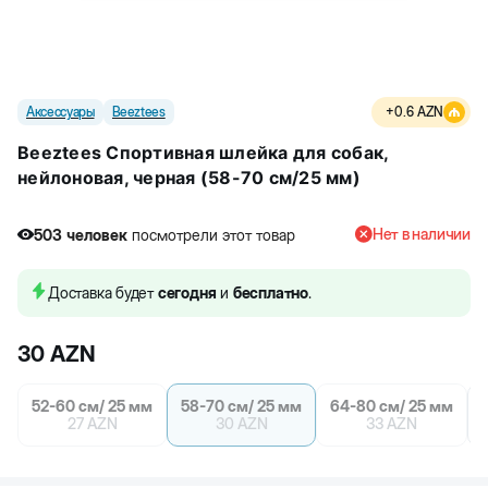
Аксессуары
Beeztees
+
0.6
AZN
Beeztees Спортивная шлейка для собак,
нейлоновая, черная (58-70 см/25 мм)
Нет в наличии
503
человек
посмотрели этот товар
4
человек
купили товар
503
человек
посмотрели этот товар
Доставка будет
сегодня
и
бесплатно
.
30
AZN
52-60 cм/ 25 мм
58-70 см/ 25 мм
64-80 cм/ 25 мм
27
AZN
30
AZN
33
AZN