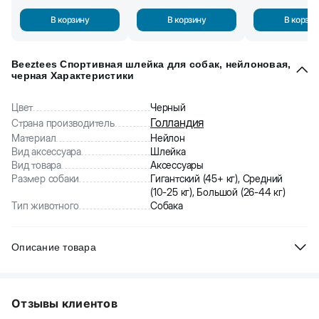
В корзину
В корзину
В корзин
Beeztees Спортивная шлейка для собак, нейлоновая,
черная Характеристики
Цвет
Черный
Голландия
Страна производитель
Материал
Нейлон
Вид аксессуара
Шлейка
Вид товара
Аксессуары
Размер собаки
Гигантский (45+ кг), Средний
(10-25 кг), Большой (26-44 кг)
Тип животного
Собака
Описание товара
Beeztees Спортивная шлейка для собак. Шлейка идеально
прилегает к телу собаки. Сделана из прочного нейлона.
Отзывы клиентов
Преимущество спортивной шлейки в том, что она застегивается