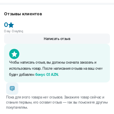
Beeztees Kitty Cat ошейник для котят. Сделан из прочного
нейлона. Имеет удобную защелку-фастекс. Украшен принтом.
Отзывы клиентов
Оснащен маленьким бубенчиком, который не даст вашему
питомцу потеряться.
0
0
rəy ·
0
reytinq
Написать отзыв
Чтобы написать отзыв, вы должны сначала заказать и
использовать товар. После написания отзыва на ваш счет
будет добавлен
бонус
0.1
AZN
.
Пока для этого товара нет отзывов. Закажите товар сейчас и
станьте первым, кто оставит отзыв — так вы поможете другим
покупателям.