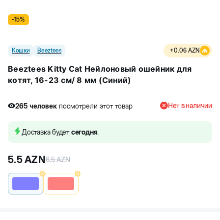
-
15
%
Кошки
Beeztees
+
0.06
AZN
Beeztees Kitty Cat Нейлоновый ошейник для
котят, 16-23 см/ 8 мм (Синий)
Нет в наличии
265
человек
посмотрели этот товар
3
человек
купили товар
265
человек
посмотрели этот товар
Доставка будет
сегодня
.
5.5
AZN
6.5
AZN