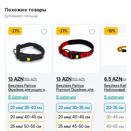
Похожие товары
Для вашего питомца
-
21
%
-
21
%
-
19
%
13
AZN
13
AZN
6.5
AZN
16.5
AZN
16.5
AZN
8
AZ
Beeztees Parinca
Beeztees Parinca
Beeztees Karlie
Ошейник для кошек и
Premium Ошейник для
Нейлоновый ош
собак, черный (20 мм
собак и кошек, красный
для собак и кош
В наличии
В наличии
В наличии
/35-40 см)
(20 мм/30-35 см)
оранжевый с ри
(20-35 см)
20 мм/ 35-40 см
20 мм/ 30-35 см
20-35 см
20 мм/ 40-45 см
20 мм/ 40-45 см
30-45 см
25 мм/ 50-55 см
25 мм/ 45-50 см
40-55 см