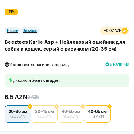
-
19
%
Кошки
Beeztees
+
0.07
AZN
Beeztees Karlie Asp + Нейлоновый ошейник для
собак и кошек, серый с рисунком (20-35 см)
В наличии
2
человек
добавили в корзину
396
человек
посмотрели этот товар
6
человек
купили товар
Доставка будет
сегодня
.
2
человек
добавили в корзину
6.5
AZN
8
AZN
20-35 см
30-45 см
40-55 см
40-65 см
6.5
AZN
7.5
AZN
9.5
AZN
13
AZN