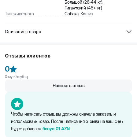
Большой (26-44 кг),
Гигантский (45+ кг)
Тип животного
Собака, Кошка
Описание товара
Beeztees Karlie Asp + Нейлоновый ошейник для собак, серый с
рисунком. Мягкий и в то же время очень прочный ошейник для
Отзывы клиентов
собак. Ошейник не сковывает движения и питомцу в нем
комфортно.
0
0
rəy ·
0
reytinq
Написать отзыв
Чтобы написать отзыв, вы должны сначала заказать и
использовать товар. После написания отзыва на ваш счет
будет добавлен
бонус
0.1
AZN
.