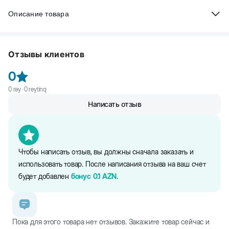
Описание товара
Beeztees Mucadic Нейлоновый ошейник для собак. Регулируется
и легко надевается. Украшен резиновой пряжкой яркого
Отзывы клиентов
цвета. Изготовлен из нейлона. Можно комбинировать с
различными поводками для собак.
0
0
rəy ·
0
reytinq
Написать отзыв
Чтобы написать отзыв, вы должны сначала заказать и
использовать товар. После написания отзыва на ваш счет
будет добавлен
бонус
0.1
AZN
.
Пока для этого товара нет отзывов. Закажите товар сейчас и