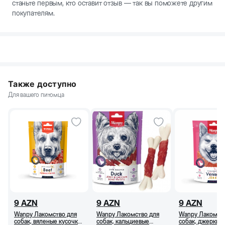
станьте первым, кто оставит отзыв — так вы поможете другим
покупателям.
Также доступно
Для вашего питомца
9
AZN
9
AZN
9
AZN
Wanpy Лакомство для
Wanpy Лакомство для
Wanpy Лакомст
собак, вяленые кусочки
собак, кальциевые
собак, джерки и