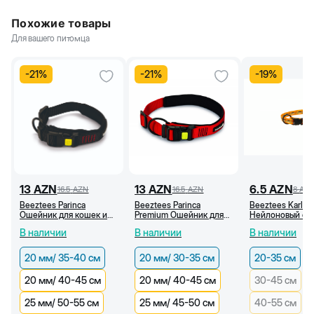
Похожие товары
Для вашего питомца
-
21
%
-
21
%
-
19
%
13
AZN
13
AZN
6.5
AZN
16.5
AZN
16.5
AZN
8
AZ
Beeztees Parinca
Beeztees Parinca
Beeztees Karlie
Ошейник для кошек и
Premium Ошейник для
Нейлоновый ош
собак, черный (20 мм
собак и кошек, красный
для собак и кош
В наличии
В наличии
В наличии
/35-40 см)
(20 мм/30-35 см)
оранжевый с ри
(20-35 см)
20 мм/ 35-40 см
20 мм/ 30-35 см
20-35 см
20 мм/ 40-45 см
20 мм/ 40-45 см
30-45 см
25 мм/ 50-55 см
25 мм/ 45-50 см
40-55 см