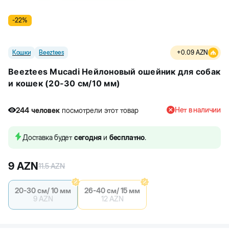
-
22
%
Кошки
Beeztees
+
0.09
AZN
Beeztees Mucadi Нейлоновый ошейник для собак
и кошек (20-30 см/10 мм)
Нет в наличии
244
человек
посмотрели этот товар
2
человек
купили товар
244
человек
посмотрели этот товар
Доставка будет
сегодня
и
бесплатно
.
9
AZN
11.5
AZN
20-30 см/ 10 мм
26-40 см/ 15 мм
9
AZN
12
AZN