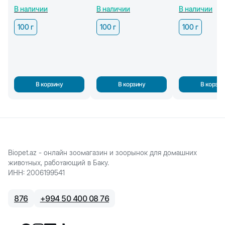
мраморной говядины,
косточки с уткой, 100 г
оленины, 100 г
В наличии
В наличии
В наличии
100 г
100 г
100 г
100 г
В корзину
В корзину
В корзин
Biopet.az - онлайн зоомагазин и зоорынок для домашних
животных, работающий в Баку.
ИНН
:
2006199541
876
+
994 50 400 08 76