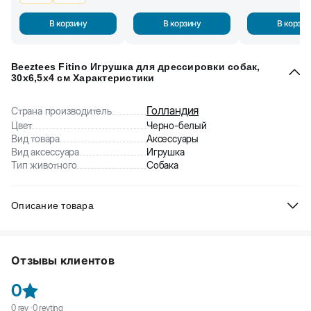
В корзину
В корзину
В корзин
Beeztees Fitino Игрушка для дрессировки собак,
30x6,5x4 см Характеристики
Голландия
Страна производитель
Цвет
Черно-белый
Вид товара
Аксессуары
Вид аксессуара
Игрушка
Тип животного
Собака
Описание товара
Beeztees Fitino Игрушка для дрессировки собак. Хотите научить
собаку апортировать предметы? Тогда Beeztees Fitino - это то,
Отзывы клиентов
что вам нужно. Тренировочная игрушка очень легкая и имеет
удобную ручку. Благодаря светлому цвету собака никогда не
0
потеряет игрушку.
0
rəy ·
0
reytinq