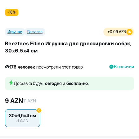
-
18
%
Игрушки
Beeztees
+
0.09
AZN
Beeztees Fitino Игрушка для дрессировки собак,
30x6,5x4 см
В наличии
176
человек
посмотрели этот товар
1
человек
купили товар
176
человек
посмотрели этот товар
Доставка будет
сегодня
и
бесплатно
.
9
AZN
11
AZN
30x6,5x4 см
9
AZN