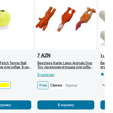
7
AZN
11
AZ
Fetch Tennis Ball,
Beeztees Karlie Latex Animals Dog
Beeztee
к для собак, 6 см,
Toy, латексная игрушка для собак
игрушка
в виде животных, 13 см, Утка
(мышь)
В наличии
Утка
Свинка
Курица
Кошка
корзину
В корзину