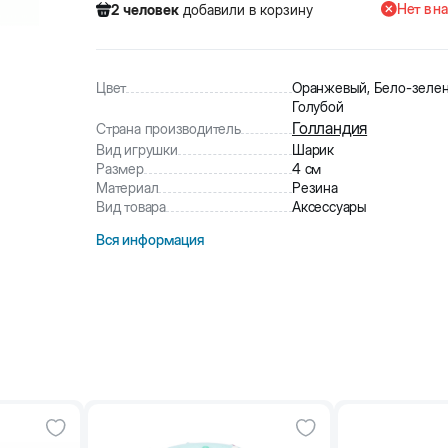
Нет в н
2
человек
добавили в корзину
319
человек
посмотрели этот товар
5
человек
купили товар
2
человек
добавили в корзину
Цвет
Оранжевый, Бело-зелен
Голубой
Голландия
Страна производитель
Вид игрушки
Шарик
Размер
4 см
Материал
Резина
Вид товара
Аксессуары
Вся информация