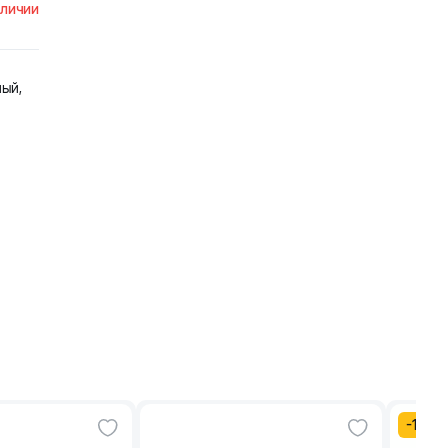
аличии
ый,
-
15
%