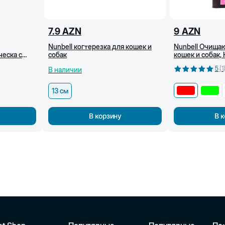
7.9
AZN
9
AZN
Nunbell когтерезка для кошек и
Nunbell Очища
еска с
собак
кошек и собак,
21 x 6,5
5
(
1
В наличии
13 см
В корзину
В 