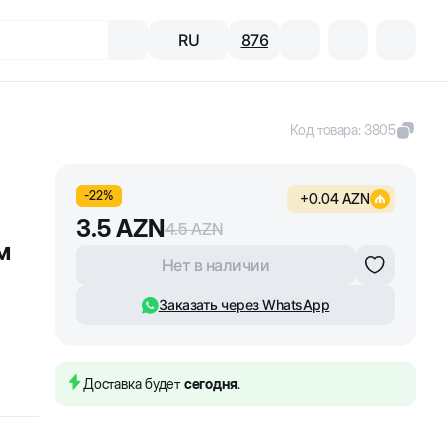
RU
876
Код товара
:
3805
-
22
%
+
0.04
AZN
3.5
AZN
4.5
AZN
м
Нет в наличии
Заказать через WhatsApp
Доставка будет
сегодня
.