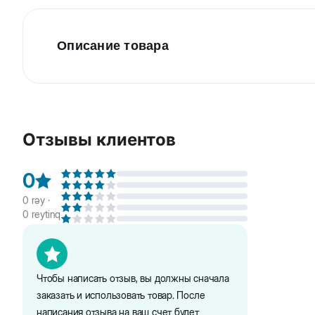
Описание товара
Beeztees Karlie Резиновая игрушка-мяч для собак
команде "апорт".
Отзывы клиентов
0
0
rəy ·
0
reytinq
Чтобы написать отзыв, вы должны сначала
заказать и использовать товар. После
написания отзыва на ваш счет будет