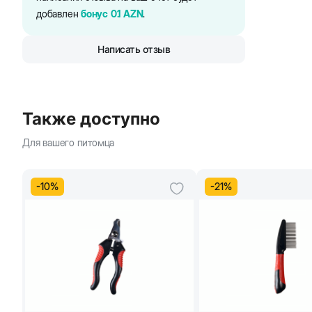
добавлен
бонус
0.1
AZN
.
Написать отзыв
Также доступно
Для вашего питомца
-
10
%
-
21
%