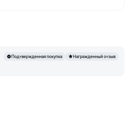
ковой подставке. Резиновое покрытие под миской
е.
Подтвержденная покупка
Награжденный отзыв