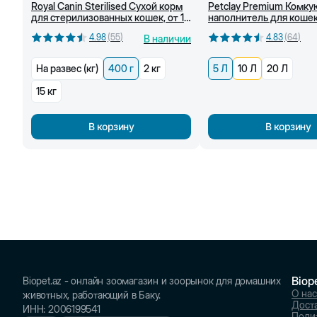
Royal Canin Sterilised Сухой корм
Petclay Premium Комк
для стерилизованных кошек, от 1
наполнитель для кошек
года, 400 г
ароматом лаванды, 5 Л
4.98
(
55
)
4.83
(
64
)
В наличии
На развес (кг)
400 г
2 кг
5 Л
10 Л
20 Л
15 кг
В корзину
В корзину
Biop
Biopet.az - онлайн зоомагазин и зоорынок для домашних
О нас
животных, работающий в Баку.
Доста
ИНН
:
2006199541
Поли