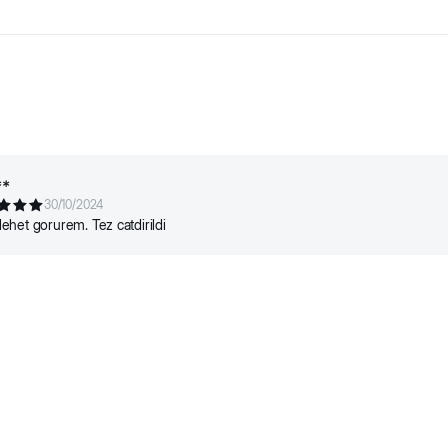
Представляет собой две миски из нержавеющей стали на пласти
я корма, так и для воды. Можно мыть в посудомоечной машин
**
30/10/2024
het gorurem. Tez catdirildi