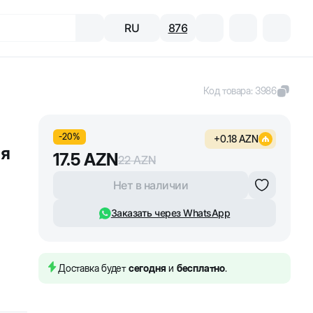
RU
876
Код товара
:
3986
-
20
%
+
0.18
AZN
ая
17.5
AZN
22
AZN
Нет в наличии
Заказать через WhatsApp
Доставка будет
сегодня
и
бесплатно
.