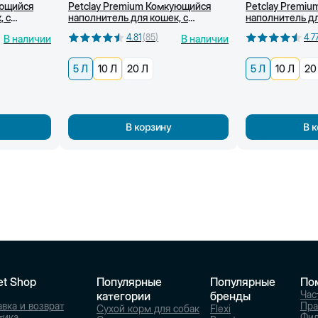
ующийся
Petclay Premium Комкующийся
Petclay Premi
, с
наполнитель для кошек, с
наполнитель дл
активированным углем, 5 Л
детской присып
4.81
(
85
)
4.7
В наличии
В наличии
5 Л
10 Л
20 Л
5 Л
10 Л
20
В корзину
В 
et Shop
Популярные
Популярные
По
Час
категории
бренды
вка и возврат
Пра
Сухой корм для собак
Flexi
тика
Фи