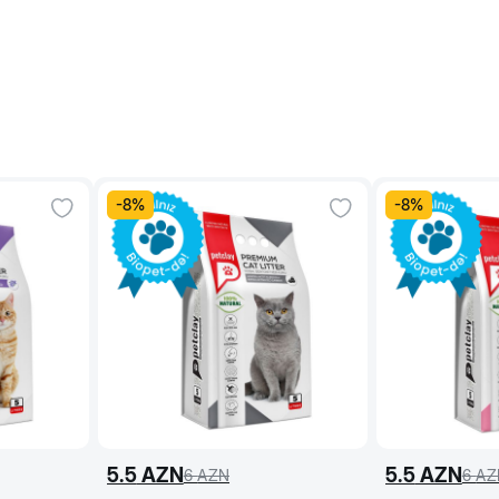
-
8
%
-
8
%
5.5
AZN
5.5
AZN
6
AZN
6
AZ