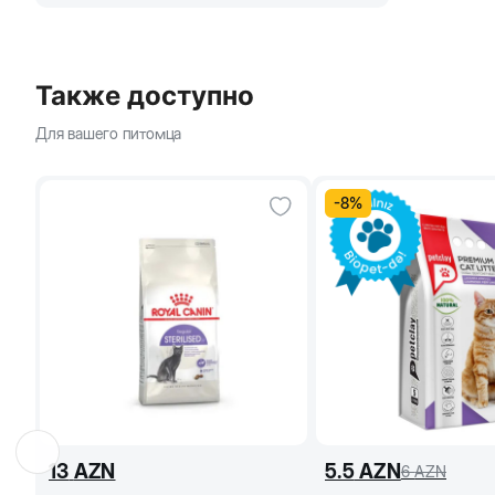
Также доступно
Для вашего питомца
-
8
%
13
AZN
5.5
AZN
6
AZN