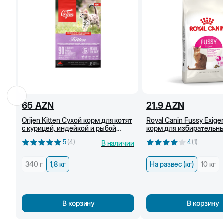
65
AZN
21.9
AZN
Orijen Kitten Сухой корм для котят
Royal Canin Fussy Exige
с курицей, индейкой и рыбой
корм для избирательны
дикого вылова, 1,8 кг
кошек, кг
5
(
4
)
4
(
1
)
В наличии
340 г
1,8 кг
На развес (кг)
10 кг
В корзину
В корзину