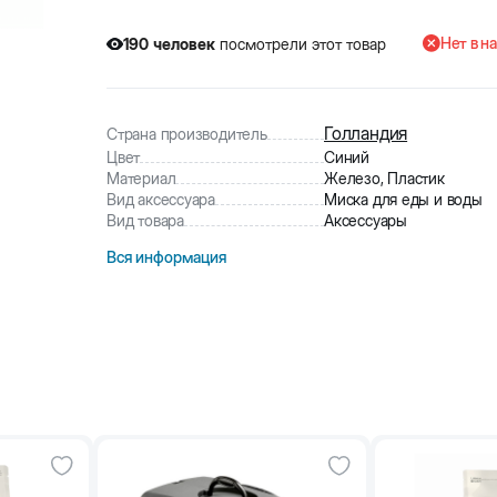
Нет в н
190
человек
посмотрели этот товар
6
человек
купили товар
190
человек
посмотрели этот товар
Голландия
Страна производитель
Цвет
Синий
Материал
Железо, Пластик
Вид аксессуара
Миска для еды и воды
Вид товара
Аксессуары
Вся информация