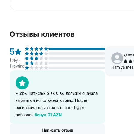
Beeztees Karlie Tyler Двойная миска для собак. 
препятствует скольжению. Миска подходит как дл
Отзывы клиентов
5
M**
1
rəy ·
1
reytinq
Hamiya mesle
Чтобы написать отзыв, вы должны сначала
заказать и использовать товар. После
написания отзыва на ваш счет будет
добавлен
бонус
0.1
AZN
.
Написать отзыв