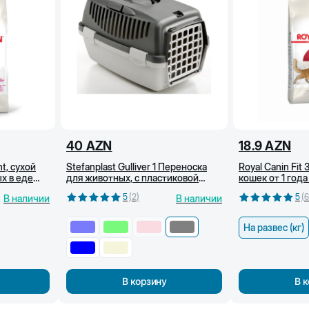
40
AZN
18.9
AZN
nt, сухой
Stefanplast Gulliver 1 Переноска
Royal Canin Fit
х в еде
для животных, c пластиковой
кошек от 1 года 
дверцей см, 48x32x31cm (Серый)
5
(
2
)
5
(
6
В наличии
В наличии
На развес (кг)
В корзину
В 