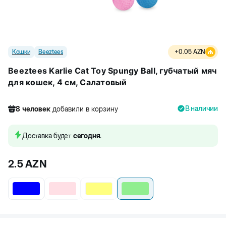
Кошки
Beeztees
+
0.05
AZN
Beeztees Karlie Cat Toy Spungy Ball, губчатый мяч
для кошек, 4 см, Салатовый
В наличии
8
человек
добавили в корзину
753
человек
посмотрели этот товар
13
человек
купили товар
Доставка будет
сегодня
.
8
человек
добавили в корзину
2.5
AZN