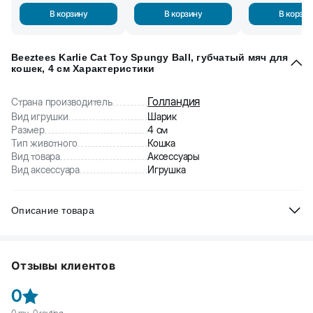
В корзину
В корзину
В корзин
Beeztees Karlie Cat Toy Spungy Ball, губчатый мяч для
кошек, 4 см Характеристики
Голландия
Страна производитель
Вид игрушки
Шарик
Размер
4 см
Тип животного
Кошка
Вид товара
Аксессуары
Вид аксессуара
Игрушка
Описание товара
Beeztees Karlie Cat Toy Spungy Ball, губчатый мяч для кошек
–
базовая игрушка для вашего любимца, которая:
Отзывы клиентов
- привлечет внимание за счет яркой расцветки
0
- обеспечит необходимую физическую активность для выброса
энергии