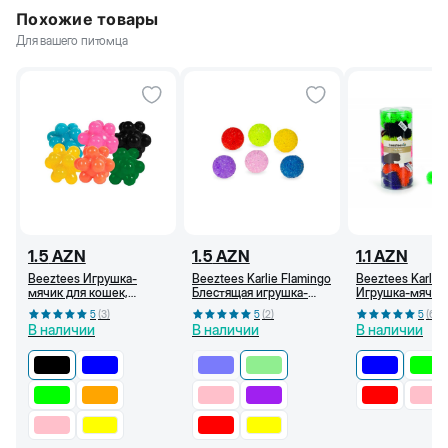
Похожие товары
Для вашего питомца
1.5
AZN
1.5
AZN
1.1
AZN
Beeztees Игрушка-
Beeztees Karlie Flamingo
Beeztees Karlie
мячик для кошек,
Блестящая игрушка-
Игрушка-мячик
пузырь, 3,5 см (Чёрный)
мячик для кошек, 3,75
кошек, с шипами
5
(
3
)
5
(
2
)
5
(
6
)
см (Светло-зеленая)
(Синий)
В наличии
В наличии
В наличии