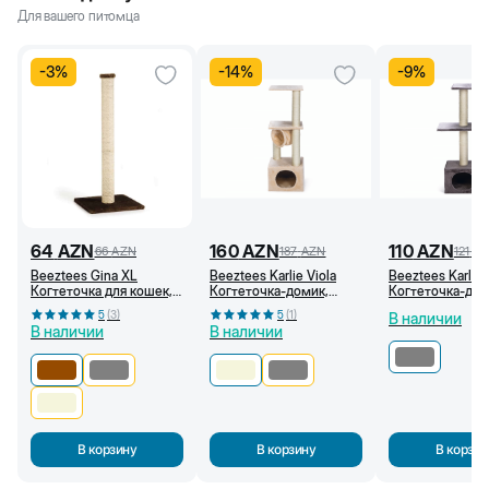
Для вашего питомца
-
3
%
-
14
%
-
9
%
64
AZN
160
AZN
110
AZN
66
AZN
187
AZN
121
A
Beeztees Gina XL
Beeztees Karlie Viola
Beeztees Karlie
Когтеточка для кошек,
Когтеточка-домик,
Когтеточка-дом
40x40x90 см,
35x35x103 см
серая, 35x35x1
5
(
3
)
5
(
1
)
В наличии
Коричневая
(Бежевый)
В наличии
В наличии
В корзину
В корзину
В корзин