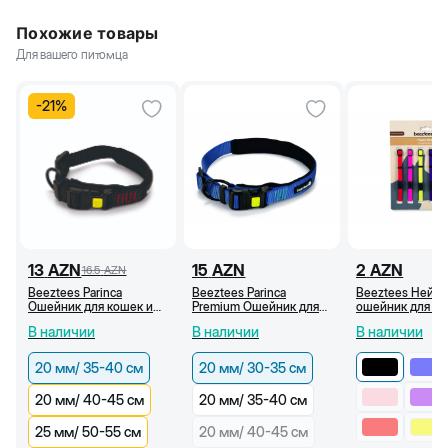
Похожие товары
Для вашего питомца
-
21
%
13
AZN
15
AZN
2
AZN
16.5
AZN
Beeztees Parinca
Beeztees Parinca
Beeztees Нейл
Ошейник для кошек и
Premium Ошейник для
ошейник для ще
собак, черный (20 мм
собак и кошек, синий
мм/22-35 см (Ч
В наличии
В наличии
В наличии
/35-40 см)
(20 мм/30-35 см)
20 мм/ 35-40 см
20 мм/ 30-35 см
20 мм/ 40-45 см
20 мм/ 35-40 см
25 мм/ 50-55 см
20 мм/ 40-45 см