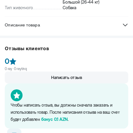
Большой (26-44 кг)
Тип животного
Собака
Описание товара
Beeztees Karlie Asp + Нейлоновый ошейник для собак, мятный
цвет. Мягкий и в то же время очень прочный ошейник для собак.
Отзывы клиентов
Ошейник не сковывает движения и питомцу в нем комфортно.
0
0
rəy ·
0
reytinq
Написать отзыв
Чтобы написать отзыв, вы должны сначала заказать и
использовать товар. После написания отзыва на ваш счет
будет добавлен
бонус
0.1
AZN
.