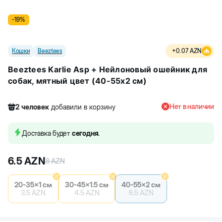
-
19
%
Кошки
Beeztees
+
0.07
AZN
Beeztees Karlie Asp + Нейлоновый ошейник для
собак, мятный цвет (40-55x2 см)
Нет в наличии
2
человек
добавили в корзину
248
человек
посмотрели этот товар
9
человек
купили товар
Доставка будет
сегодня
.
2
человек
добавили в корзину
6.5
AZN
8
AZN
20-35x1 см
30-45x1.5 см
40-55x2 см
3.5
AZN
4.5
AZN
6.5
AZN