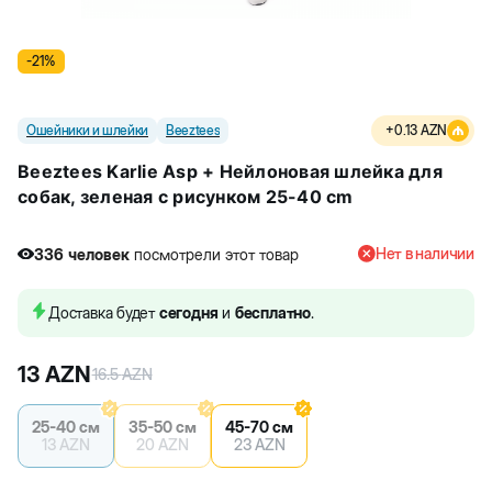
-
21
%
Ошейники и шлейки
Beeztees
+
0.13
AZN
Beeztees Karlie Asp + Нейлоновая шлейка для
собак, зеленая c рисунком 25-40 cm
Нет в наличии
336
человек
посмотрели этот товар
2
человек
купили товар
336
человек
посмотрели этот товар
Доставка будет
сегодня
и
бесплатно
.
13
AZN
16.5
AZN
25-40 см
35-50 см
45-70 см
13
AZN
20
AZN
23
AZN