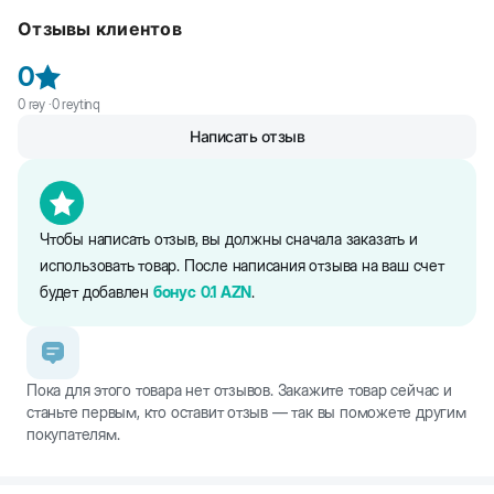
рисунком. Мягкая и в то же время очень прочная шлейка для
Отзывы клиентов
собак. Не сковывает движения и питомцу в ней
комфортно. Легко застегивается с помощью фастекс-застежки и
0
регулируется.
0
rəy ·
0
reytinq
Написать отзыв
Чтобы написать отзыв, вы должны сначала заказать и
использовать товар. После написания отзыва на ваш счет
будет добавлен
бонус
0.1
AZN
.
Пока для этого товара нет отзывов. Закажите товар сейчас и
станьте первым, кто оставит отзыв — так вы поможете другим
покупателям.