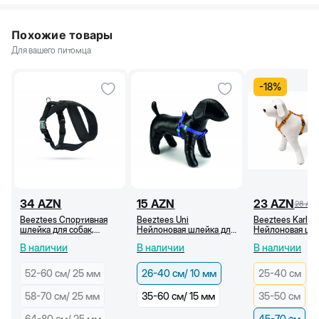
Похожие товары
Для вашего питомца
-
18
%
34
AZN
15
AZN
23
AZN
28
AZ
Beeztees Спортивная
Beeztees Uni
Beeztees Karlie
шлейка для собак,
Нейлоновая шлейка для
Нейлоновая шле
нейлоновая, черная (70-
собак, синяя (26-40
собак, оранжева
В наличии
В наличии
В наличии
90 см/25 мм)
см/10 мм)
рисунком (45-7
52-60 cм/ 25 мм
26-40 см/ 10 мм
25-40 см
58-70 см/ 25 мм
35-60 см/ 15 мм
35-50 см
64-80 cм/ 25 мм
45-70 см