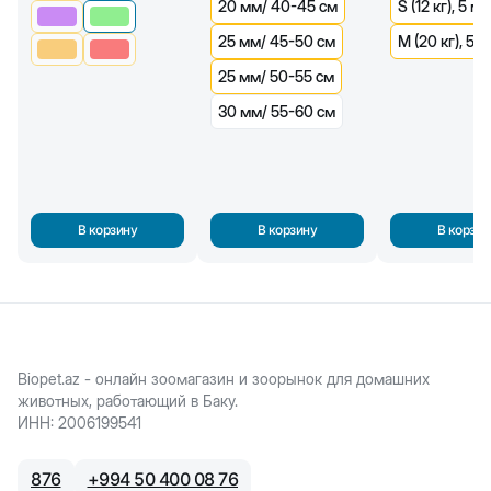
20 мм/ 40-45 см
S (12 кг), 5 м
25 мм/ 45-50 см
M (20 кг), 5 м
25 мм/ 50-55 см
30 мм/ 55-60 см
В корзину
В корзину
В корзин
Biopet.az - онлайн зоомагазин и зоорынок для домашних
животных, работающий в Баку.
ИНН
:
2006199541
876
+
994 50 400 08 76