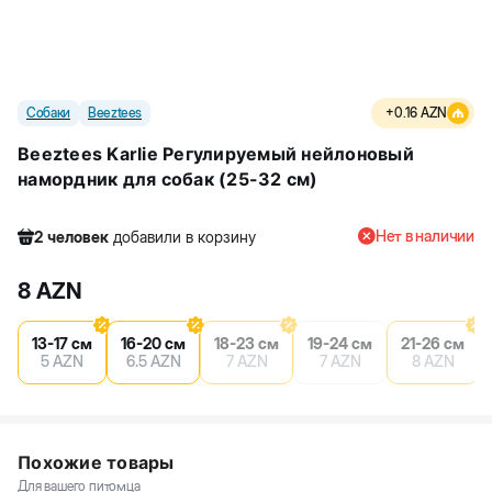
Собаки
Beeztees
+
0.16
AZN
Beeztees Karlie Регулируемый нейлоновый
намордник для собак (25-32 см)
Нет в наличии
2
человек
добавили в корзину
903
человек
посмотрели этот товар
8
AZN
10
человек
купили товар
2
человек
добавили в корзину
13-17 см
16-20 см
18-23 см
19-24 см
21-26 см
5
AZN
6.5
AZN
7
AZN
7
AZN
8
AZN
Похожие товары
Для вашего питомца