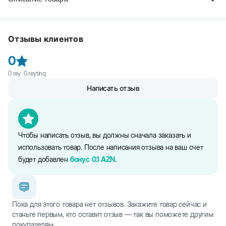
Beeztees Karlie Регулируемый нейлоновый намордник для
собак. Сделан из прочного высококачественного нейлона.
Отзывы клиентов
Легкий и удобный. Ремешок регулируется. Можно стирать при
температуре 30 °C.
0
0
rəy ·
0
reytinq
Написать отзыв
Чтобы написать отзыв, вы должны сначала заказать и
использовать товар. После написания отзыва на ваш счет
будет добавлен
бонус
0.1
AZN
.
Пока для этого товара нет отзывов. Закажите товар сейчас и
станьте первым, кто оставит отзыв — так вы поможете другим
покупателям.