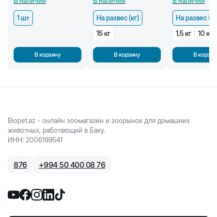
В наличии
В наличии
В наличии
весом до 2,5 кг
беззерновой, c
ягненком (кг)
1 шт
На развес (кг)
На развес (кг
15 кг
1,5 кг
10 кг
В корзину
В корзину
В корзин
Biopet.az - онлайн зоомагазин и зоорынок для домашних
животных, работающий в Баку.
ИНН
:
2006199541
876
+
994 50 400 08 76