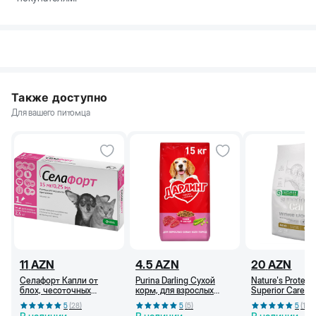
Также доступно
Для вашего питомца
11
AZN
4.5
AZN
20
AZN
Селафорт Капли от
Purina Darling Сухой
Nature's Protect
блох, чесоточных
корм, для взрослых
Superior Care С
клещей и гельминтов
собак, c мясом и
корм, для белых
5
(
28
)
5
(
5
)
5
(
10
)
для кошек и собак
овощами (кг)
мелких пород,