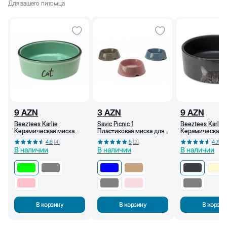
Для вашего питомца
9
AZN
3
AZN
9
AZN
Beeztees Karlie
Savic Picnic 1
Beeztees Karlie
Керамическая миска
Пластиковая миска для
Керамическая 
для кошек, 250 мл
собак и кошек, 300 мл
для кошек, 250
4.5
(
4
)
5
(
2
)
4.75
(
4
(Зелёный)
(Синий)
(Антрацитный)
В наличии
В наличии
В наличии
В корзину
В корзину
В корзин