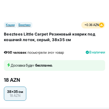
Кошки
Beeztees
+
0.36
AZN
Beeztees Little Carpet Резиновый коврик под
кошачий лоток, серый, 38x35 см
В наличии
141
человек
посмотрели этот товар
4
человек
купили товар
141
человек
посмотрели этот товар
Доставка будет
бесплатно
.
18
AZN
38x35 см
18
AZN