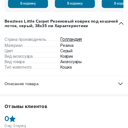
В корзину
В корзину
В корзин
Beeztees Little Carpet Резиновый коврик под кошачий
лоток, серый, 38x35 см Характеристики
Голландия
Страна производитель
Материал
Резина
Цвет
Серый
Вид аксессуара
Коврик
Вид товара
Аксессуары
Тип животного
Кошка
Описание товара
Beeztees Little Carpet - резиновый коврик под кошачий
лоток. Препятствует распространению по всему дому
Отзывы клиентов
наполнителя, который остается на лапах кошки после
использования лотка.
0
0
rəy ·
0
reytinq