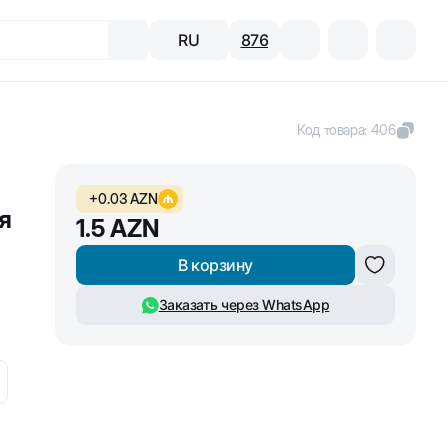
RU
876
Код товара
:
406
+
0.03
AZN
я
1.5
AZN
В корзину
Заказать через WhatsApp