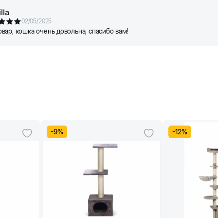
lla
02/05/2025
вар, кошка очень довольна, спасибо вам!
-
9
%
-
12
%