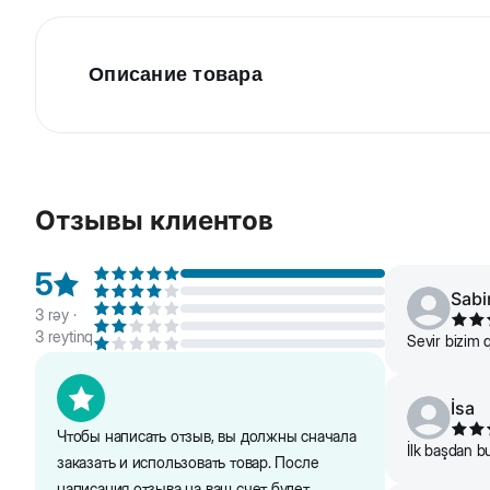
Описание товара
Beeztees Игрушка-мячик для кошек, пузырь. Изго
уйму радости. Игрушка обеспечивает активность п
Отзывы клиентов
5
Sabi
3
rəy ·
3
reytinq
Sevir bizim 
İsa
Чтобы написать отзыв, вы должны сначала
İlk başdan b
заказать и использовать товар. После
написания отзыва на ваш счет будет