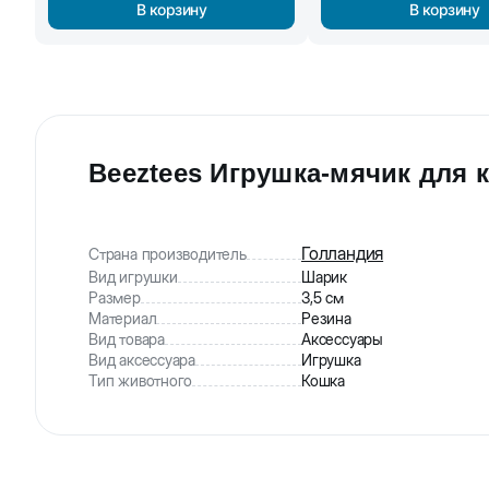
В корзину
В корзину
Beeztees Игрушка-мячик для к
Голландия
Страна производитель
Вид игрушки
Шарик
Размер
3,5 см
Материал
Резина
Вид товара
Аксессуары
Вид аксессуара
Игрушка
Тип животного
Кошка