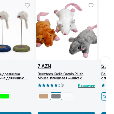
7
AZN
5
AZ
а-дразнилка
Beeztees Karlie Catnip Plush
Beezte
ине для кошек,
Mouse, плюшевая мышка с
с перья
кошачьей мятой, Серая
5
(
1
)
В наличии
12 см