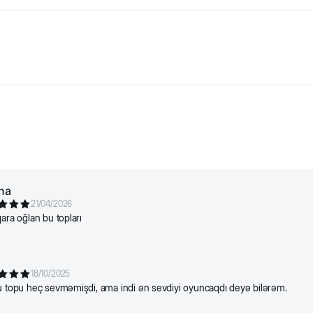
товлена из прочной резины. Благодаря форме пузыря мячик д
итомца и удовлетворяет его охотничьи инстинкты.
na
21/04/2026
qara oğlan bu topları
18/10/2025
u topu heç sevməmişdi, ama indi ən sevdiyi oyuncaqdı deyə bilərəm.