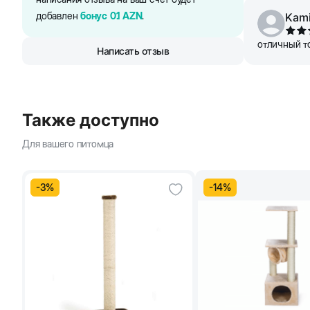
добавлен
бонус
0.1
AZN
.
Kami
отличный то
Написать отзыв
Также доступно
Для вашего питомца
-
3
%
-
14
%