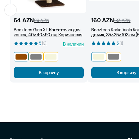
64
AZN
160
AZN
66
AZN
187
AZN
Beeztees Gina XL Когтеточка для
Beeztees Karlie Viola К
кошек, 40x40x90 см, Коричневая
домик, 35x35x103 см (
5
(
3
)
5
(
1
)
В наличии
В корзину
В корзину