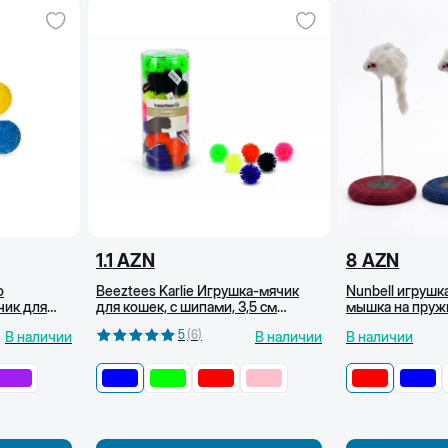
1.1
AZN
8
AZN
o
Beeztees Karlie Игрушка-мячик
Nunbell игрушк
чик для
для кошек, с шипами, 3,5 см
мышка на пруж
-зеленая)
(Синий)
Красный
5
(
6
)
В наличии
В наличии
В наличии