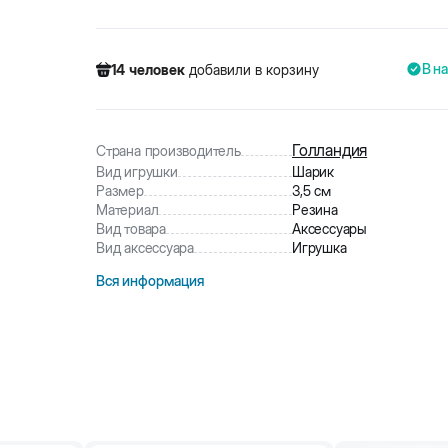
В н
14
человек
добавили в корзину
1139
человек
посмотрели этот товар
95
человек
купили товар
14
человек
добавили в корзину
Голландия
Страна производитель
Вид игрушки
Шарик
Размер
3,5 см
Материал
Резина
Вид товара
Аксессуары
Вид аксессуара
Игрушка
Вся информация