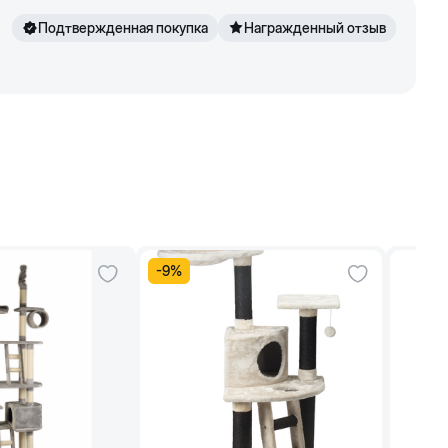
Подтвержденная покупка
Награжденный отзыв
-
9
%