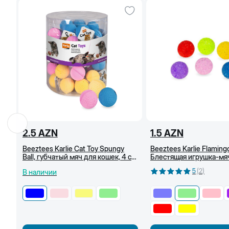
2.5
AZN
1.5
AZN
Beeztees Karlie Cat Toy Spungy
Beeztees Karlie Flaming
Ball, губчатый мяч для кошек, 4 см,
Блестящая игрушка-мя
Синий
кошек, 3,75 см (Светло
5
(
2
)
В наличии