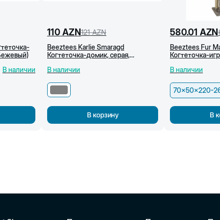
110
AZN
580.01
AZN
121
AZN
огтеточка-
Beeztees Karlie Smaragd
Beeztees Fur M
Бежевый)
Когтеточка-домик, серая,
Когтеточка-игр
35x35x103 см
70х50х220-260
В наличии
В наличии
В наличии
70x50x220-2
В корзину
В 