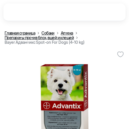
Главная страница
Собаки
Аптека
Препараты против блох, вшей и клещей
Bayer Адвантикс Spot-on For Dogs (4-10 kg)