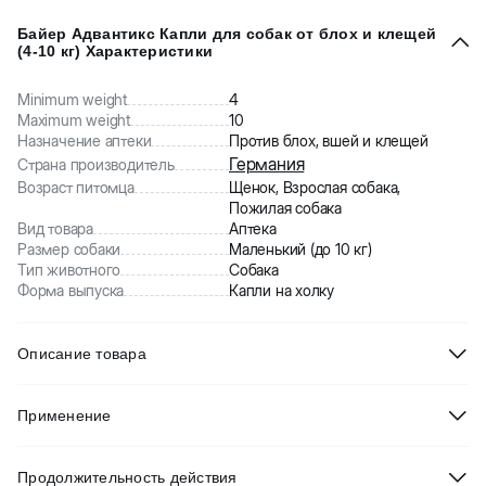
Байер Адвантикс Капли для собак от блох и клещей
(4-10 кг) Характеристики
Minimum weight
4
Maximum weight
10
Назначение аптеки
Против блох, вшей и клещей
Германия
Страна производитель
Возраст питомца
Щенок, Взрослая собака,
Пожилая собака
Вид товара
Аптека
Размер собаки
Маленький (до 10 кг)
Тип животного
Собака
Форма выпуска
Капли на холку
Описание товара
Bayer Advantix капли на холку от блох и клещей для собак от 4
Применение
до 10 кг. Advantix применяют для уничтожения насекомых и
иксодовых клещей, паразитирующих на собаках, а также защиты
Раздвинуть шерсть животного, и нанести препарат на кожу в
животных от их нападения путем топикального (капельного)
Продолжительность действия
недоступном для слизывания животным месте (между
нанесения препарата на кожу. Защитное действие препарата