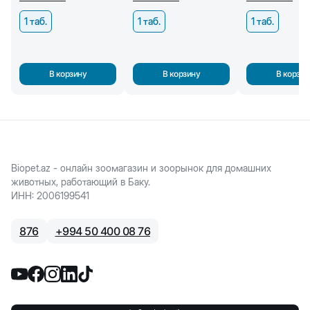
1 таб.
1 таб.
1 таб.
В корзину
В корзину
В корзин
Biopet.az - онлайн зоомагазин и зоорынок для домашних
животных, работающий в Баку.
ИНН
:
2006199541
876
+
994 50 400 08 76