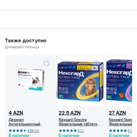
Также доступно
Для вашего питомца
4
AZN
22.5
AZN
27
AZN
Дехинел
Nexgard Spectra
Nexgard Spectra
Антигельминтный
Жевательные таблетки
Жевательные т
препарат для кошек, 1
от блох, клещей и
от блох, клещей
4.68
(
19
)
5
(
2
)
5
(
3
)
табл/4 кг
гельминтов для собак
гельминтов для
В наличии
В наличии
В наличии
(3,5-7,5 кг)
(15-30 кг)