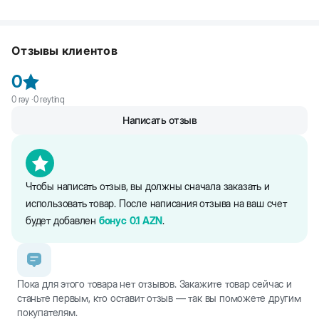
лопатками). При обработке крупных собак содержимое тюбика
после однократной обработки животного продолжается 4-6
Защитное действие препарата после однократной обработки
наносят на кожу в три-четыре места вдоль спины, от холки до
недель.
животного продолжается 4-6 недель.
хвоста.
Отзывы клиентов
0
0
rəy ·
0
reytinq
Написать отзыв
Чтобы написать отзыв, вы должны сначала заказать и
использовать товар. После написания отзыва на ваш счет
будет добавлен
бонус
0.1
AZN
.
Пока для этого товара нет отзывов. Закажите товар сейчас и
станьте первым, кто оставит отзыв — так вы поможете другим
покупателям.