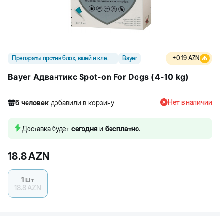
Препараты против блох, вшей и клещей
Bayer
+
0.19
AZN
Bayer Адвантикс Spot-on For Dogs (4-10 kg)
Нет в наличии
5
человек
добавили в корзину
195
человек
посмотрели этот товар
5
человек
купили товар
Доставка будет
сегодня
и
бесплатно
.
5
человек
добавили в корзину
18.8
AZN
1 шт
18.8
AZN