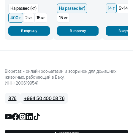
На развес (кг)
На развес (кг)
14 г
5x14 г
400 г
2 кг
15 кг
15 кг
В корзину
В корзину
В корзин
Biopet.az - онлайн зоомагазин и зоорынок для домашних
животных, работающий в Баку.
ИНН
:
2006199541
876
+
994 50 400 08 76