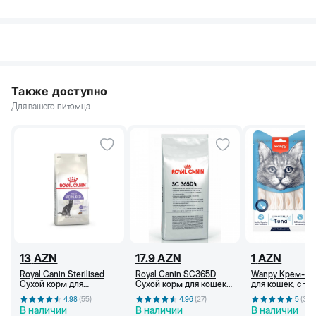
подарят вашему усатому гурману истинное наслаждение.
Также доступно
Для вашего питомца
13
AZN
17.9
AZN
1
AZN
Royal Canin Sterilised
Royal Canin SC365D
Wanpy Крем-ла
Сухой корм для
Сухой корм для кошек
для кошек, с ту
стерилизованных
от 1 года (кг)
г
4.98
(
55
)
4.96
(
27
)
5
(
36
)
кошек, от 1 года, 400 г
В наличии
В наличии
В наличии