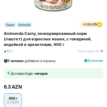
Кошки
Animonda
+
0.06
AZN
Animonda Carny, консервированный корм
(паштет) для взрослых кошек, с говядиной,
индейкой и креветками, 400 г
Код товара
:
62
5
(
1
)
В наличии
5
человек
добавили в корзину
263
человек
посмотрели этот товар
15
человек
купили товар
Доставка будет
сегодня
.
5
человек
добавили в корзину
6.3
AZN
400 г
6.3
AZN