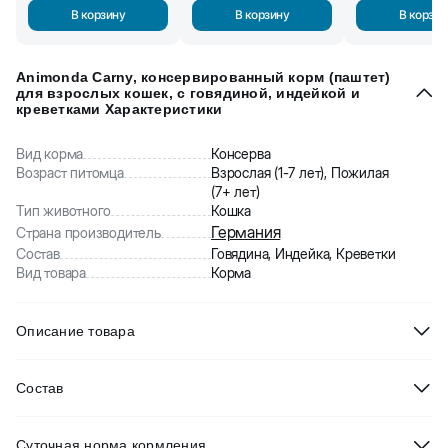
В корзину
В корзину
В корзин
Animonda Carny, консервированный корм (паштет)
для взрослых кошек, с говядиной, индейкой и
креветками Характеристики
Вид корма
Консерва
Возраст питомца
Взрослая (1-7 лет), Пожилая
(7+ лет)
Тип животного
Кошка
Германия
Страна производитель
Состав
Говядина, Индейка, Креветки
Вид товара
Корма
Описание товара
Animonda Carny консервированный корм (паштет) для
Состав
взрослых кошек
(с говядиной, индейкой и креветками)
относится к линейке Carny, которая предполагает высокое
36% говядины (легкие, сердце, мясо, почки, вымя), 25% индейки
содержание мясных ингредиентов. Отличительные
Суточная норма кормления